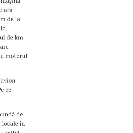
o mașină
clară
rm de la
ic,
rul de km
uare
cu motorul
 avion
Pe ce
ibundă de
 locale în
i astfel,