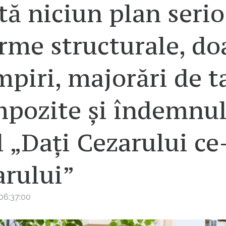
tă niciun plan serio
rme structurale, do
piri, majorări de t
mpozite și îndemnu
l „Dați Cezarului ce-
arului”
06:37:00