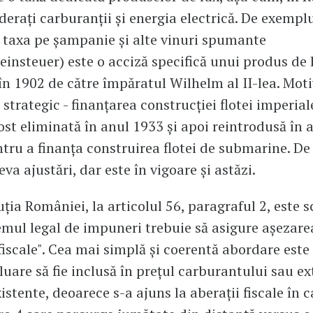
derați carburanții și energia electrică. De exemplu
taxa pe șampanie și alte vinuri spumante
nsteuer) este o acciză specifică unui produs de l
în 1902 de către împăratul Wilhelm al II-lea. Moti
 strategic - finanțarea construcției flotei imperial
fost eliminată în anul 1933 și apoi reintrodusă în 
tru a finanța construirea flotei de submarine. De
eva ajustări, dar este în vigoare și astăzi.
ția României, la articolul 56, paragraful 2, este s
temul legal de impuneri trebuie să asigure așezare
 fiscale". Cea mai simplă și coerentă abordare este
luare să fie inclusă în prețul carburantului sau ex
istente, deoarece s-a ajuns la aberații fiscale în c