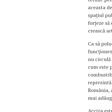
aceasta de
spațiul pu
forțeze să
crească art
Ca să polue
funcționez
nu circulă
cum este po
combustibi
reprezintă 
România, a
mai adăuga
Acciza est