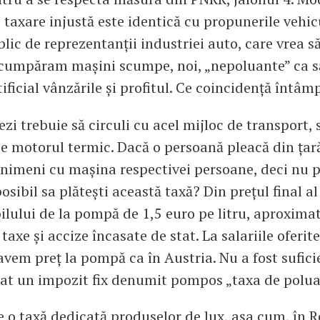
 taxare injustă este identică cu propunerile vehic
blic de reprezentanții industriei auto, care vrea s
 cumpăram mașini scumpe, noi, „nepoluante” ca să
ificial vânzările și profitul. Ce coincidență întâm
zi trebuie să circuli cu acel mijloc de transport, 
e motorul termic. Dacă o persoană pleacă din țară
 nimeni cu mașina respectivei persoane, deci nu 
sibil sa plătești această taxă? Din prețul final al
lului de la pompă de 1,5 euro pe litru, aproxima
taxe și accize încasate de stat. La salariile oferite
vem preț la pompă ca în Austria. Nu a fost suficie
t un impozit fix denumit pompos „taxa de polua
e o taxă dedicată produselor de lux, așa cum, în