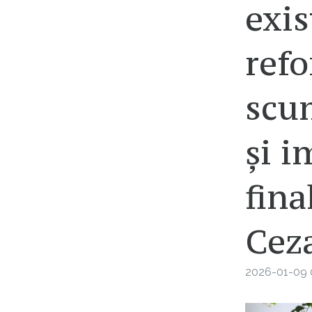
exis
refo
scum
și i
fina
Cez
2026-01-09 