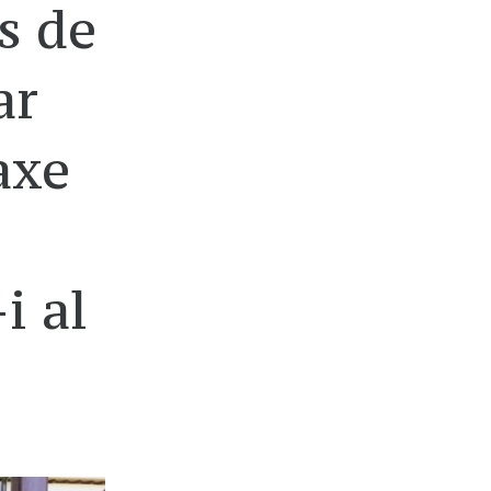
s de
ar
axe
l
i al