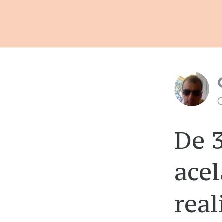
C
De 3
acel
rea