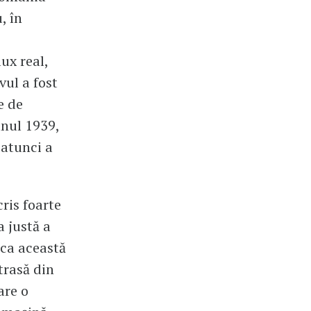
, în
ux real,
vul a fost
e de
anul 1939,
 atunci a
cris foarte
a justă a
 ca această
trasă din
are o