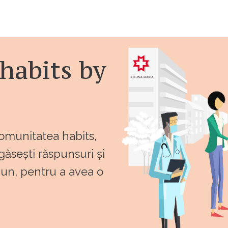
habits by
comunitatea habits,
 găsești răspunsuri și
bun, pentru a avea o