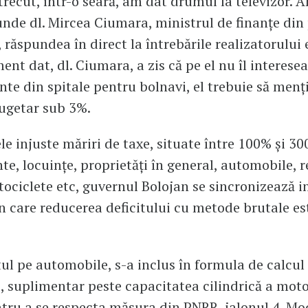
 trecut, într-o seară, am dat drumul la televizor. 
nde dl. Mircea Ciumara, ministrul de finanțe din
 răspundea în direct la întrebările realizatorului 
nt dat, dl. Ciumara, a zis că pe el nu îl interesea
e din spitale pentru bolnavi, el trebuie să menț
bugetar sub 3%.
le injuste măriri de taxe, situate între 100% și 3
e, locuințe, proprietăți în general, automobile, 
tociclete etc, guvernul Bolojan se sincronizează i
în care reducerea deficitului cu metode brutale es
ul pe automobile, s-a inclus în formula de calcul
, suplimentar peste capacitatea cilindrică a moto
tru a se respecta măsura din PNRR, jalonul 4. Mo