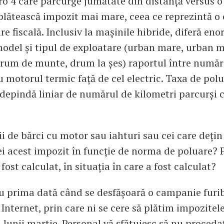
o 4 care parcurge jumătate din distanță versus 
 plătească impozit mai mare, ceea ce reprezintă o 
re fiscală. Inclusiv la mașinile hibride, diferă eno
odel și tipul de exploatare (urban mare, urban m
rum de munte, drum la șes) raportul între numă
u motorul termic față de cel electric. Taxa de pol
 depindă liniar de numărul de kilometri parcurși 
ii de bărci cu motor sau iahturi sau cei care dețin
 ei acest impozit în funcție de norma de poluare? 
 fost calculat, în situația în care a fost calculat?
u prima dată când se desfășoară o campanie fur
Internet, prin care ni se cere să plătim impozitele
 lunii martie. Personal vă sfătuiesc să nu procedaț