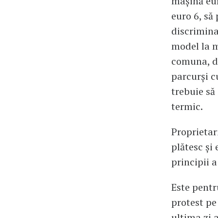
mașină eur
euro 6, să
discrimina
model la m
comuna, d
parcurși c
trebuie să
termic.
Proprietar
plătesc și
principii a
Este pentr
protest pe 
ultima zi a