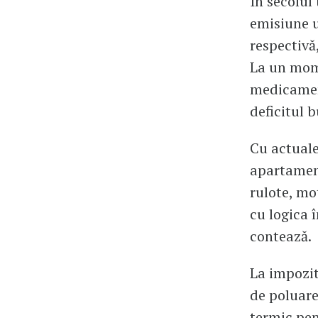
În secolul
emisiune u
respectivă,
La un mome
medicament
deficitul 
Cu actuale
apartament
rulote, mo
cu logica 
contează.
La impozit
de poluare
termic pen