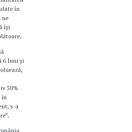
ulate în
ă ne
 își
plătoare.
să
 6 luni și
poluează,
tiv 50%
 în
nt, s-a
re”.
 România