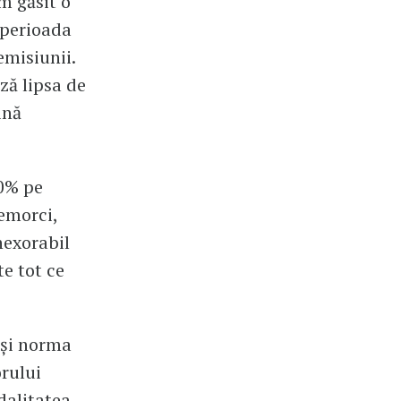
Am găsit o
 perioada
emisiunii.
ză lipsa de
ină
00% pe
remorci,
nexorabil
te tot ce
 și norma
rului
dalitatea