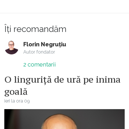
Îți recomandăm
Florin Negruțiu
Autor fondator
2
comentarii
O linguriță de ură pe inima
goală
ieri la ora 09