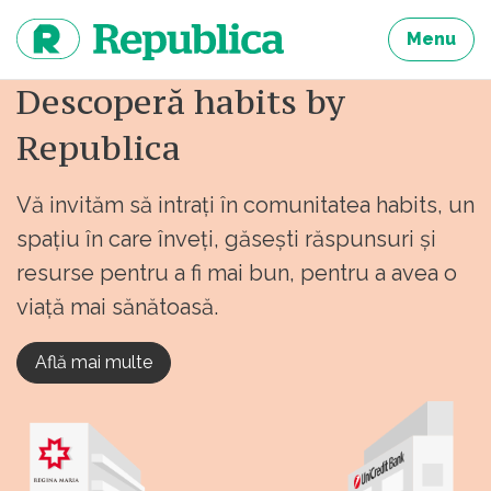
Sari
la
Menu
continut
Descoperă habits by
Republica
Vă invităm să intrați în comunitatea habits, un
spațiu în care înveți, găsești răspunsuri și
resurse pentru a fi mai bun, pentru a avea o
viață mai sănătoasă.
Află mai multe