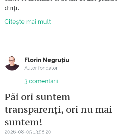
dinți.
Citește mai mult
Florin Negruțiu
Autor fondator
3
comentarii
Păi ori suntem
transparenți, ori nu mai
suntem!
2026-08-05 13:58:20