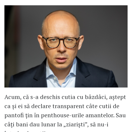
Acum, că s-a deschis cutia cu bâzdâci, aștept
ca și ei să declare transparent câte cutii de
pantofi țin în penthouse-urile amantelor. Sau
câți bani dau lunar la „ziariști”, să nu-i