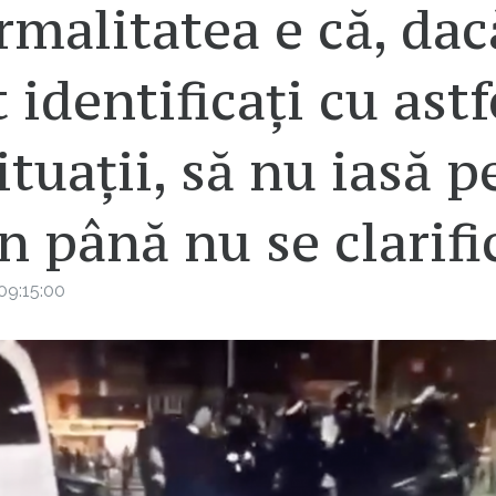
malitatea e că, dac
 identificați cu astf
ituații, să nu iasă p
n până nu se clarifi
09:15:00