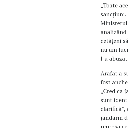
„Toate ace
sancțiuni.
Ministerul 
analizând 
cetățeni să
nu am lucr
l-a abuzat
Arafat a s
fost anche
„Cred ca j
sunt identi
clarifică”,
jandarm da
reproșa ce 