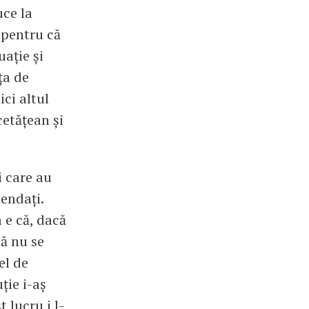
uce la
i pentru că
uație și
ța de
ici altul
cetățean și
i care au
endați.
 e că, dacă
nă nu se
el de
ție i-aș
 lucru i l-