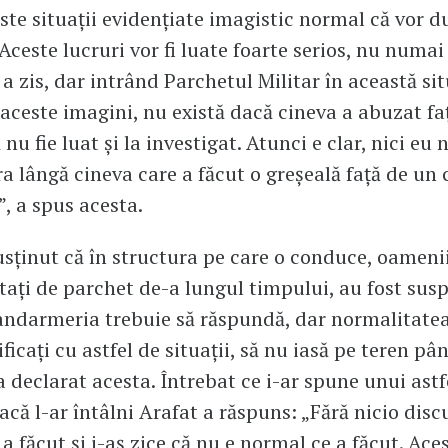
ste situații evidențiate imagistic normal că vor d
 Aceste lucruri vor fi luate foarte serios, nu numa
a zis, dar intrând Parchetul Militar în această sit
aceste imagini, nu există dacă cineva a abuzat fa
 nu fie luat și la investigat. Atunci e clar, nici eu n
a lângă cineva care a făcut o greșeală față de un 
”, a spus acesta.
usținut că în structura pe care o conduce, oameni
tați de parchet de-a lungul timpului, au fost susp
andarmeria trebuie să răspundă, dar normalitatea
ficați cu astfel de situații, să nu iasă pe teren pâ
 a declarat acesta. Întrebat ce i-ar spune unui astf
că l-ar întâlni Arafat a răspuns: „Fără nicio discu
a făcut și i-aș zice că nu e normal ce a făcut. Acest