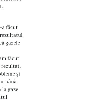
t.
-a făcut
 rezultatul
 că gazele
-am făcut
 rezultat,
obleme și
dar până
 la gaze
ltul