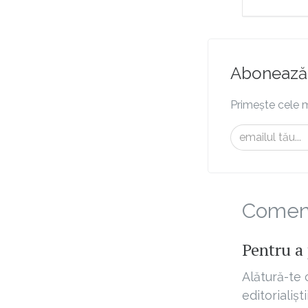
Abonează-
Primește cele m
Comenta
Pentru a 
Alătură-te 
editorialișt