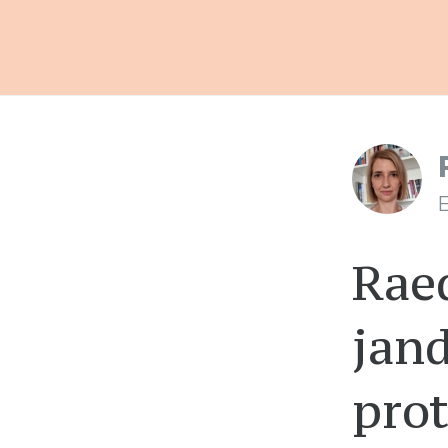
E
Raed
jand
prot