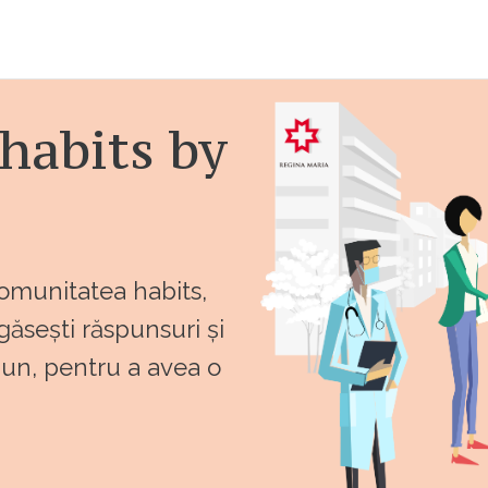
habits by
comunitatea habits,
 găsești răspunsuri și
bun, pentru a avea o