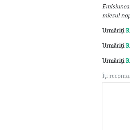
Emisiunea „
miezul nop
Urmăriți
R
Urmăriți
R
Urmăriți
R
Îți recom