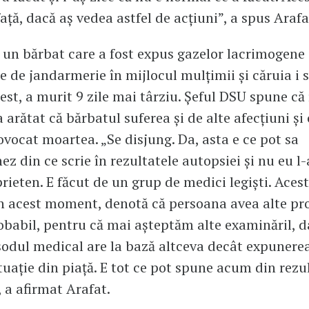
față, dacă aș vedea astfel de acțiuni”, a spus Arafa
, un bărbat care a fost expus gazelor lacrimogene
e de jandarmerie în mijlocul mulțimii și căruia i s
test, a murit 9 zile mai târziu. Șeful DSU spune că
 arătat că bărbatul suferea și de alte afecțiuni și
ovocat moartea. „Se disjung. Da, asta e ce pot sa
ez din ce scrie în rezultatele autopsiei și nu eu l
prieten. E făcut de un grup de medici legiști. Acest
în acest moment, denotă că persoana avea alte pr
obabil, pentru că mai așteptăm alte examinăril, 
odul medical are la bază altceva decât expunerea
ituație din piață. E tot ce pot spune acum din rezu
, a afirmat Arafat.