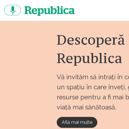
Sari
la
continut
Descoperă 
Republica
Vă invităm să intrați în 
un spațiu în care înveți,
resurse pentru a fi mai 
viață mai sănătoasă.
Află mai multe