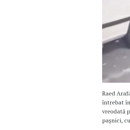
Raed Arafa
întrebat î
vreodată p
pașnici, cu