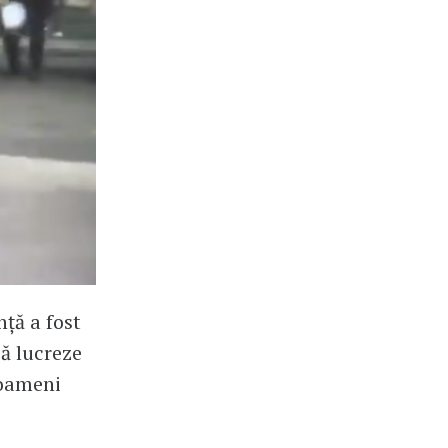
ță a fost
să lucreze
 oameni