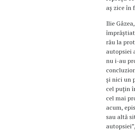
aș zice în 
Ilie Gâzea
împrăștiat
rău la pro
autopsiei a
nu i-au pr
concluzion
și nici un 
cel puțin 
cel mai pr
acum, epis
sau altă s
autopsiei”