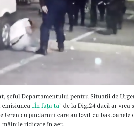
t, șeful Departamentului pentru Situații de Urgen
n emisiunea
„În fața ta”
de la Digi24 dacă ar vrea 
e teren cu jandarmii care au lovit cu bastoanele
 mâinile ridicate în aer.