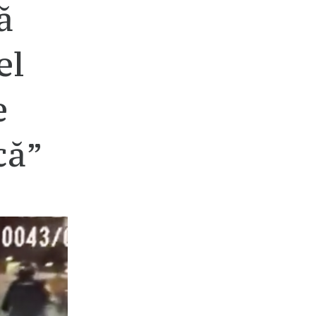
ă
el
e
că”