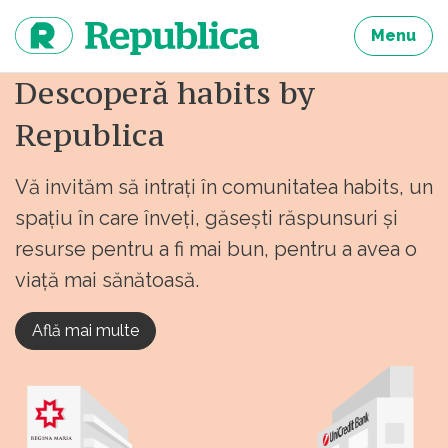
Sari
la
Menu
continut
Descoperă habits by
Republica
Vă invităm să intrați în comunitatea habits, un
spațiu în care înveți, găsești răspunsuri și
resurse pentru a fi mai bun, pentru a avea o
viață mai sănătoasă.
Află mai multe