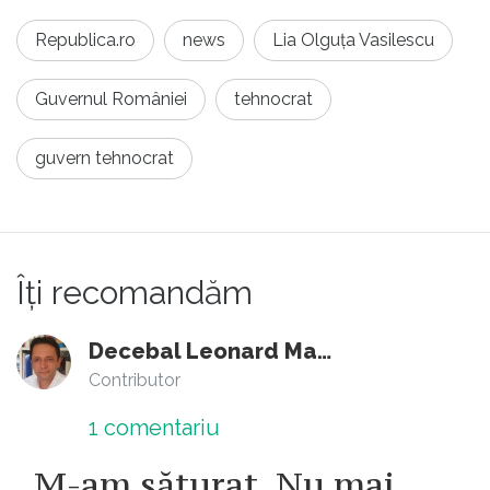
Republica.ro
news
Lia Olguța Vasilescu
Guvernul României
tehnocrat
guvern tehnocrat
Îți recomandăm
Decebal Leonard Marin
Contributor
1
comentariu
„M-am săturat. Nu mai