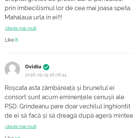
prostul…
prin imbecilismul lor de cea mai joasa speta.
Mahalaua urla in ei!!!
Impresia mea (după niște beri și câteva
citește mai mult
păhărele de pălincă) este că am îmbătrânit în
prostie suportându-i pe hoți. Și nu vorbesc
Like
8
în general, ci în nume propriu…
Ovidiu
2026-05-19 16:08:44
Roșcata asta zâmbăreață și brunetul ei
consort sunt acum eminențele cenușii ale
PSD. Grindeanu pare doar vechilul înghiontit
de ei să facă și să dreagă după ageră mintea
lor. Măcar, Iliescu, Năstase, Geoană mai
citește mai mult
citiseră niște cărți. Cuplul ăsta diabolic nu