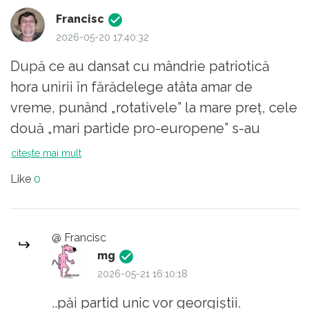
Francisc
2026-05-20 17:40:32
După ce au dansat cu mândrie patriotică
hora unirii în fărădelege atâta amar de
vreme, punând „rotativele” la mare preț, cele
două „mari partide pro-europene” s-au
supărat ca văcarul pe sat și nu mai vor să
citește mai mult
„guverneze” (a se citi „fura!”) împreună nici în
Like
0
ruptul capului. Fiecare dintre protagoniști
vrea să-și taie partea mai mare din tortul care
e pe terminate și nimeni nu vrea să achite
@ Francisc
nota de plată…
mg
2026-05-21 16:10:18
Eu cred că PNL ar face cea mai mare
..păi partid unic vor georgiștii.