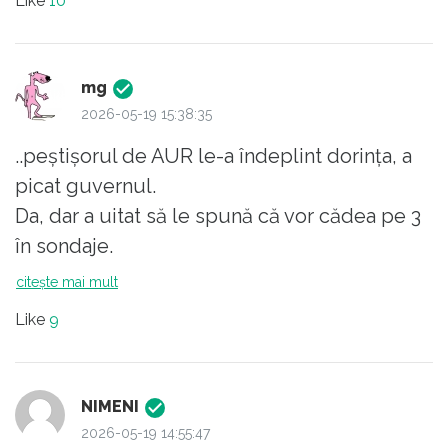
Like
10
depășește cultura suburbană, de mahala.
Nervozitatea lor, ca și a lui Grindeanu, de
altfel, trădează supărarea că încă nu le-au
mg
ieșit rapid calculele cu debarcarea lui
2026-05-19 15:38:35
Bolojan. PNL nu s-a dezis de el, repede, cât
..peștișorul de AUR le-a îndeplint dorința, a
ai zice "Marș tramvai!". Acum caută cu
picat guvernul.
Nicușor după un tehnocrat capabil să le facă
Da, dar a uitat să le spună că vor cădea pe 3
majoritate. Să vedem dacă vor găsi
în sondaje.
deșteptul prost care să accepte.
Că cine sapă groapa altuia..
citește mai mult
Like
9
NIMENI
2026-05-19 14:55:47