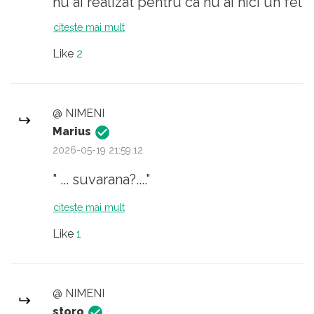
nu ai realizat pentru ca nu ai nici un fel
de inteligenta???
citește mai mult
Like
2
@ NIMENI
Marius
2026-05-19 21:59:12
" ... suvarana?...."
citește mai mult
Like
1
@ NIMENI
storo