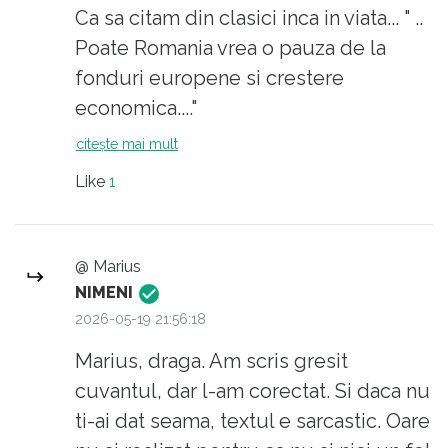
Ca sa citam din clasici inca in viata... " ..
Poate Romania vrea o pauza de la
fonduri europene si crestere
economica...."
citește mai mult
Se pare ca inteligenta ta naturala LOL
Like
1
a luat o binemeritata pauza! Dar ce sa-i
faci cu "sevarana" astia???? LOL!
@ Marius
NIMENI
2026-05-19 21:56:18
Marius, draga. Am scris gresit
cuvantul, dar l-am corectat. Si daca nu
ti-ai dat seama, textul e sarcastic. Oare