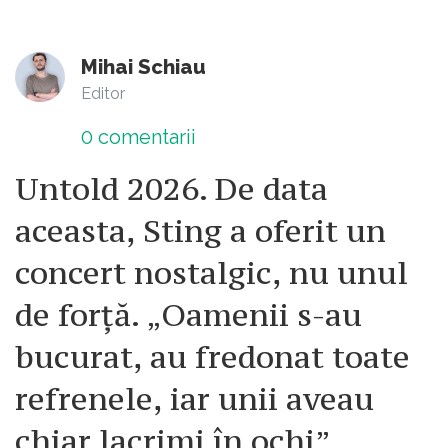
Mihai Schiau
Editor
0
comentarii
Untold 2026. De data
aceasta, Sting a oferit un
concert nostalgic, nu unul
de forță. „Oamenii s-au
bucurat, au fredonat toate
refrenele, iar unii aveau
chiar lacrimi în ochi”