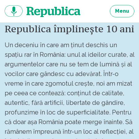
Sari
la
Menu
continut
Republica împlinește 10 ani
Un deceniu în care am ținut deschis un
spațiu rar în România: unul al ideilor curate, al
argumentelor care nu se tem de lumină și al
vocilor care gândesc cu adevărat. Într-o
vreme în care zgomotul crește, noi am mizat
pe ceea ce contează: conținut de calitate,
autentic, fără artificii, libertate de gândire,
profunzime în loc de superficialitate. Pentru
că doar așa România poate merge înainte. Să
rămânem împreună într-un loc al reflecției, al