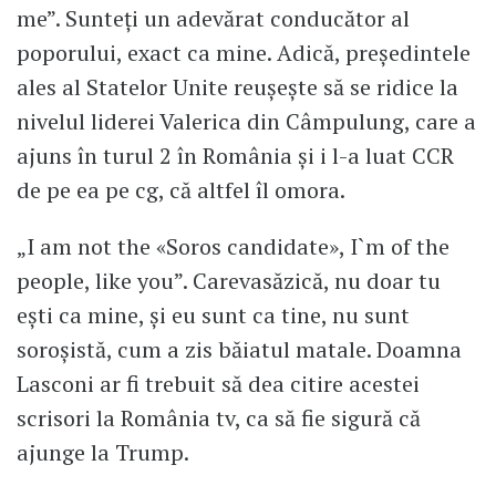
me”. Sunteți un adevărat conducător al
poporului, exact ca mine. Adică, președintele
ales al Statelor Unite reușește să se ridice la
nivelul liderei Valerica din Câmpulung, care a
ajuns în turul 2 în România și i l-a luat CCR
de pe ea pe cg, că altfel îl omora.
„I am not the «Soros candidate», I`m of the
people, like you”. Carevasăzică, nu doar tu
ești ca mine, și eu sunt ca tine, nu sunt
soroșistă, cum a zis băiatul matale. Doamna
Lasconi ar fi trebuit să dea citire acestei
scrisori la România tv, ca să fie sigură că
ajunge la Trump.