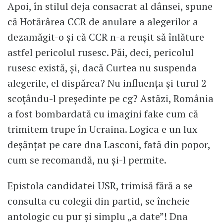
Apoi, în stilul deja consacrat al dânsei, spune
că Hotărârea CCR de anulare a alegerilor a
dezamăgit-o și că CCR n-a reușit să înlăture
astfel pericolul rusesc. Păi, deci, pericolul
rusesc există, și, dacă Curtea nu suspenda
alegerile, el dispărea? Nu influența și turul 2
scoțându-l președinte pe cg? Astăzi, România
a fost bombardată cu imagini fake cum că
trimitem trupe în Ucraina. Logica e un lux
deșănțat pe care dna Lasconi, fată din popor,
cum se recomandă, nu și-l permite.
Epistola candidatei USR, trimisă fără a se
consulta cu colegii din partid, se încheie
antologic cu pur și simplu „a date”! Dna