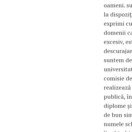
oameni. su
la dispozi
exprimi cu
domenii ca
excesiv, e
descurajar
suntem de 
universita
comisie de
realizează
publică, î
diplome și
de bun sim
numele sch