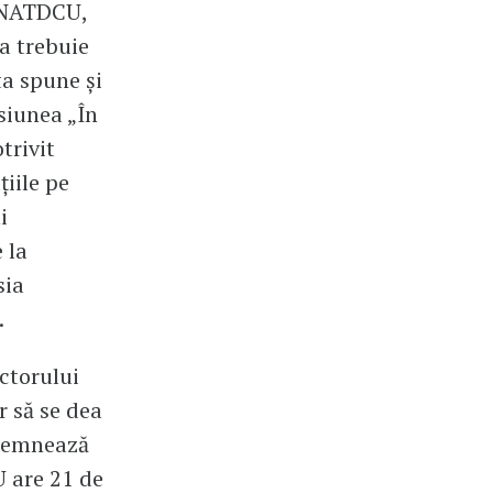
 CNATDCU,
ea trebuie
ta spune și
siunea „În
trivit
iile pe
i
 la
sia
.
ectorului
r să se dea
 semnează
U are 21 de