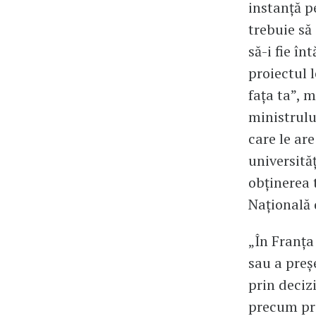
instanță p
trebuie să 
să-i fie în
proiectul 
fața ta”, 
ministrulu
care le are
universită
obținerea t
Națională 
„În Franța
sau a preșe
prin deciz
precum pri