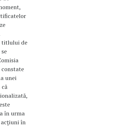
 moment,
tificatelor
eze
i
titlului de
 se
Comisia
ă constate
ma unei
 că
sionalizată,
 este
ca în urma
 acțiuni în