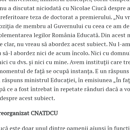
 nu a discutat niciodată cu Nicolae Ciucă despre a
 referitoare teza de doctorat a premierului. „Nu v
ziția de membru al Guvernului cu ceea ce am de
lementarea legilor România Educată. Din acest m
e clar, nu vreau să abordez acest subiect. Nu l-a
u să-l abordez nici de acum încolo. Nici cu domnu
ici cu dvs. și nici cu mine. Avem instituții care tr
momentul de față se ocupă instanța. E un răspuns 
 răspuns ministrul Educației, în emisiunea „În faț
pă ce a fost întrebat în repetate rânduri dacă a vo
despre acest subiect.
 reorganizat CNATDCU
ucă este doar unul dintre oamenii ajunși în funcți