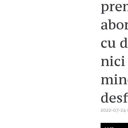
prem
abor
cu 
nici
min
des
2022-07-24 