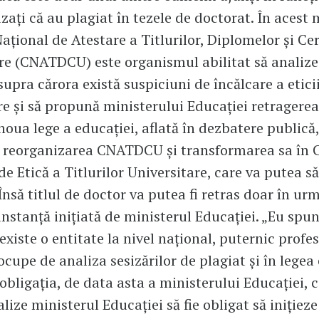
zați că au plagiat în tezele de doctorat. În acest
aţional de Atestare a Titlurilor, Diplomelor și Cer
re (CNATDCU) este organismul abilitat să analiz
supra cărora există suspiciuni de încălcare a etici
re și să propună ministerului Educației retragerea 
 noua lege a educației, aflată în dezbatere publică,
 reorganizarea CNATDCU și transformarea sa în 
de Etică a Titlurilor Universitare, care va putea s
Însă titlul de doctor va putea fi retras doar în ur
 instanță inițiată de ministerul Educației. „Eu spun
existe o entitate la nivel național, puternic profe
ocupe de analiza sesizărilor de plagiat și în legea
obligația, de data asta a ministerului Educației, 
lize ministerul Educației să fie obligat să inițieze