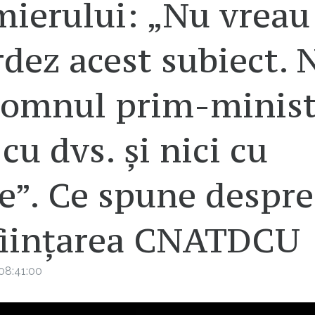
ierului: „Nu vreau
dez acest subiect. N
domnul prim-minist
 cu dvs. și nici cu
e”. Ce spune despre
ființarea CNATDCU
08:41:00