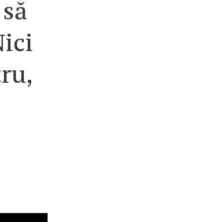
 să
ici
ru,