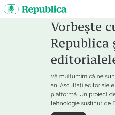
Sari
la
continut
Vorbește c
Republica ș
editorialel
Vă mulțumim că ne sunte
ani Ascultați editorialel
platformă. Un proiect de
tehnologie susținut d