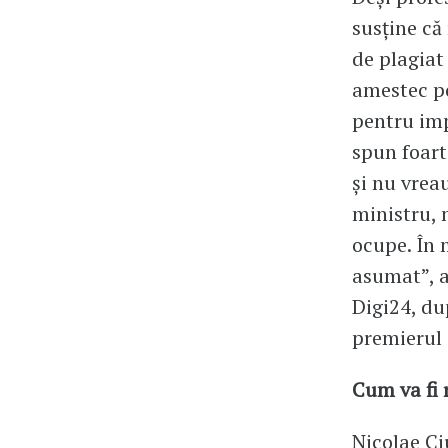
susține că
de plagiat
amestec po
pentru imp
spun foart
și nu vrea
ministru, n
ocupe. În 
asumat”, a
Digi24, du
premierul 
Cum va fi
Nicolae Ci