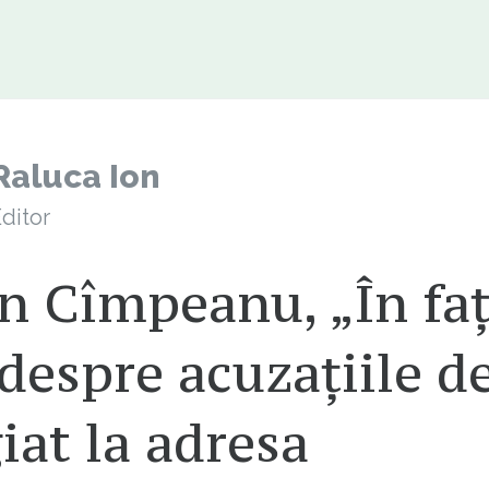
Raluca Ion
ditor
n Cîmpeanu, „În fa
 despre acuzațiile d
iat la adresa