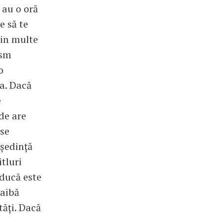
 au o oră
e să te
din multe
ism
o
ea. Dacă
e
de are
 se
 ședință
tluri
aducă este
 aibă
tăți. Dacă