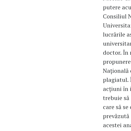
putere acu
Consiliul N
Universita
lucrările a
universita
doctor. În
propunere
Națională 
plagiatul. 
acțiuni în
trebuie să 
care să se 
prevăzută 
acestei ana