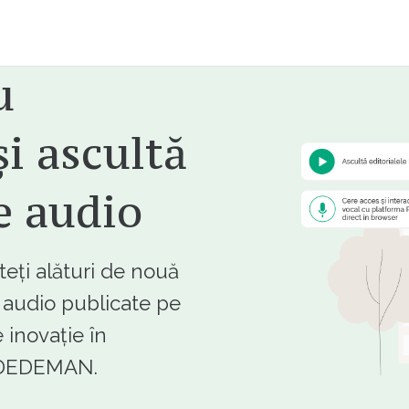
u
i ascultă
e audio
ți alături de nouă
e audio publicate pe
 inovație în
e DEDEMAN.