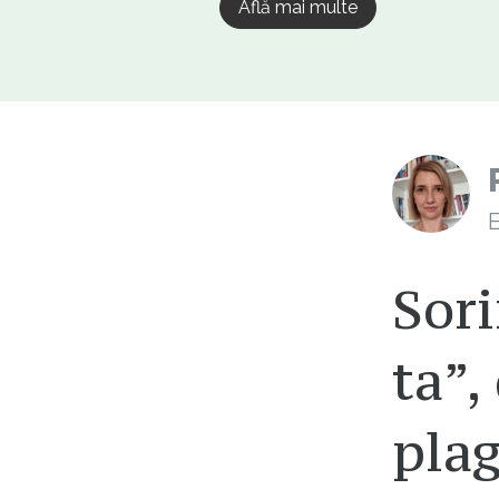
Află mai multe
E
Sori
ta”,
plag