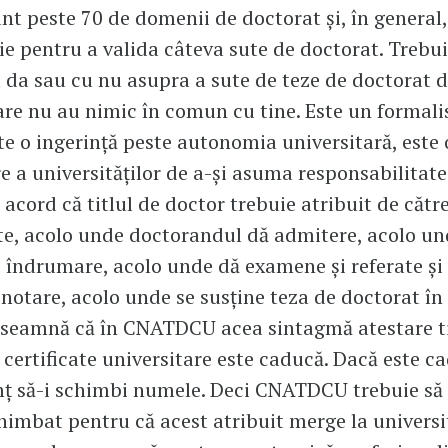
nt peste 70 de domenii de doctorat și, în general,
ție pentru a valida câteva sute de doctorat. Trebui
 da sau cu nu asupra a sute de teze de doctorat 
re nu au nimic în comun cu tine. Este un formal
ste o ingerință peste autonomia universitară, este 
e a universităților de a-și asuma responsabilitat
acord că titlul de doctor trebuie atribuit de cătr
te, acolo unde doctorandul dă admitere, acolo un
 îndrumare, acolo unde dă examene și referate și
 notare, acolo unde se susține teza de doctorat în
nseamnă că în CNATDCU acea sintagmă atestare ti
 certificate universitare este caducă. Dacă este c
ț să-i schimbi numele. Deci CNATDCU trebuie să
imbat pentru că acest atribuit merge la universi