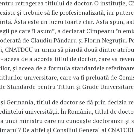
entru retragerea titlului de doctor. O instituție,
existe și trebuie să fie profesionalizată, iar puter
tărită. Ăsta este un lucru foarte clar. Asta spun, as
legii pe care îl asum”, a declarat Cîmpeanu în emi
moderată de Claudiu Pândaru și Florin Negruțiu. Po
i, CNATDCU ar urma să piardă două dintre atribuț
 - aceea de a acorda titlul de doctor, care va reven
ților, și aceea de a formula standardele referitoare
itlurilor universitare, care va fi preluată de Comi
de Standarde pentru Titluri și Grade Universitare
 și Germania, titlul de doctor se dă prin decizia r
dintelui universității. În România, titlul de docto
ia unui ministru care nu cunoaște doctoranzii și
marul? De altfel și Consiliul General al CNATCD