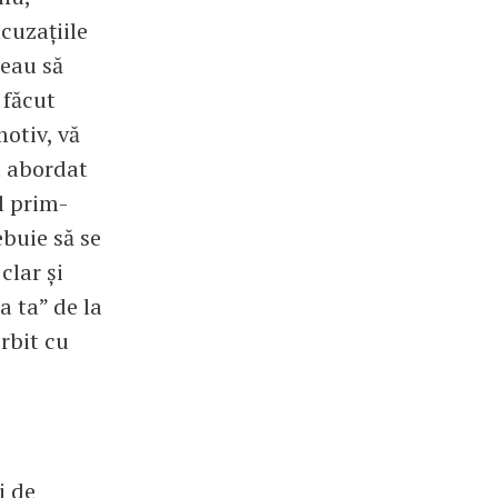
cuzațiile
reau să
 făcut
otiv, vă
m abordat
l prim-
ebuie să se
clar și
a ta” de la
rbit cu
i de