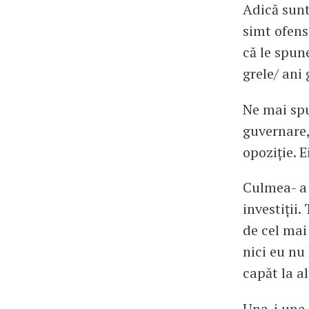
Adică sunt
simt ofens
că le spun
grele/ ani 
Ne mai spu
guvernare,
opoziție. 
Culmea- a 
investiții
de cel mai
nici eu nu
capăt la al
Una-i una, 