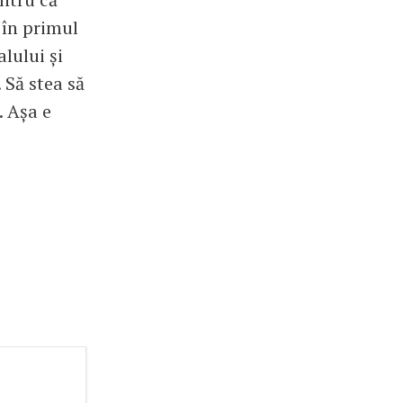
ă în primul
lului și
 Să stea să
. Așa e