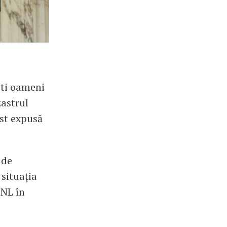
ti oameni
zastrul
ost expusă
 de
 situația
PNL în