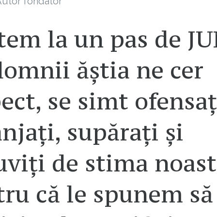
utor fondator
tem la un pas de JU
domnii ăștia ne cer
ect, se simt ofensaț
njați, supărați și
viți de stima noast
tru că le spunem să