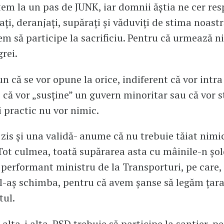
em la un pas de JUNK, iar domnii ăștia ne cer res
ați, deranjați, supărați și văduviți de stima noast
em să participe la sacrificiu. Pentru că urmează ni
grei.
n că se vor opune la orice, indiferent că vor intra
 că vor „susține” un guvern minoritar sau că vor s
Ei practic nu vor nimic.
zis și una validă- anume că nu trebuie tăiat nimic
. Tot culmea, toată supărarea asta cu mâinile-n șol
 performant ministru de la Transporturi, pe care, 
 l-aș schimba, pentru că avem șanse să legăm țara
tul.
alta-i alta. PSD trebuie să participe la șantier, p