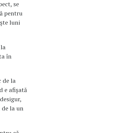
pect, se
ră pentru
ște luni
 la
ta în
 de la
d e afișată
desigur,
 de la un
entru că