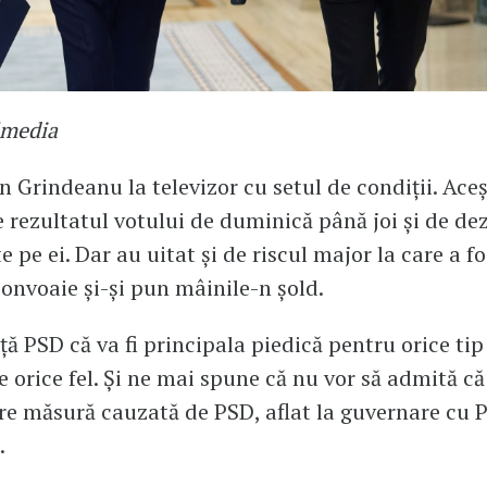
imedia
in Grindeanu la televizor cu setul de condiții.
Aceș
e rezultatul votului de duminică până joi și de de
e pe ei. Dar au uitat și de riscul major la care a f
convoaie și-și pun mâinile-n șold.
ță PSD că va fi principala piedică pentru orice tip
e orice fel. Și ne mai spune că nu vor să admită că
re măsură cauzată de PSD, aflat la guvernare cu 
.