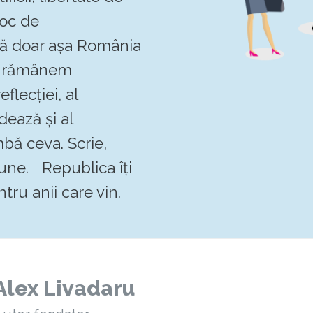
loc de
 că doar așa România
Să rămânem
flecției, al
dează și al
mbă ceva. Scrie,
pune. Republica îți
tru anii care vin.
Alex Livadaru