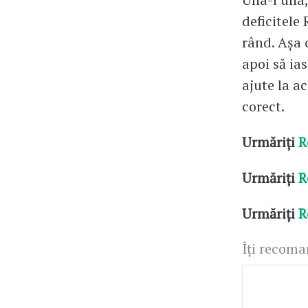
deficitele 
rând. Așa 
apoi să ias
ajute la a
corect.
Urmăriți
R
Urmăriți
R
Urmăriți
R
Îți recom