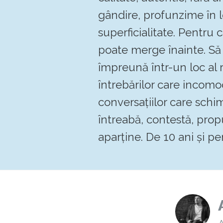
gândire, profunzime în 
superficialitate. Pentru
poate merge înainte. 
împreună într-un loc al re
întrebărilor care incomo
conversațiilor care schi
întreabă, contestă, pro
aparține. De 10 ani și pen