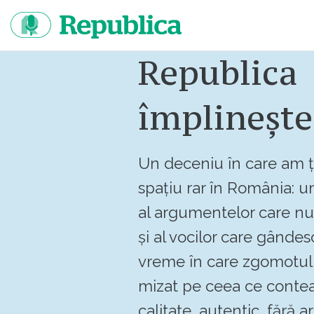
Sari
la
continut
Republica
împlinește
Un deceniu în care am ț
spațiu rar în România: un
al argumentelor care n
și al vocilor care gândes
vreme în care zgomotul 
mizat pe ceea ce contea
calitate, autentic, fără art