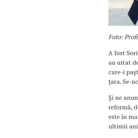
Foto: Prof
A fost Sor
au uitat d
care-i pașt
țara. Se-n
Și ne anun
reformă, d
este în ma
ultimii ani