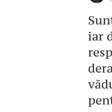
A
Sun
iar 
resp
dera
vădu
pen