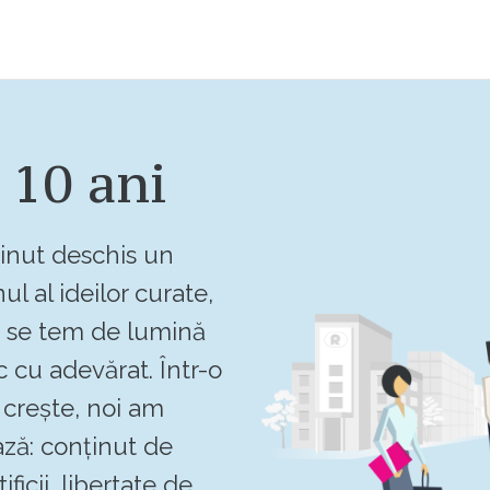
 10 ani
inut deschis un
ul al ideilor curate,
u se tem de lumină
c cu adevărat. Într-o
crește, noi am
ză: conținut de
ificii, libertate de