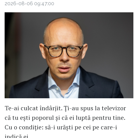
2026-08-06 09:47:00
Te-ai culcat îndârjit. Ți-au spus la televizor
că tu ești poporul și că ei luptă pentru tine.
Cu o condiție: să-i urăști pe cei pe care-i
indică ei.