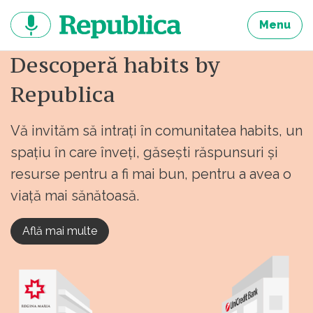
Sari
la
Menu
continut
Descoperă habits by
Republica
Vă invităm să intrați în comunitatea habits, un
spațiu în care înveți, găsești răspunsuri și
resurse pentru a fi mai bun, pentru a avea o
viață mai sănătoasă.
Află mai multe