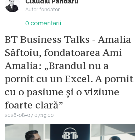
Claudiu Pândaru
Autor fondator
0
comentarii
BT Business Talks - Amalia
Săftoiu, fondatoarea Ami
Amalia: „Brandul nu a
pornit cu un Excel. A pornit
cu o pasiune și o viziune
foarte clară”
2026-08-07 07:19:00