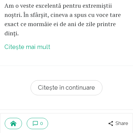
Am o veste excelentă pentru extremiștii
noștri. În sfârșit, cineva a spus cu voce tare
exact ce mormăie ei de ani de zile printre
dinți.
Citește mai mult
Citește în continuare
© 2026 Republica.ro
Despre cookies
0
Share
Politica de confidentialitate
Cine suntem