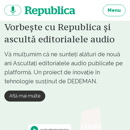
Sari
la
Menu
continut
Vorbește cu Republica și
ascultă editorialele audio
Vă mulțumim că ne sunteți alături de nouă
ani Ascultați editorialele audio publicate pe
platformă. Un proiect de inovație în
tehnologie susținut de DEDEMAN.
Află mai multe