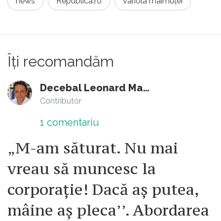
news
Republica.ro
variola maimuței
Îți recomandăm
Decebal Leonard Marin
Contributor
1
comentariu
„M-am săturat. Nu mai
vreau să muncesc la
corporație! Dacă aș putea,
mâine aș pleca’’. Abordarea