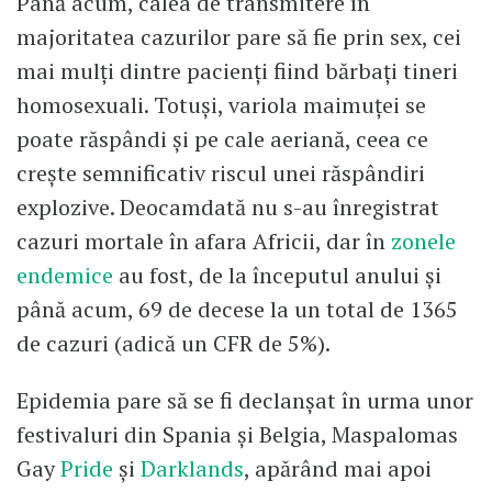
Până acum, calea de transmitere în
majoritatea cazurilor pare să fie prin sex, cei
mai mulți dintre pacienți fiind bărbați tineri
homosexuali. Totuși, variola maimuței se
poate răspândi și pe cale aeriană, ceea ce
crește semnificativ riscul unei răspândiri
explozive. Deocamdată nu s-au înregistrat
cazuri mortale în afara Africii, dar în
zonele
endemice
au fost, de la începutul anului și
până acum, 69 de decese la un total de 1365
de cazuri (adică un CFR de 5%).
Epidemia pare să se fi declanșat în urma unor
festivaluri din Spania și Belgia, Maspalomas
Gay
Pride
și
Darklands
, apărând mai apoi