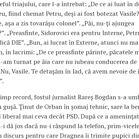
șeful triajului, care l-a întrebat: „De ce ai luat în 
, fiind chemat Petru, deși ai fost botezat Vasile?
, așa a zis tovarășu colonel”. „Păi, nu-ți ajungea
?”. „Preasfinte, Sidorovici era pentru Interne, Pet
ică DIE”. „Bun, ai lucrat în Externe, atunci nu mai
n, în lacrimi: „De ce preasfinte părinte, păcatele m
i-am turnat pe ăia care nu iubeau conducerea de 
 „Nu, Vasile. Te detașăm în Iad, că avem nevoie de 
”.
timp record, fostul jurnalist Rareș Bogdan s-a umf
n gușă. Ținut de Orban în șomaj tehnic, sare la be
 liberal mai ceva decât PSD. După ce a amenințat
ă-i dă jos dacă nu-i răspund la telefon, prim-vicel
n discurs pentru care Dragnea îi trimite pupici di