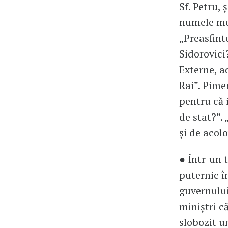
Sf. Petru, 
numele meu
„Preasfinte
Sidorovici
Externe, ad
Rai”. Pime
pentru că 
de stat?”.
și de acolo
● Într-un 
puternic î
guvernului
miniștri c
slobozit u