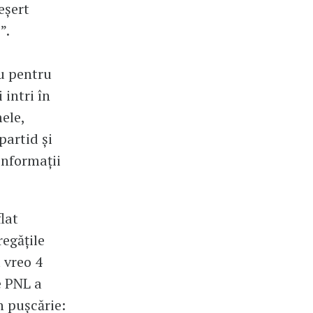
deșert
”.
ru pentru
 intri în
ele,
partid și
informații
lat
regățile
 vreo 4
e PNL a
n pușcărie: