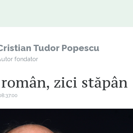
Cristian Tudor Popescu
utor fondator
 român, zici stăpân
08:37:00