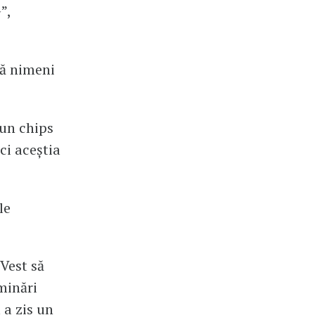
”,
gă nimeni
iun chips
ci aceștia
le
 Vest să
minări
 a zis un