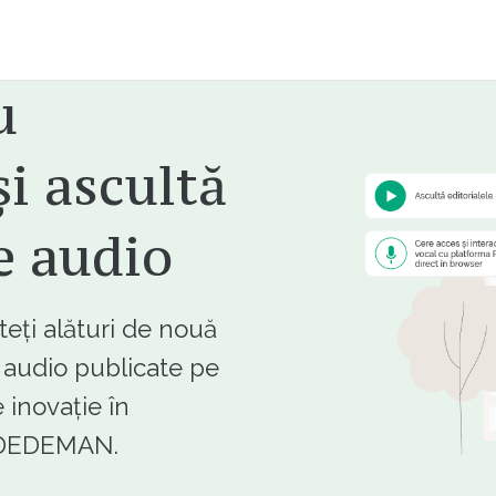
u
i ascultă
e audio
ți alături de nouă
e audio publicate pe
 inovație în
e DEDEMAN.