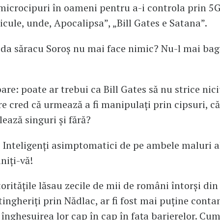
microcipuri în oameni pentru a-i controla prin 5G
cule, unde, Apocalipsa”, „Bill Gates e Satana”.
 da săracu Soroș nu mai face nimic? Nu-l mai ba
bare: poate ar trebui ca Bill Gates să nu strice nic
are cred că urmează a fi manipulați prin cipsuri, că
ează singuri și fără?
 Inteligenți asimptomatici de pe ambele maluri a
niți-vă!
oritățile lăsau zecile de mii de români întorși din
tingheriți prin Nădlac, ar fi fost mai puține conta
 înghesuirea lor cap în cap în fața barierelor. Cum