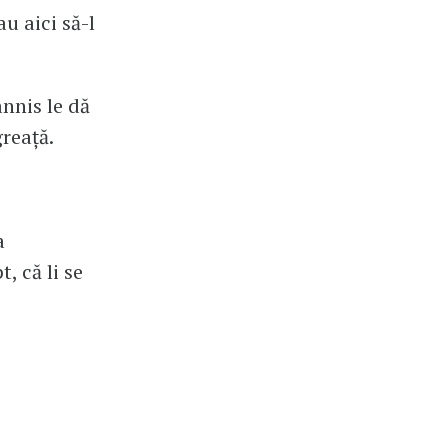
u aici să-l
annis le dă
reață.
a
, că li se