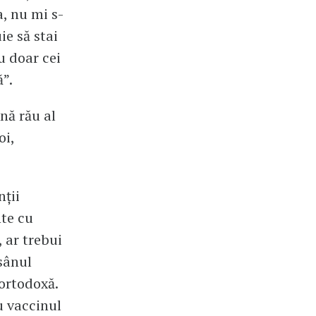
, nu mi s-
ie să stai
u doar cei
ă”.
nă rău al
oi,
nții
nte cu
 ar trebui
sânul
 ortodoxă.
u vaccinul