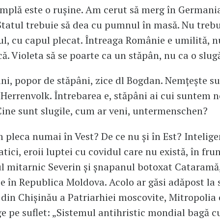
mplă este o rușine. Am cerut să merg în Germania
Statul trebuie să dea cu pumnul în masă. Nu trebu
ul, cu capul plecat. Întreaga Românie e umilită, n
ă. Violeta să se poarte ca un stăpân, nu ca o slug
ni, popor de stăpâni, zice dl Bogdan. Nemțește su
 Herrenvolk. Întrebarea e, stăpâni ai cui suntem n
ine sunt slugile, cum ar veni, untermenschen?
 pleca numai în Vest? De ce nu și în Est? Intelige
ici, eroii luptei cu covidul care nu există, în fru
l mitarnic Severin și șnapanul botoxat Cataramă,
e în Republica Moldova. Acolo ar găsi adăpost la 
 din Chișinău a Patriarhiei moscovite, Mitropolia
ge pe suflet: „Sistemul antihristic mondial bagă c