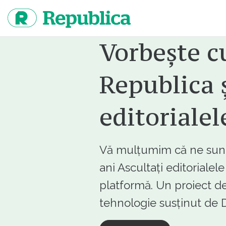
Sari
la
continut
Vorbește c
Republica ș
editorialel
Vă mulțumim că ne sunte
ani Ascultați editorialel
platformă. Un proiect de
tehnologie susținut d