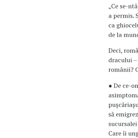
„Ce se-ntâ
a permis. 
ca ghiocel
de la munc
Deci, româ
dracului –
românii? C
● De ce-om
asimptomat
pușcăriașu
să emigrez
sucursalei
Care îi un