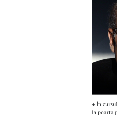
● În cursu
la poarta 