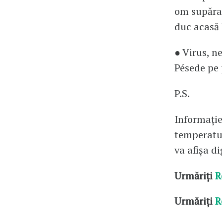
om supărat
duc acasă l
● Virus, ne
Pésede pe 
P.S.
Informație 
temperatur
va afișa di
Urmăriți
R
Urmăriți
R