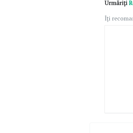
Urmăriți
R
Îți recom