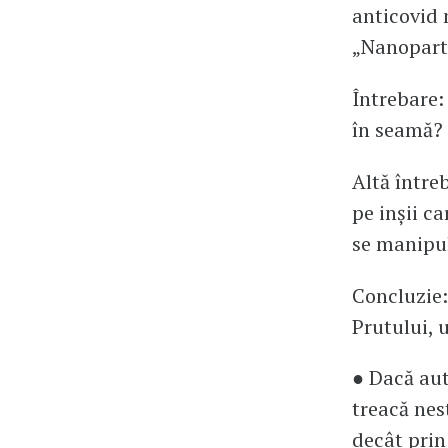
anticovid 
„Nanoparti
Întrebare:
în seamă?
Altă între
pe inșii c
se manipul
Concluzie:
Prutului, u
● Dacă aut
treacă nes
decât prin