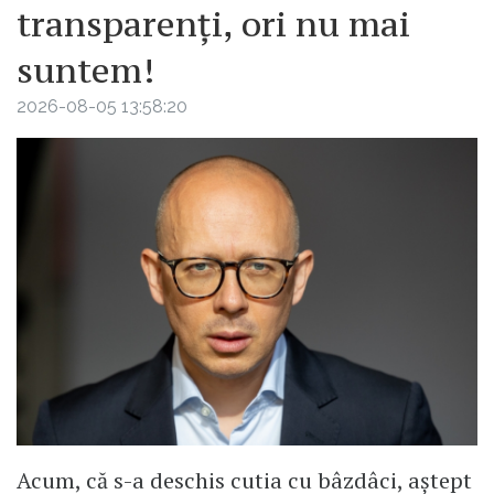
transparenți, ori nu mai
suntem!
2026-08-05 13:58:20
Acum, că s-a deschis cutia cu bâzdâci, aștept