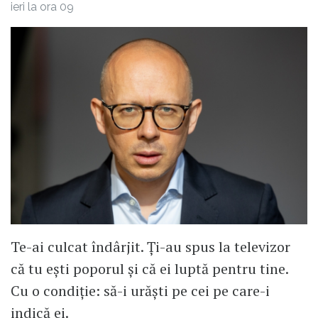
ieri la ora 09
Te-ai culcat îndârjit. Ți-au spus la televizor
că tu ești poporul și că ei luptă pentru tine.
Cu o condiție: să-i urăști pe cei pe care-i
indică ei.