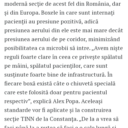
modernă secție de acest fel din România, dar
și din Europa. Boxele în care sunt internați
pacienții au presiune pozitivă, adică
presiunea aerului din ele este mai mare decât
presiunea aerului de pe coridor, minimizând
posibilitatea ca microbii să intre. „Avem niște
reguli foarte clare în ceea ce privește spălatul
pe mâini, spălatul pacienților, care sunt
susținute foarte bine de infrastructură. În
fiecare boxă există câte o chiuvetă specială
care este folosită doar pentru pacientul
respectiv”, explică Alex Popa. Aceleași
standarde vor fi aplicate și la construirea
secție TINN de la Constanța. „De la a vrea să
faci până la a putea să faci e o cale lungă și