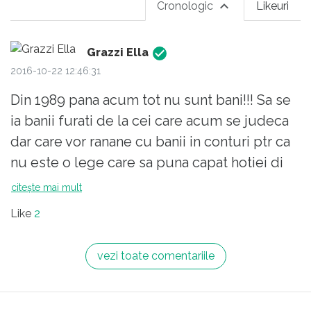
Cronologic
Likeuri
Grazzi Ella
2016-10-22 12:46:31
Din 1989 pana acum tot nu sunt bani!!! Sa se
ia banii furati de la cei care acum se judeca
dar care vor ranane cu banii in conturi ptr ca
nu este o lege care sa puna capat hotiei di
Romania! Sa stranga toti banii furati si sa se
citește mai mult
investeasca in Sanatate, Infrastructura si
Like
2
Agricultura!
vezi toate comentariile