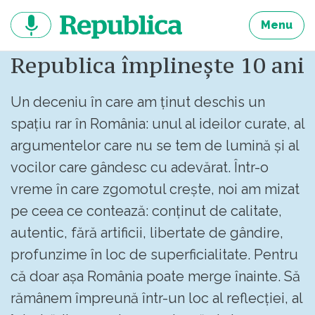
Sari
la
Menu
continut
Republica împlinește 10 ani
Un deceniu în care am ținut deschis un
spațiu rar în România: unul al ideilor curate, al
argumentelor care nu se tem de lumină și al
vocilor care gândesc cu adevărat. Într-o
vreme în care zgomotul crește, noi am mizat
pe ceea ce contează: conținut de calitate,
autentic, fără artificii, libertate de gândire,
profunzime în loc de superficialitate. Pentru
că doar așa România poate merge înainte. Să
rămânem împreună într-un loc al reflecției, al