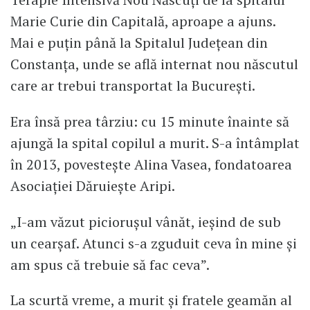
Marie Curie din Capitală, aproape a ajuns.
Mai e puțin până la Spitalul Județean din
Constanța, unde se află internat nou născutul
care ar trebui transportat la București.
Era însă prea târziu: cu 15 minute înainte să
ajungă la spital copilul a murit. S-a întâmplat
în 2013, povestește Alina Vasea, fondatoarea
Asociației Dăruiește Aripi.
„I-am văzut piciorușul vânăt, ieșind de sub
un cearșaf. Atunci s-a zguduit ceva în mine și
am spus că trebuie să fac ceva”.
La scurtă vreme, a murit și fratele geamăn al