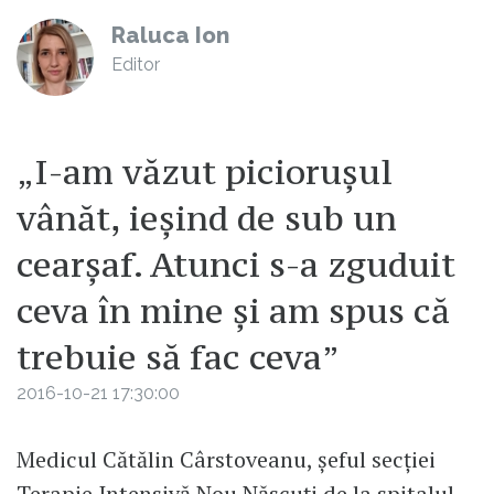
Raluca Ion
Editor
„I-am văzut piciorușul
vânăt, ieșind de sub un
cearșaf. Atunci s-a zguduit
ceva în mine și am spus că
trebuie să fac ceva”
2016-10-21 17:30:00
Medicul Cătălin Cârstoveanu, șeful secției
Terapie Intensivă Nou Născuți de la spitalul