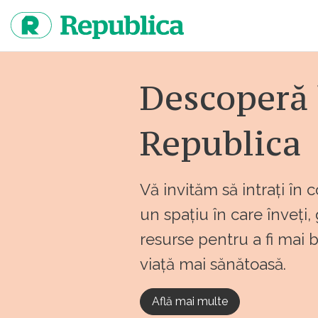
Sari
la
continut
Descoperă 
Republica
Vă invităm să intrați în 
un spațiu în care înveți,
resurse pentru a fi mai 
viață mai sănătoasă.
Află mai multe