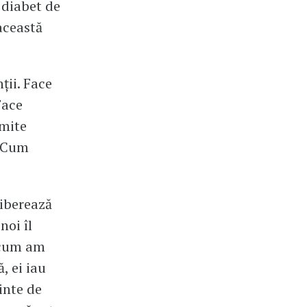
 diabet de
această
ții. Face
Face
umite
. Cum
liberează
noi îl
i cum am
, ei iau
ainte de