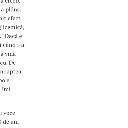
bă efecte
 a plâns.
it efect
glicemică,
. „Dacă e
i când i-a
să vină
cu. De
 noaptea.
po e
ă îmi
u voce
0 de ani