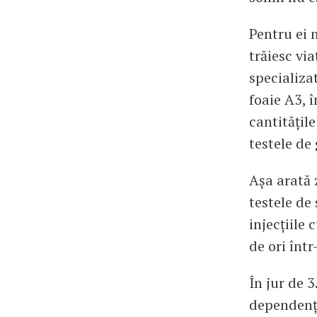
Pentru ei 
trăiesc vi
specializat
foaie A3, 
cantitățil
testele de 
Așa arată 
testele de
injecțiile 
de ori înt
În jur de 
dependenți