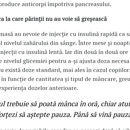
roduce anticorpi împotriva pancreasului.
 la care părinții nu au voie să greșească
masă au nevoie de injecție cu insulină rapidă ca să
l nivelul zahărului din sânge. Între mese și noap
njecții cu insulină lentă. Iar din două în două ore
e nivelul glicemiei pentru a-și ajusta doza necesa
u există doze standard, mai ales în cazul copiilor:
în funcție de cantitatea și tipul de mâncare, gre
 experiența dozelor anterioare.
lul trebuie să poată mânca în oră, chiar atu
forțezi să aștepte pauza. Până să vină pauz