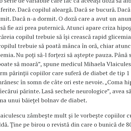
o serie de variabile care fac ca aceeași doză să ai
ferite. Dacă copilul aleargă. Dacă se bucură. Dacă
mit. Dacă n-a dormit. O doză care a avut un anum
e să fie azi prea puternică. Atunci apare criza hipo
căreia copilul trebuie să își crească rapid glicemia
 copilul trebuie să poată mânca în oră, chiar atunc
cemia. Nu poți să-l forțezi să aștepte pauza. Până 
poate să moară”, spune medicul Mihaela Vlaicules
rm părinții copiilor care suferă de diabet de tip 1
 hrănesc în somn de câte ori este nevoie. „Coma hi
iecărui părinte. Lasă sechele neurologice”, avea s
a unui băiețel bolnav de diabet.
aiculescu zâmbește mult și le vorbește copiilor c
ldă. Ține pe birou o revistă din care o bunică de 8