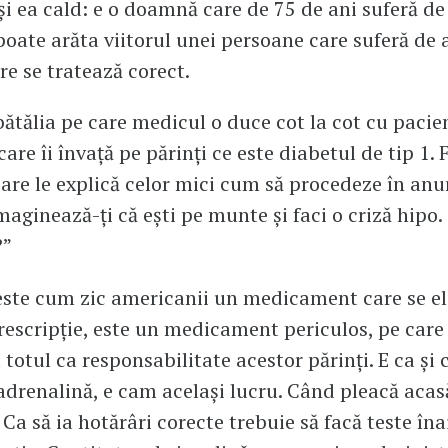
i ea cald: e o doamnă care de 75 de ani suferă de
 poate arăta viitorul unei persoane care suferă de 
are se tratează corect.
bătălia pe care medicul o duce cot la cot cu pacien
care îi învață pe părinți ce este diabetul de tip 1. 
care le explică celor mici cum să procedeze în an
„Imaginează-ți că ești pe munte și faci o criză hipo
?”
este cum zic americanii un medicament care se e
prescripție, este un medicament periculos, pe care 
totul ca responsabilitate acestor părinți. E ca ș
drenalină, e cam același lucru. Când pleacă acasă
 Ca să ia hotărâri corecte trebuie să facă teste în