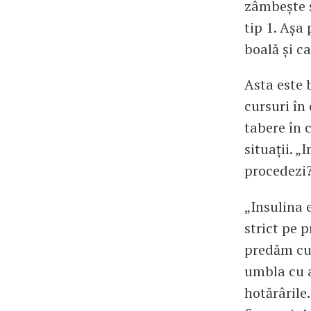
zâmbește ș
tip 1. Așa
boală și c
Asta este 
cursuri în 
tabere în 
situații. 
procedezi
„Insulina 
strict pe 
predăm cu 
umbla cu a
hotărârile.