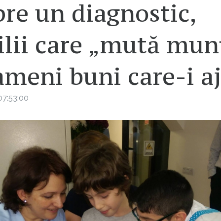
re un diagnostic,
lii care „mută munț
ameni buni care-i a
07:53:00