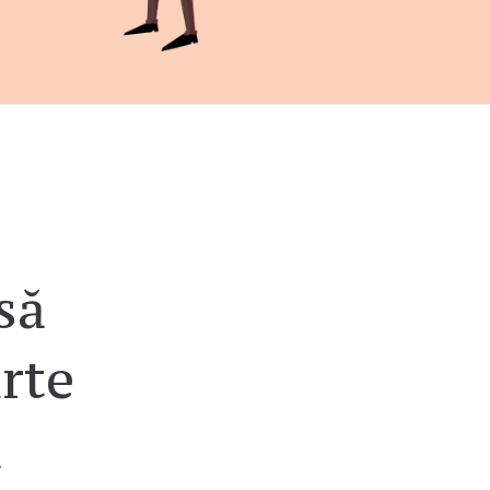
să
rte
ă