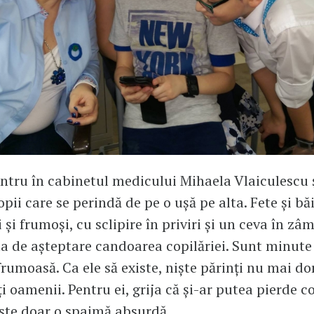
intru în cabinetul medicului Mihaela Vlaiculescu 
opii care se perindă de pe o ușă pe alta. Fete și băi
 și frumoși, cu sclipire în priviri și un ceva în zâ
ala de așteptare candoarea copilăriei. Sunt minute 
 frumoasă. Ca ele să existe, niște părinți nu mai d
i oamenii. Pentru ei, grija că și-ar putea pierde co
ste doar o spaimă absurdă.