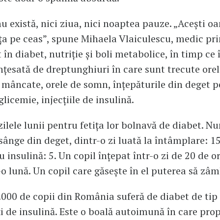
nu există, nici ziua, nici noaptea pauze. „Acești oa
ața pe ceas”, spune Mihaela Vlaiculescu, medic pr
 în diabet, nutriție și boli metabolice, în timp ce 
înțesată de dreptunghiuri în care sunt trecute ore
e mâncate, orele de somn, înțepăturile din deget 
glicemie, injecțiile de insulină.
zilele lunii pentru fetița lor bolnavă de diabet. N
 sânge din deget, dintr-o zi luată la întâmplare: 
cu insulină: 5. Un copil înțepat într-o zi de 20 de o
r-o lună. Un copil care găsește în el puterea să zâ
3.000 de copii din România suferă de diabet de tip 
 de insulină. Este o boală autoimună în care prop