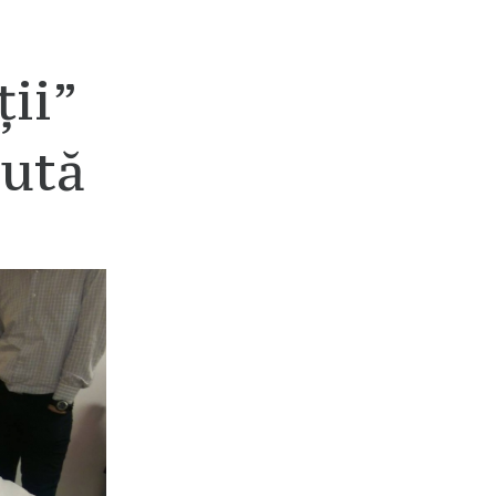
ii”
jută