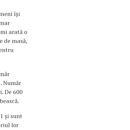
meni își
imar
îmi arată o
le de masă,
pentru
umăr
15. Număr
ri. De 600
mbească.
1 și sunt
riul lor