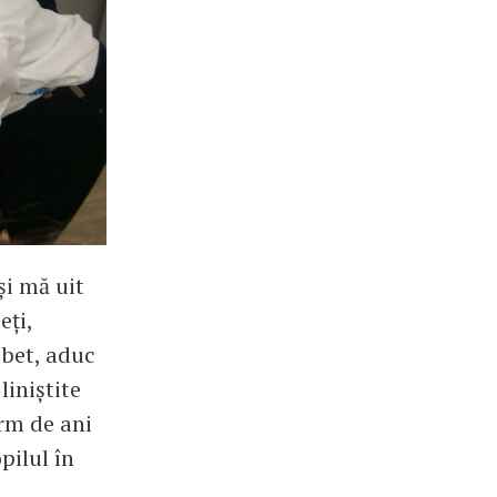
și mă uit
eți,
mbet, aduc
liniștite
orm de ani
pilul în