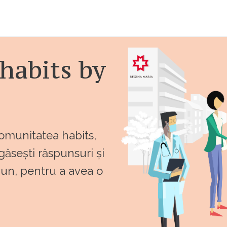
habits by
comunitatea habits,
 găsești răspunsuri și
bun, pentru a avea o