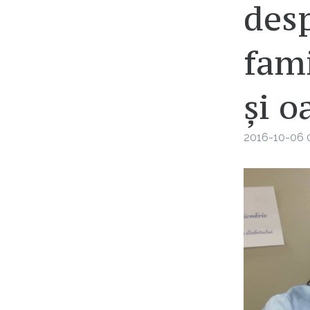
desp
fami
și o
2016-10-06 