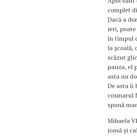
Apoi sunt 
complet di
Dacă a dor
ieri, poat
în timpul 
la școală,
scăzut gli
pauza, el 
asta nu do
De asta îi
cosmarul f
spună mam
Mihaela Vl
joasă și ca