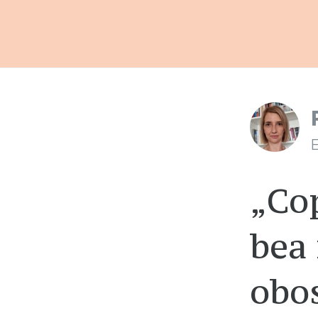
E
„Co
bea 
obos