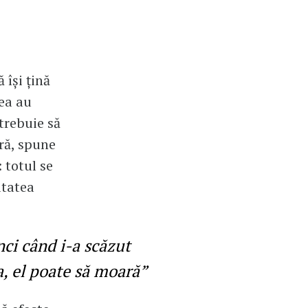
 își țină
tea au
 trebuie să
ră, spune
 totul se
utatea
nci când i-a scăzut
a, el poate să moară”