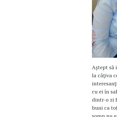
Aștept să 
la câțiva c
interesanți
cu ei în s
dintr-o zi
buni ca toț
somn nu e