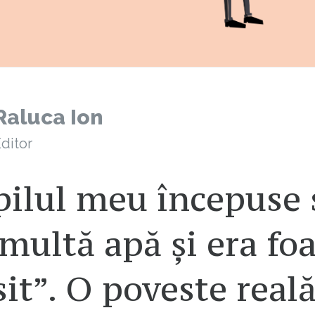
Raluca Ion
ditor
pilul meu începuse 
multă apă și era foa
it”. O poveste real