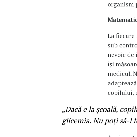
organism p
Matematica
La fiecare 
sub contro
nevoie de i
își măsoar
medicul. N
adaptează 
copilului,
„Dacă e la școală, copi
glicemia. Nu poți să-l 