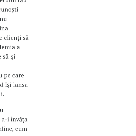
 cunoști
 nu
ina
e clienți să
ndemia a
 să-și
ru pe care
d își lansa
i.
cu
 a-i învăța
nline, cum