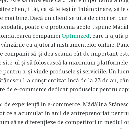
ătre clienții tăi, ca să le ieși în întâmpinare, să le
e mai bine. Dacă un client se uită de cinci ori dar
ciodată, poate e o problemă acolo”, spune Mădăl
 fondatoarea companiei
Optimized
, care îi ajută p
ă vânzările cu ajutorul instrumentelor online. Pa
e companii să-și dea seama cât de important este
 site-ul și să folosească la maximum platformele
e pentru a-și vinde produsele și serviciile. Un luc
tănescu l-a conștientizat încă de la 23 de an, cân
ite de e-commerce dedicat produselor pentru copi
i de experiență în e-commerce, Mădălina Stănes
tot ce a acumulat în anii de antreprenoriat pentru
 cum să se diferențieze de competitori în mediul o