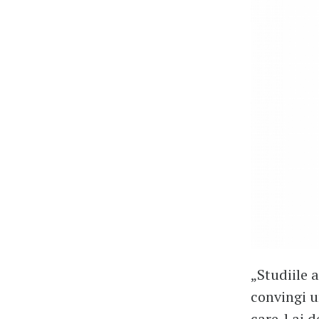
„Studiile 
convingi u
care-l ai 