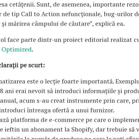
esa cetățenii. Sunt, de asemenea, importante rezo
 de tip Call to Action nefuncționale, bug-urilor de
 și mărirea câmpului de căutare”, explică ea.
ol face parte dintr-un proiect editorial realizat c
i
Optimized
.
larații pe scurt:
tizarea este o lecție foarte importantă. Exemplu
 ani erai nevoit să introduci informațiile și prod
anual, acum s-au creat instrumente prin care, pr
 introduci întreaga ofertă a unui furnizor.
ază platforma de e-commerce pe care o implemen
e ieftin un abonament la Shopify, dar trebuie să v
imitările la număr de produse pe care le poți afiș