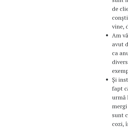
de cli
conști
vine, 
Am văz
avut d
ca an
divers
exempl
Și ins
fapt c
urmă l
mergi 
sunt c
cozi, î