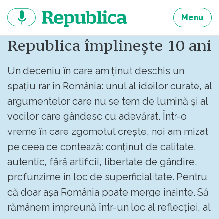
Sari
la
Menu
continut
Republica împlinește 10 ani
Un deceniu în care am ținut deschis un
spațiu rar în România: unul al ideilor curate, al
argumentelor care nu se tem de lumină și al
vocilor care gândesc cu adevărat. Într-o
vreme în care zgomotul crește, noi am mizat
pe ceea ce contează: conținut de calitate,
autentic, fără artificii, libertate de gândire,
profunzime în loc de superficialitate. Pentru
că doar așa România poate merge înainte. Să
rămânem împreună într-un loc al reflecției, al