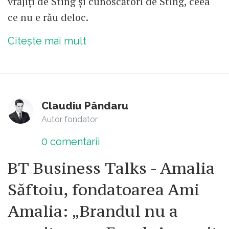
vrăjiți de Sting și cunoscători de Sting, ceea
ce nu e rău deloc.
Citește mai mult
Claudiu Pândaru
Autor fondator
0
comentarii
BT Business Talks - Amalia
Săftoiu, fondatoarea Ami
Amalia: „Brandul nu a