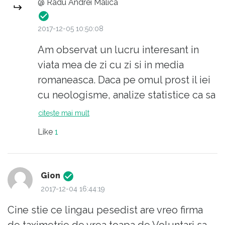
@ Radu Andrei Malica
singura;
2017-12-05 10:50:08
Am observat un lucru interesant in
viata mea de zi cu zi si in media
romaneasca. Daca pe omul prost il iei
cu neologisme, analize statistice ca sa
ii demonstrezi ca nu face bine, te va
citește mai mult
cobora la nivelul lui si toata munca ta
Like
1
pe care un om destept da mii de euro
el ti-o reduce la 10 centi, atat
valoreaza in necunoasterea sa
Gion
informatia ta, pentru ca nu stie ce e.
2017-12-04 16:44:19
Daca in schimb transformi in bascalie
Cine stie ce lingau pesedist are vreo firma
informatia ta si il faci de ras, pricepe;
de taximetrie de vrea toapa de Voluntari sa