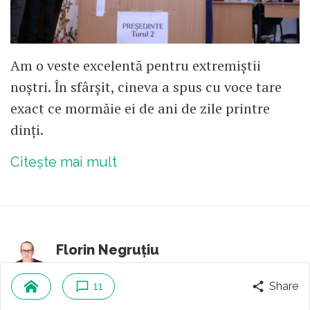
Am o veste excelentă pentru extremiștii
noștri. În sfârșit, cineva a spus cu voce tare
exact ce mormăie ei de ani de zile printre
dinți.
Citește mai mult
Florin Negruțiu
Autor fondator
11
Share
3
comentarii