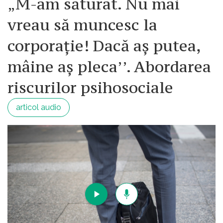
„M-am săturat. Nu mai
vreau să muncesc la
corporație! Dacă aș putea,
mâine aș pleca’’. Abordarea
riscurilor psihosociale
articol audio