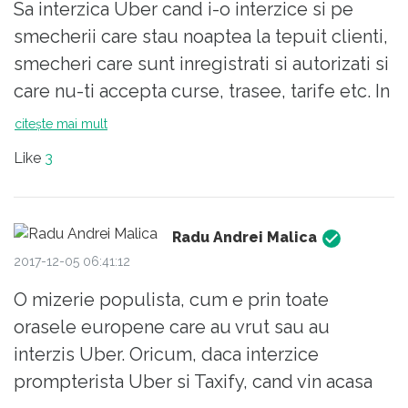
Sa interzica Uber cand i-o interzice si pe
smecherii care stau noaptea la tepuit clienti,
smecheri care sunt inregistrati si autorizati si
care nu-ti accepta curse, trasee, tarife etc. In
Centrul Vechi stau seara de seara zeci de
citește mai mult
taxiuri cu dubiosi (autorizati cu galben cu
Like
3
caseta cu tot) care-ti cer tarife duble (sau
triple daca le vorbesti in alta limba). La
Otopeni la fel, au trecut 20 de ani pana sa-i
Radu Andrei Malica
alunge pe-aia de acolo. Sa faca intai curat si
2017-12-05 06:41:12
pe urma sa interzica. Oamenii astia nu inteleg
O mizerie populista, cum e prin toate
un lucru, ca sa interzici un serviciu trebuie
orasele europene care au vrut sau au
sa oferi omului o alternativa. Nu poti sa
interzis Uber. Oricum, daca interzice
interzici parcarea daca nu-i dai omului locuri
prompterista Uber si Taxify, cand vin acasa
de parcare, nu poti sa interzici automobilele