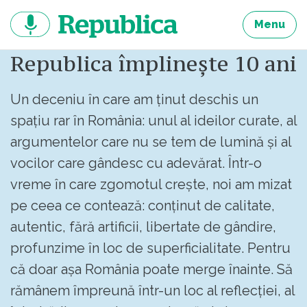
Sari
la
Menu
continut
Republica împlinește 10 ani
Un deceniu în care am ținut deschis un
spațiu rar în România: unul al ideilor curate, al
argumentelor care nu se tem de lumină și al
vocilor care gândesc cu adevărat. Într-o
vreme în care zgomotul crește, noi am mizat
pe ceea ce contează: conținut de calitate,
autentic, fără artificii, libertate de gândire,
profunzime în loc de superficialitate. Pentru
că doar așa România poate merge înainte. Să
rămânem împreună într-un loc al reflecției, al