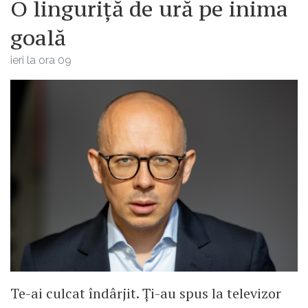
O linguriță de ură pe inima
goală
ieri la ora 09
Te-ai culcat îndârjit. Ți-au spus la televizor