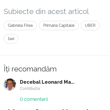
emotional cu stimuli deblochezi
Subiecte din acest articol
situatii si stingi conflicte, explicand
mereu De ce. O sa scriu un articol
cand am timp.
Gabriela Firea
Primaria Capitalei
UBER
taxi
Îți recomandăm
Decebal Leonard Marin
Contributor
0
comentarii