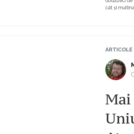
douăzeci de a
cât și multin
ARTICOLE
M
C
Mai 
Uni