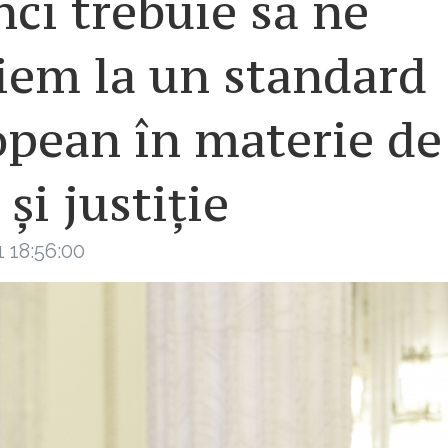
ci trebuie să ne
iem la un standard
opean în materie de
 și justiție
 18:56:00