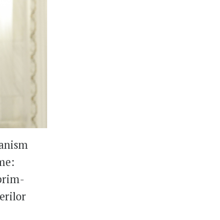
canism
me:
 prim-
erilor