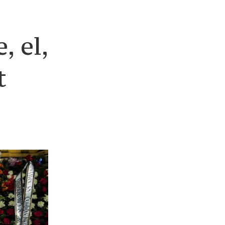
, el,
t