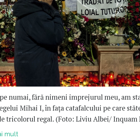
ipe numai, fără nimeni imprejurul meu, am st
egelui Mihai I, în fața catafalcului pe care stăt
de tricolorul regal. (Foto: Liviu Albei/ Inquam
ai mult