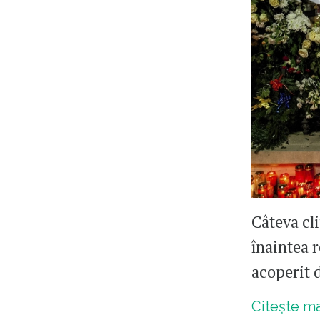
Câteva cl
înaintea r
acoperit 
Citește m