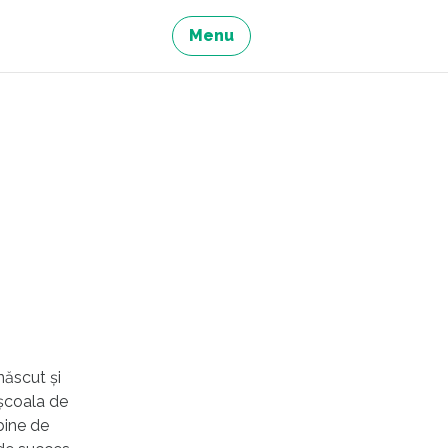
Menu
născut și
 școala de
 bine de