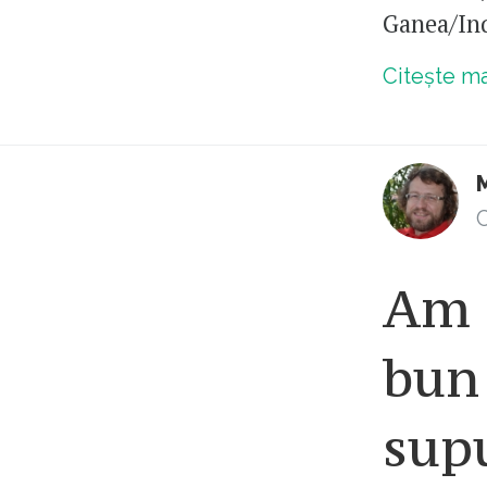
Ganea/In
Citește m
M
C
Am 
bun 
supu