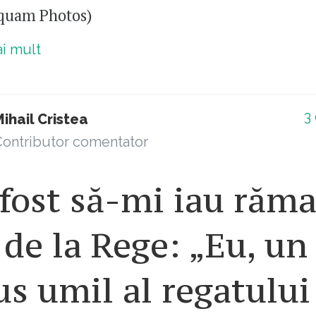
quam Photos)
ai mult
3
ihail Cristea
ontributor comentator
fost să-mi iau răma
de la Rege: „Eu, un
s umil al regatului