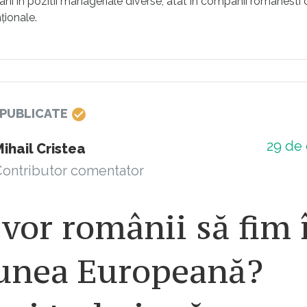
ni în pozitii manageriale diverse, atât în companii românesti
aționale.
 PUBLICATE
29
de 
ihail Cristea
ontributor comentator
vor românii să fim 
unea Europeană?