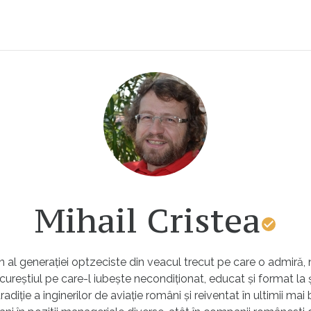
Mihail Cristea
l generației optzeciste din veacul trecut pe care o admiră, 
cureștiul pe care-l iubește necondiționat, educat și format la
adiție a inginerilor de aviație români și reiventat în ultimii mai