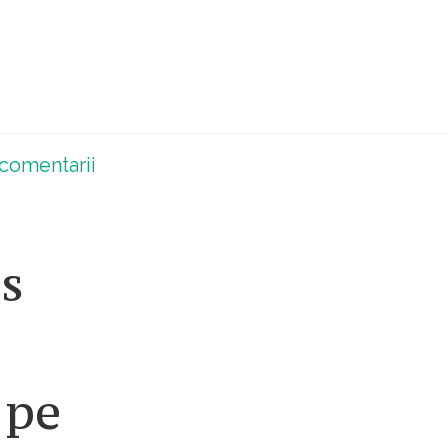
comentarii
s
 pe