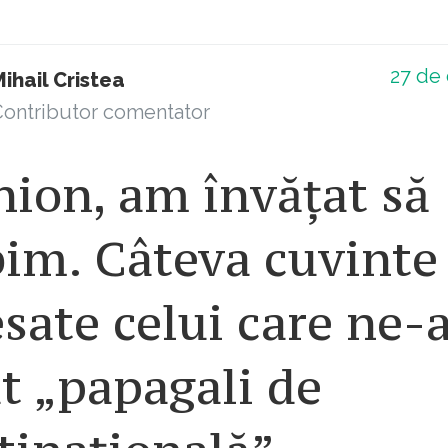
27
de 
ihail Cristea
ontributor comentator
ion, am învățat să
bim. Câteva cuvinte
sate celui care ne-
t „papagali de