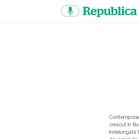
Sari
la
continut
Contemporan a
crescut în Bu
îndelungată tr