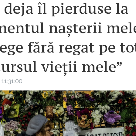
 deja îl pierduse la
ntul nașterii mele
ege fără regat pe to
ursul vieții mele”
 11:31:00