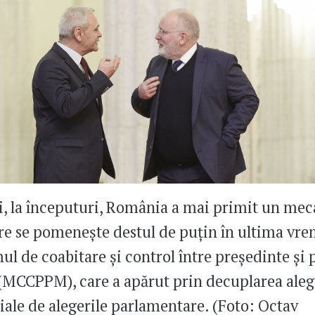
i, la începuturi, România a mai primit un me
re se pomenește destul de puțin în ultima vre
l de coabitare și control între președinte și
(MCCPPM), care a apărut prin decuplarea aleg
iale de alegerile parlamentare. (Foto: Octav