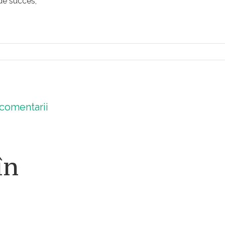
 de succes,
comentarii
în