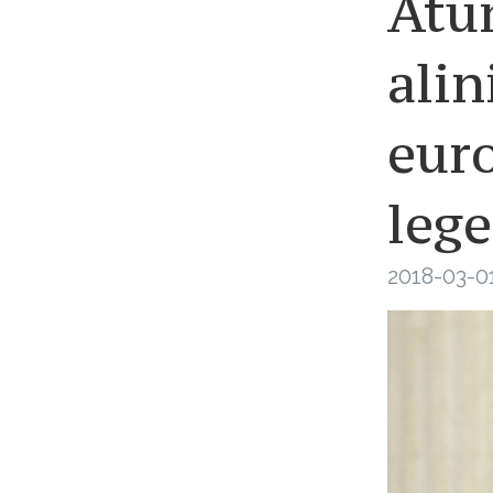
Atun
alin
eur
lege
2018-03-01