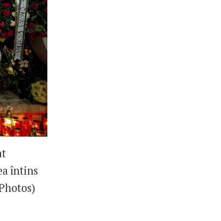
at
ea întins
 Photos)