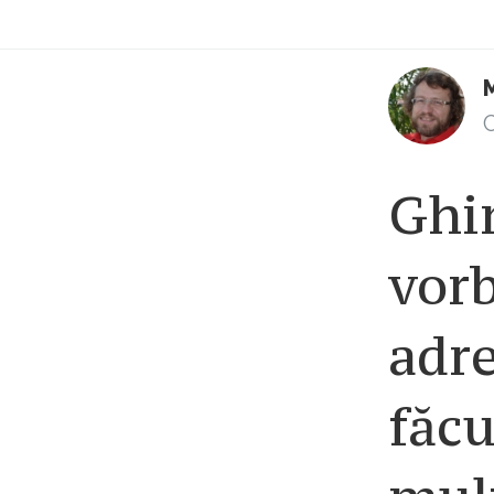
M
C
Ghin
vor
adre
făcu