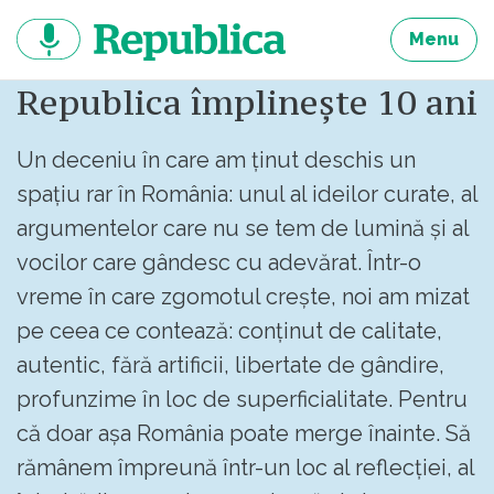
Sari
la
Menu
continut
Republica împlinește 10 ani
Un deceniu în care am ținut deschis un
spațiu rar în România: unul al ideilor curate, al
argumentelor care nu se tem de lumină și al
vocilor care gândesc cu adevărat. Într-o
vreme în care zgomotul crește, noi am mizat
pe ceea ce contează: conținut de calitate,
autentic, fără artificii, libertate de gândire,
profunzime în loc de superficialitate. Pentru
că doar așa România poate merge înainte. Să
rămânem împreună într-un loc al reflecției, al