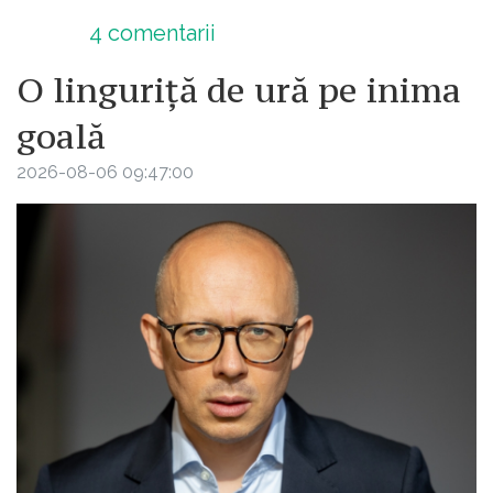
4
comentarii
O linguriță de ură pe inima
goală
2026-08-06 09:47:00