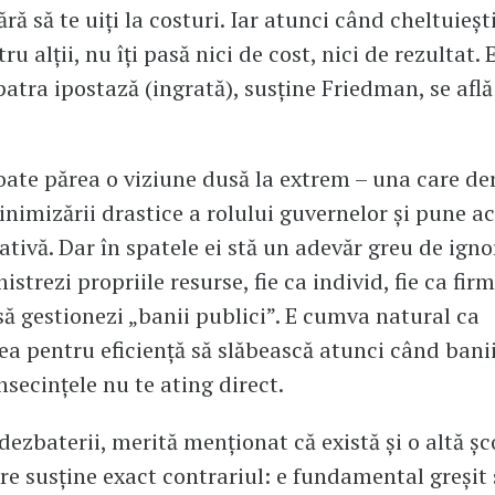
ră să te uiți la costuri. Iar atunci când cheltuieșt
ru alții, nu îți pasă nici de cost, nici de rezultat. E
patra ipostază (ingrată), susține Friedman, se află
oate părea o viziune dusă la extrem – una care de
minimizării drastice a rolului guvernelor și pune a
iativă. Dar în spatele ei stă un adevăr greu de igno
istrezi propriile resurse, fie ca individ, fie ca firm
 să gestionezi „banii publici”. E cumva natural ca
a pentru eficiență să slăbească atunci când bani
onsecințele nu te ating direct.
dezbaterii, merită menționat că există și o altă șc
re susține exact contrariul: e fundamental greșit 