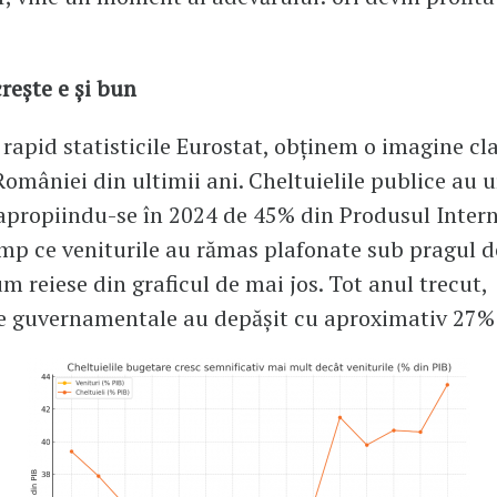
crește e și bun
rapid statisticile Eurostat, obținem o imagine cla
României din ultimii ani. Cheltuielile publice au 
apropiindu-se în 2024 de 45% din Produsul Inter
timp ce veniturile au rămas plafonate sub pragul 
um reiese din graficul de mai jos. Tot anul trecut,
le guvernamentale au depășit cu aproximativ 27% 