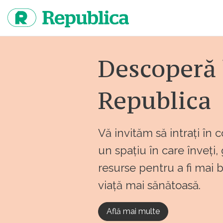
Sari
la
continut
Descoperă 
Republica
Vă invităm să intrați în 
un spațiu în care înveți,
resurse pentru a fi mai 
viață mai sănătoasă.
Află mai multe