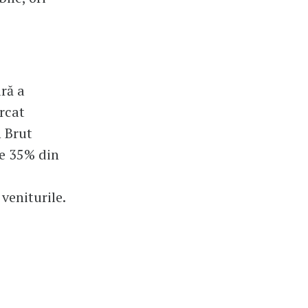
ră a
urcat
n Brut
de 35% din
veniturile.