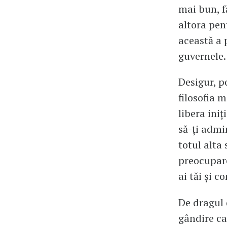
mai bun, fă
altora pent
această a 
guvernele.
Desigur, p
filosofia 
libera iniț
să-ți admin
totul alta
preocupare
ai tăi și c
De dragul 
gândire ca