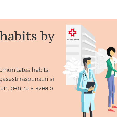
habits by
comunitatea habits,
 găsești răspunsuri și
bun, pentru a avea o