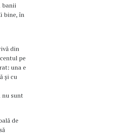
i banii
i bine, în
rivă din
ccentul pe
rat: una e
ă și cu
i nu sunt
oală de
să