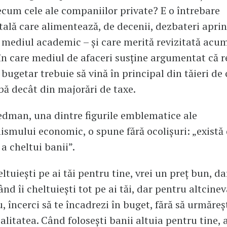
ecum cele ale companiilor private? E o întrebare
lă care alimentează, de decenii, dezbateri aprin
n mediul academic – și care merită revizitată acum
în care mediul de afaceri susține argumentat că 
 bugetar trebuie să vină în principal din tăieri de 
ă decât din majorări de taxe.
edman, una dintre figurile emblematice ale
nismului economic, o spune fără ocolișuri: „există
a cheltui banii”.
ltuiești pe ai tăi pentru tine, vrei un preț bun, da
ând îi cheltuiești tot pe ai tăi, dar pentru altcine
, încerci să te încadrezi în buget, fără să urmăreș
alitatea. Când folosești banii altuia pentru tine, a