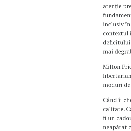
atenție pr
fundamenta
inclusiv î
contextul 
deficitului
mai degrab
Milton Fri
libertaria
moduri de 
Când îi che
calitate. C
fi un cadou
neapărat c