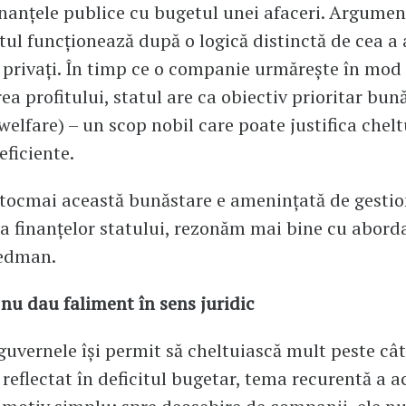
nanțele publice cu bugetul unei afaceri. Argumen
atul funcționează după o logică distinctă de cea a 
privați. În timp ce o companie urmărește în mod 
a profitului, statul are ca obiectiv prioritar bun
welfare) – un scop nobil care poate justifica chelt
eficiente.
tocmai această bunăstare e amenințată de gesti
 a finanțelor statului, rezonăm mai bine cu aborda
iedman.
nu dau faliment în sens juridic
 guvernele își permit să cheltuiască mult peste câ
 reflectat în deficitul bugetar, tema recurentă a ac