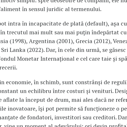
 motiv simplu: spre deosebire de companii, ele n
faliment în sensul juridic al termenului.
pot intra în incapacitate de plată (default), așa c
în trecutul mai mult sau mai puțin îndepărtat cu 
ia (1998), Argentina (2001), Grecia (2012), Vene
Sri Lanka (2022). Dar, în cele din urmă, se găsesc 
Fondul Monetar Internațional e cel care taie și sp
recerii.
din economie, în schimb, sunt constrânși de regulil
nstant un echilibru între costuri și venituri. Desi
 aflate la început de drum, mai ales dacă ne refe
ile inovatoare, își pot permite să funcționeze o p
nanțate de fondatori, investitori sau creditori. Dar
or, vine un moment al adevărului: ori devin profitab