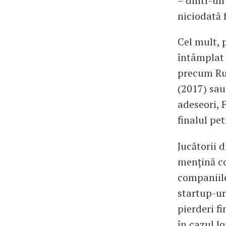
– dintr-un
niciodată 
Cel mult, 
întâmplat 
precum Rus
(2017) sau 
adeseori, 
finalul pet
Jucătorii 
mențină co
companiile
startup-ur
pierderi fi
în cazul l