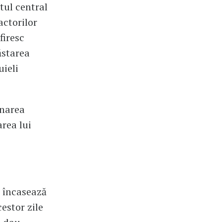
tul central
actorilor
firesc
ăstarea
uieli
onarea
rea lui
t încasează
estor zile