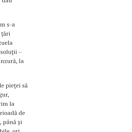
u dau
um s-a
țări
zuela
soluții –
ânzură, la
e pieței să
gur,
rim la
erioadă de
, până și
ile, ori