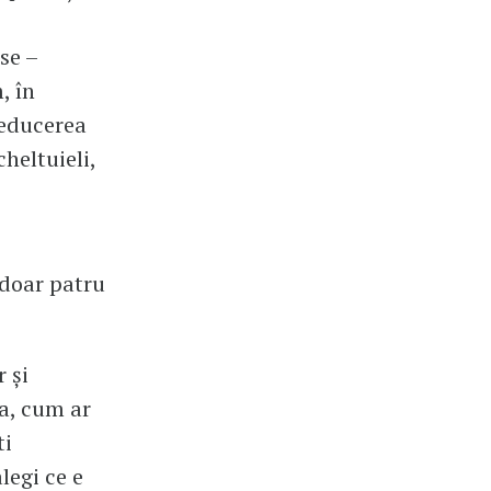
se –
, în
reducerea
cheltuieli,
 doar patru
r și
va, cum ar
ti
legi ce e