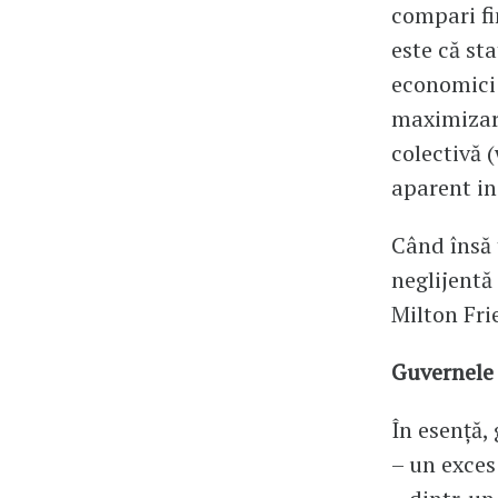
compari fi
este că st
economici 
maximizare
colectivă (
aparent in
Când însă 
neglijentă
Milton Fr
Guvernele 
În esență,
– un exces