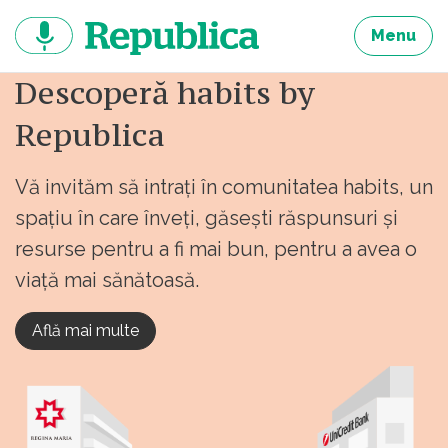
Sari
la
Menu
continut
Descoperă habits by
Republica
Vă invităm să intrați în comunitatea habits, un
spațiu în care înveți, găsești răspunsuri și
resurse pentru a fi mai bun, pentru a avea o
viață mai sănătoasă.
Află mai multe