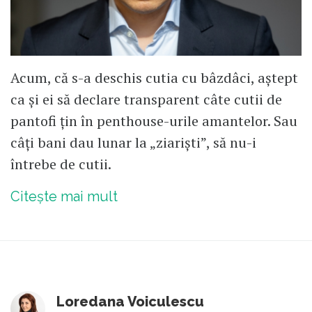
Acum, că s-a deschis cutia cu bâzdâci, aștept
ca și ei să declare transparent câte cutii de
pantofi țin în penthouse-urile amantelor. Sau
câți bani dau lunar la „ziariști”, să nu-i
întrebe de cutii.
Citește mai mult
Loredana Voiculescu