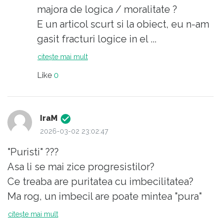
Hai sa nu incurcam borcanele.
majora de logica / moralitate ?
E un articol scurt si la obiect, eu n-am
gasit fracturi logice in el ...
Intreb pe bune, fara nici o ironie ...
citește mai mult
Like
0
IraM
2026-03-02 23:02:47
"Puristi" ???
Asa li se mai zice progresistilor?
Ce treaba are puritatea cu imbecilitatea?
Ma rog, un imbecil are poate mintea "pura"
intr-un fel. Bine ca macar sunt putini si nu fac
citește mai mult