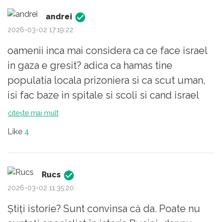
dar la noi este așa:
andrei
PURÍSM s. n. Tendință de a elimina
2026-03-02 17:19:22
dintr-o limbă elementele considerate
oamenii inca mai considera ca ce face israel
străine de structura ei. – Din fr.
in gaza e gresit? adica ca hamas tine
purisme.
populatia locala prizoniera si ca scut uman,
Sursa: Dicționarul explicativ al limbii
isi fac baze in spitale si scoli si cand israel
române, ediția a II-a |
trebuie sa raspunda sar toti si urla? aia nu e
citește mai mult
PURÍSM n. lingv. Tendință de
ilegal, nu? haha
înlăturare din limbă a elementelor
Like
4
socotite străine. /<fr. purisme
Sursa: Noul dicționar explicativ al
limbii române |
Rucs
2026-03-02 11:35:20
PURÍSM s.n. Tendință exagerată și
formalistă de a înlătura din limbă
Știți istorie? Sunt convinsa că da. Poate nu
toate elementele socotite străine. ◊