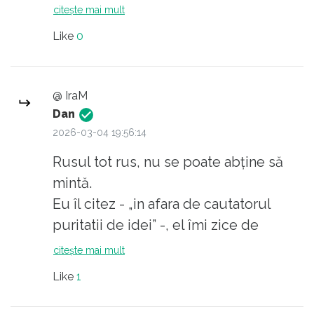
citește mai mult
Like
0
@ IraM
Dan
2026-03-04 19:56:14
Rusul tot rus, nu se poate abține să
mintă.
Eu îl citez - „in afara de cautatorul
puritatii de idei” -, el îmi zice de
„sinonimul fanatic din dex”, adică FIX
citește mai mult
de partea de care nu m-am legat. Cât
Like
1
despre „ca si definitia data”, repet, nu
știu ce scrie în dicționarele rusești,