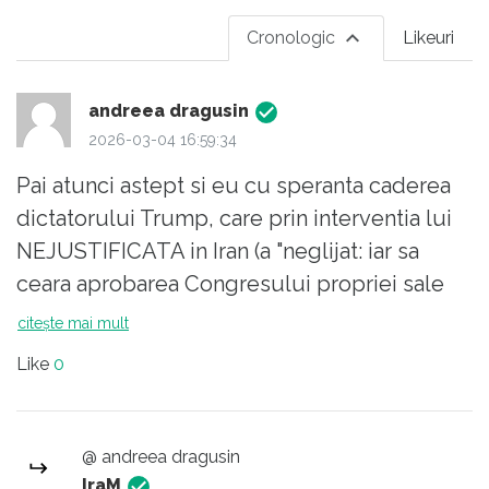
Cronologic
Likeuri
andreea dragusin
2026-03-04 16:59:34
Pai atunci astept si eu cu speranta caderea
dictatorului Trump, care prin interventia lui
NEJUSTIFICATA in Iran (a "neglijat: iar sa
ceara aprobarea Congresului propriei sale
tari, ca si in cazul Venezuelei) tocmai a mai
citește mai mult
complicat suplimentar situatia in lume, prin
Like
0
cresterea pretului la petrol si gaz lichefiat (ca
20% din aceste resurse trec prin stramtoarea
Ormuz, care e controlata de Iran si Emiratele
@ andreea dragusin
Arabe Unite. Nu de alta dar ne putem trezi
IraM