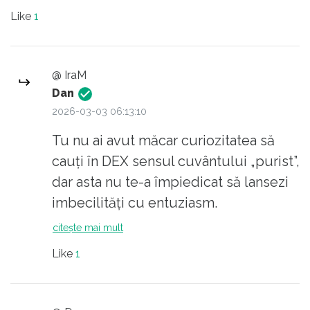
copii...
Like
1
Lol
@ IraM
Dan
2026-03-03 06:13:10
Tu nu ai avut măcar curiozitatea să
cauți în DEX sensul cuvântului „purist”,
dar asta nu te-a împiedicat să lansezi
imbecilități cu entuziasm.
citește mai mult
Like
1