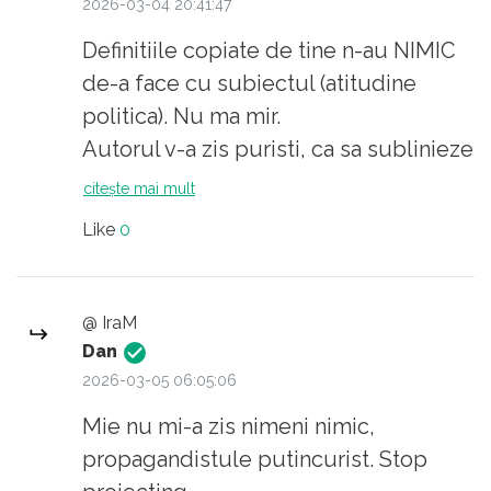
2026-03-04 20:41:47
Definitiile copiate de tine n-au NIMIC
de-a face cu subiectul (atitudine
politica). Nu ma mir.
Autorul v-a zis puristi, ca sa sublinieze
latura fanatica a mentalitatii voastre (
citește mai mult
mi-am dat seama pana la urma).
Like
0
Citez de pe AI, sa pricepi si tu, (slabe
sperante)
@ IraM
Dan
Purismul este adesea definit ca o
2026-03-05 06:05:06
tendință rigidă sau o insistență
Mie nu mi-a zis nimeni nimic,
exagerată asupra corectitudinii.
propagandistule putincurist. Stop
Fanatismul implică o intoleranță