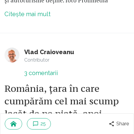
și autoturisme deține. foto Profimedia
Citește mai mult
Vlad Craioveanu
Contributor
3
comentarii
România, țara în care
cumpărăm cel mai scump
lacăt de pe piață, apoi
lăsăm cheia sub preș. Cazul
25
Share