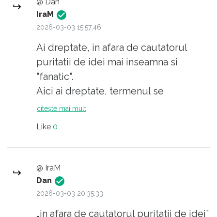
@ Dan
IraM
2026-03-03 15:57:46
Ai dreptate, in afara de cautatorul
puritatii de idei mai inseamna si
"fanatic".
Aici ai dreptate, termenul se
potriveste perfect.
citește mai mult
Bravo patratel !
Like
0
@ IraM
Dan
2026-03-03 20:35:33
„in afara de cautatorul puritatii de idei”