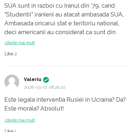
căzut? Și în Libia sau Iraq caderea
mediatizatul supervulcan din Yellowstone.
SUA sunt in razboi cu Iranul din '79, cand
regimurilor de fier a adus instabilitate. Deci
"Studentii" iranieni au atacat ambasada SUA,
lucrurile sunt mult, mult mai complicate.
Ambasada oricarui stat e teritoriu national,
deci americanii au considerat ca sunt din
acel moment in razboi cu Iranul. Iar cu
citește mai mult
Israelul e si mai simplu. Iranul nu recunoaste
Like
2
existenta Israelului, cu toate ca a fost infiintat
printr-o decizie ONU - a carui membru e si
Iranul. Nu vad nici o legatura cu dreptul
Valeriu
international aici.
2026-03-02 08:29:20
Este legala interventia Rusiei in Ucraina? Da?
Este morala? Absolut!
citește mai mult
Like
1