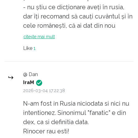
- nu știu ce dicționare aveți în rusia,
dar îți recomand să cauți cuvântul și în
cele românești, că ai dat din nou
dovadă de „entuziasm”.
citește mai mult
Like
1
@ Dan
IraM
2026-03-04 17:22:38
N-am fost in Rusia niciodata si nici nu
intentionez. Sinonimul "fanatic" e din
dex, ca si definitia data.
Rinocer rau esti!