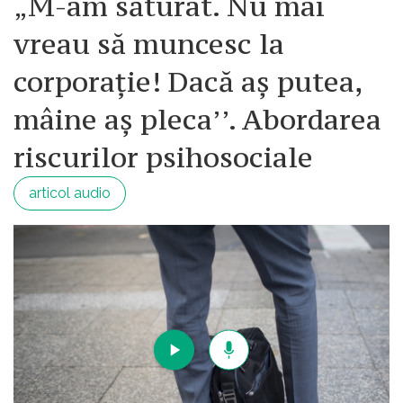
„M-am săturat. Nu mai
istorie noastra se va pierde si-i mare pacat.
vreau să muncesc la
corporație! Dacă aș putea,
mâine aș pleca’’. Abordarea
riscurilor psihosociale
articol audio