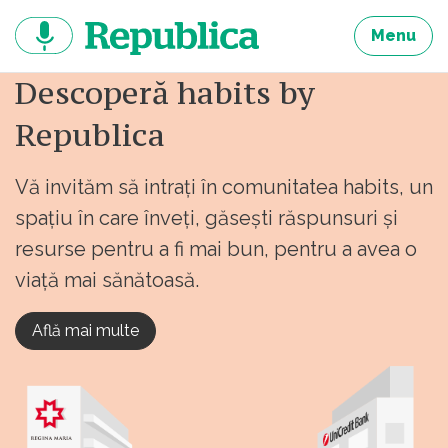
Sari
la
Menu
continut
Descoperă habits by
Republica
Vă invităm să intrați în comunitatea habits, un
spațiu în care înveți, găsești răspunsuri și
resurse pentru a fi mai bun, pentru a avea o
viață mai sănătoasă.
Află mai multe