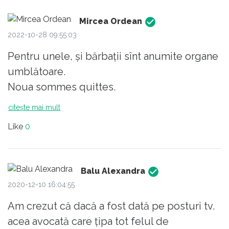
Mircea Ordean
2022-10-28 09:55:03
Pentru unele, și bărbații sînt anumite organe
umblătoare.
Noua sommes quittes.
citește mai mult
Like
0
Balu Alexandra
2020-12-10 16:04:55
Am crezut că dacă a fost dată pe posturi tv.
acea avocată care țipa tot felul de