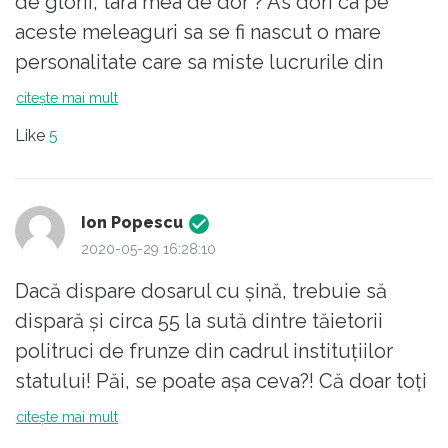
de glorii, tara mea de dor ? As dori ca pe
aceste meleaguri sa se fi nascut o mare
personalitate care sa miste lucrurile din
inertie si sa asigure implementarea unei
citește mai mult
aplicatii de digitalizare a registrelor de stare
Like
5
civila (nasteri, casatorii, decese) cat si a
registrelor bisericesti de botezuri, cununii,
inhumari pentru toata Romania. Daca
Ion Popescu
intelighentia noastra IT nu este capabila de a
2020-05-29 16:28:10
crea o asemenea aplicatie, sa se cumpere
Dacă dispare dosarul cu șină, trebuie să
de la straini (britanici, americai, francezi,
dispară și circa 55 la sută dintre tăietorii
germani, rusi, moldoveni, etc).
politruci de frunze din cadrul instituțiilor
Daca nu sunt bani pentru calculatoare,
statului! Păi, se poate așa ceva?! Că doar toți
softuri, scanere, etec, sa se implementeze
cățeii de partid se gândesc la binele
citește mai mult
doar in cate o localitate din fiecare judet.
cetățeanului (al cărui buletin îl dețin)....