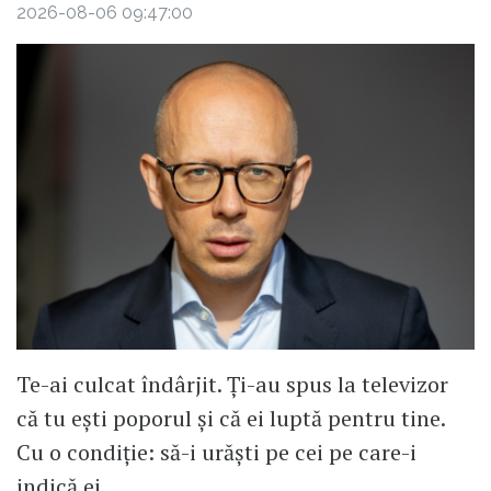
2026-08-06 09:47:00
Te-ai culcat îndârjit. Ți-au spus la televizor
că tu ești poporul și că ei luptă pentru tine.
Cu o condiție: să-i urăști pe cei pe care-i
indică ei.