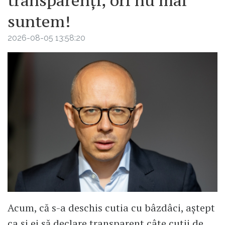
transparenți, ori nu mai
suntem!
2026-08-05 13:58:20
Acum, că s-a deschis cutia cu bâzdâci, aștept
ca și ei să declare transparent câte cutii de