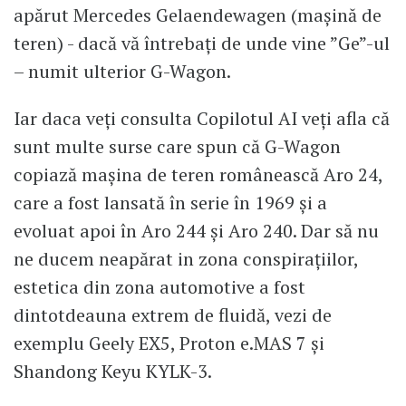
apărut Mercedes Gelaendewagen (mașină de
teren) - dacă vă întrebați de unde vine ”Ge”-ul
– numit ulterior G-Wagon.
Iar daca veți consulta Copilotul AI veți afla că
sunt multe surse care spun că G-Wagon
copiază mașina de teren românească Aro 24,
care a fost lansată în serie în 1969 și a
evoluat apoi în Aro 244 și Aro 240. Dar să nu
ne ducem neapărat in zona conspirațiilor,
estetica din zona automotive a fost
dintotdeauna extrem de fluidă, vezi de
exemplu Geely EX5, Proton e.MAS 7 și
Shandong Keyu KYLK-3.