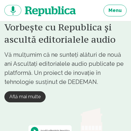
Sari
la
Menu
continut
Vorbește cu Republica și
ascultă editorialele audio
Vă mulțumim că ne sunteți alături de nouă
ani Ascultați editorialele audio publicate pe
platformă. Un proiect de inovație în
tehnologie susținut de DEDEMAN.
Află mai multe