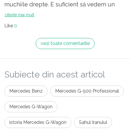
muchiile drepte. E suficient să vedem un
Land Rover din anii 70, ca să descoperim din
citește mai mult
ce găină a ieșit oul Aro.
Like
0
vezi toate comentariile
Subiecte din acest articol
Mercedes Benz
Mercedes G-500 Professional
Mercedes G-Wagon
istoria Mercedes G-Wagon
Sahul Iranului