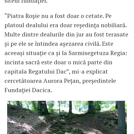
siteul fundaţiei.
“Piatra Roşie nu a fost doar o cetate. Pe
platoul dealului era doar reşedinţa nobiliară.
Multe dintre dealurile din jur au fost terasate
şi pe ele se întindea aşezarea civilă. Este
aceeaşi situaţie ca şi la Sarmisegetuza Regia:
incinta sacră este doar o mică parte din
capitala Regatului Dac”, mi-a explicat
cercetătoarea Aurora Peţan, preşedintele
Fundaţiei Dacica.