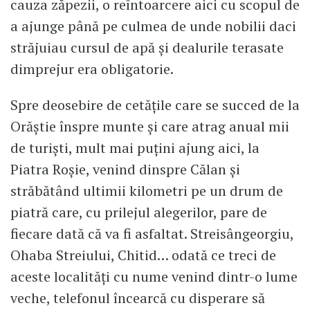
cauza zăpezii, o reîntoarcere aici cu scopul de
a ajunge până pe culmea de unde nobilii daci
străjuiau cursul de apă şi dealurile terasate
dimprejur era obligatorie.
Spre deosebire de cetăţile care se succed de la
Orăştie înspre munte şi care atrag anual mii
de turişti, mult mai puţini ajung aici, la
Piatra Roşie, venind dinspre Călan şi
străbătând ultimii kilometri pe un drum de
piatră care, cu prilejul alegerilor, pare de
fiecare dată că va fi asfaltat. Streisângeorgiu,
Ohaba Streiului, Chitid… odată ce treci de
aceste localităţi cu nume venind dintr-o lume
veche, telefonul încearcă cu disperare să