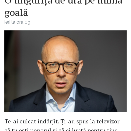
O linguriță de ură pe inima
goală
ieri la ora 09
Te-ai culcat îndârjit. Ți-au spus la televizor
că tu ești poporul și că ei luptă pentru tine.