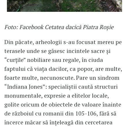
Foto: Facebook Cetatea dacică Piatra Roșie
Din păcate, arheologii s-au focusat mereu pe
terasele unde se găsesc incintele sacre şi
“curţile” nobiliare sau regale, în ciuda
faptului că viaţa dacilor, ca popor, are multe,
foarte multe, necunoscute. Pare un sindrom
“Indiana Jones”: specialiştii caută structuri
monumentale, expresie a elitelor locale,
golite oricum de obiectele de valoare înainte
de războiul cu romanii din 105-106, fără să
încerce măcar să înţeleagă din cercetarea