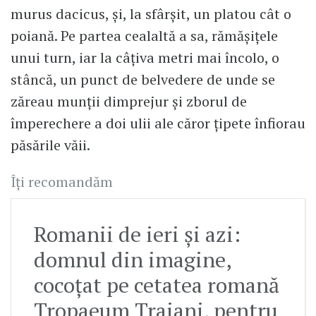
murus dacicus, şi, la sfârşit, un platou cât o
poiană. Pe partea cealaltă a sa, rămăşiţele
unui turn, iar la câţiva metri mai încolo, o
stâncă, un punct de belvedere de unde se
zăreau munţii dimprejur şi zborul de
împerechere a doi ulii ale căror ţipete înfiorau
păsările văii.
Îți recomandăm
Romanii de ieri și azi:
domnul din imagine,
cocoțat pe cetatea romană
Tropaeum Traiani, pentru