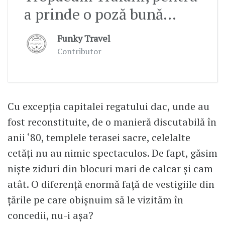
a prinde o poză bună...
Funky Travel
Contributor
Cu excepţia capitalei regatului dac, unde au
fost reconstituite, de o manieră discutabilă în
anii ‘80, templele terasei sacre, celelalte
cetăţi nu au nimic spectaculos. De fapt, găsim
nişte ziduri din blocuri mari de calcar şi cam
atât. O diferenţă enormă faţă de vestigiile din
ţările pe care obişnuim să le vizităm în
concedii, nu-i aşa?