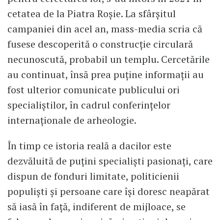
cetatea de la Piatra Roşie. La sfârşitul
campaniei din acel an, mass-media scria că
fusese descoperită o construcţie circulară
necunoscută, probabil un templu. Cercetările
au continuat, însă prea puţine informaţii au
fost ulterior comunicate publicului ori
specialiştilor, în cadrul conferinţelor
internaţionale de arheologie.
În timp ce istoria reală a dacilor este
dezvăluită de puţini specialişti pasionaţi, care
dispun de fonduri limitate, politicienii
populişti şi persoane care îşi doresc neapărat
să iasă în faţă, indiferent de mijloace, se