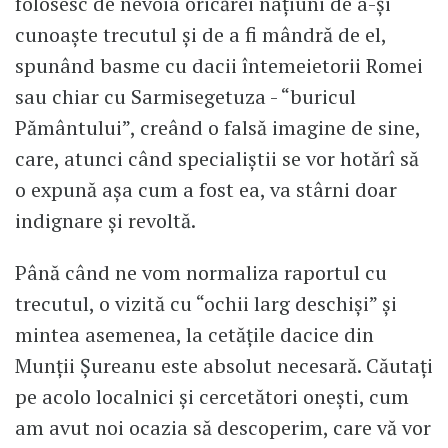
folosesc de nevoia oricărei naţiuni de a-şi
cunoaşte trecutul şi de a fi mândră de el,
spunând basme cu dacii întemeietorii Romei
sau chiar cu Sarmisegetuza - “buricul
Pământului”, creând o falsă imagine de sine,
care, atunci când specialiştii se vor hotărî să
o expună aşa cum a fost ea, va stârni doar
indignare şi revoltă.
Până când ne vom normaliza raportul cu
trecutul, o vizită cu “ochii larg deschişi” şi
mintea asemenea, la cetăţile dacice din
Munţii Şureanu este absolut necesară. Căutaţi
pe acolo localnici şi cercetători oneşti, cum
am avut noi ocazia să descoperim, care vă vor