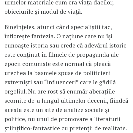
urmelor materiale cum era viaţa dacilor,
obiceiurile şi modul de viaţă.
Bineînţeles, atunci când specialiştii tac,
înfloreşte fantezia. O naţiune care nu îşi
cunoaşte istoria sau crede că adevărul istoric
este conţinut în filmele de propaganda ale
epocii comuniste este normal că pleacă
urechea la basmele spuse de politicieni
extremişti sau “influenceri” care le gâdilă
orgoliul. Nu are rost să enumăr aberaţiile
scornite de-a lungul ultimelor decenii, fiindcă
acesta este un site de analize sociale şi
politice, nu unul de promovare a literaturii
ştiinţifico-fantastice cu pretenţii de realitate.