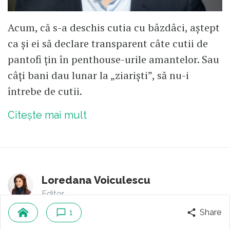
Acum, că s-a deschis cutia cu bâzdâci, aștept
ca și ei să declare transparent câte cutii de
pantofi țin în penthouse-urile amantelor. Sau
câți bani dau lunar la „ziariști”, să nu-i
întrebe de cutii.
Citește mai mult
Loredana Voiculescu
Editor
1
Share
3
comentarii