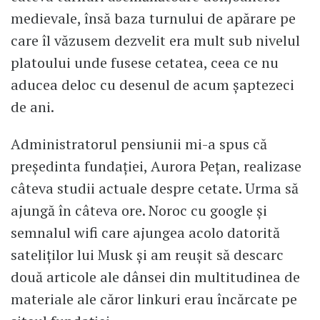
medievale, însă baza turnului de apărare pe
care îl văzusem dezvelit era mult sub nivelul
platoului unde fusese cetatea, ceea ce nu
aducea deloc cu desenul de acum şaptezeci
de ani.
Administratorul pensiunii mi-a spus că
preşedinta fundaţiei, Aurora Peţan, realizase
câteva studii actuale despre cetate. Urma să
ajungă în câteva ore. Noroc cu google şi
semnalul wifi care ajungea acolo datorită
sateliţilor lui Musk şi am reuşit să descarc
două articole ale dânsei din multitudinea de
materiale ale căror linkuri erau încărcate pe