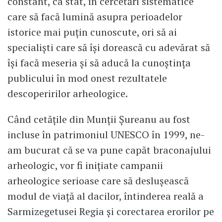
constant, ca stat, în cercetări sistematice
care să facă lumină asupra perioadelor
istorice mai puţin cunoscute, ori să ai
specialişti care să îşi dorească cu adevărat să
îşi facă meseria şi să aducă la cunoştinţa
publicului în mod onest rezultatele
descoperirilor arheologice.
Când cetăţile din Munţii Şureanu au fost
incluse în patrimoniul UNESCO în 1999, ne-
am bucurat că se va pune capăt braconajului
arheologic, vor fi iniţiate campanii
arheologice serioase care să desluşească
modul de viaţă al dacilor, întinderea reală a
Sarmizegetusei Regia şi corectarea erorilor pe