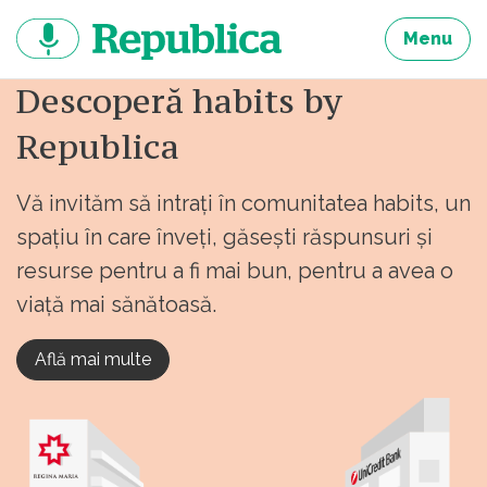
Sari
la
Menu
continut
Descoperă habits by
Republica
Vă invităm să intrați în comunitatea habits, un
spațiu în care înveți, găsești răspunsuri și
resurse pentru a fi mai bun, pentru a avea o
viață mai sănătoasă.
Află mai multe