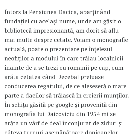
Întors la Pensiunea Dacica, aparţinând
fundaţiei cu acelaşi nume, unde am găsit o
bibliotecă impresionantă, am dorit să aflu
mai multe despre cetate. Voiam o monografie
actuală, poate o prezentare pe înţelesul
neofiţilor a modului în care trăiau localnicii
înainte de a se trezi cu romanii pe cap, cum
arăta cetatea când Decebal preluase
conducerea regatului, de ce aleseseră o mare
parte a dacilor să trăiască în creierii munţilor.
În schiţa găsită pe google şi provenită din
monografia lui Daicoviciu din 1954 mi se
arăta un vârf de deal înconjurat de ziduri şi
câteva turnuri asemănătoare donjoanelor