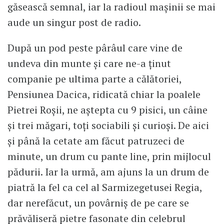
găsească semnal, iar la radioul maşinii se mai
aude un singur post de radio.
După un pod peste pârâul care vine de
undeva din munte şi care ne-a ţinut
companie pe ultima parte a călătoriei,
Pensiunea Dacica, ridicată chiar la poalele
Pietrei Roşii, ne aştepta cu 9 pisici, un câine
şi trei măgari, toţi sociabili şi curioşi. De aici
şi până la cetate am făcut patruzeci de
minute, un drum cu pante line, prin mijlocul
pădurii. Iar la urmă, am ajuns la un drum de
piatră la fel ca cel al Sarmizegetusei Regia,
dar nerefăcut, un povârniş de pe care se
prăvăliseră pietre fasonate din celebrul