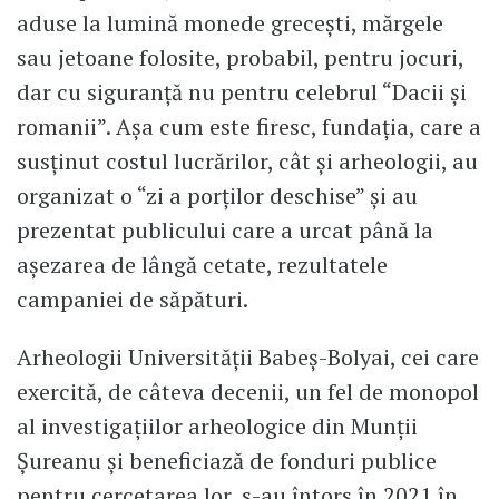
aduse la lumină monede greceşti, mărgele
sau jetoane folosite, probabil, pentru jocuri,
dar cu siguranţă nu pentru celebrul “Dacii şi
romanii”. Aşa cum este firesc, fundaţia, care a
susţinut costul lucrărilor, cât şi arheologii, au
organizat o “zi a porţilor deschise” şi au
prezentat publicului care a urcat până la
aşezarea de lângă cetate, rezultatele
campaniei de săpături.
Arheologii Universităţii Babeş-Bolyai, cei care
exercită, de câteva decenii, un fel de monopol
al investigaţiilor arheologice din Munţii
Şureanu şi beneficiază de fonduri publice
pentru cercetarea lor, s-au întors în 2021 în