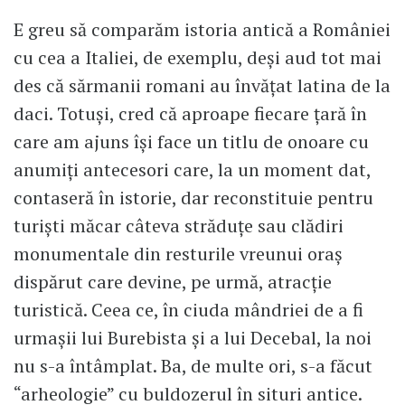
E greu să comparăm istoria antică a României
cu cea a Italiei, de exemplu, deşi aud tot mai
des că sărmanii romani au învăţat latina de la
daci. Totuşi, cred că aproape fiecare ţară în
care am ajuns îşi face un titlu de onoare cu
anumiţi antecesori care, la un moment dat,
contaseră în istorie, dar reconstituie pentru
turişti măcar câteva străduţe sau clădiri
monumentale din resturile vreunui oraş
dispărut care devine, pe urmă, atracţie
turistică. Ceea ce, în ciuda mândriei de a fi
urmaşii lui Burebista şi a lui Decebal, la noi
nu s-a întâmplat. Ba, de multe ori, s-a făcut
“arheologie” cu buldozerul în situri antice.