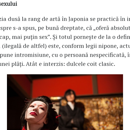
sexului
zia dusă la rang de artă în Japonia se practică în 
espre s-a spus, pe bună dreptate, că „oferă absolut
cap, mai puţin sex”. Şi totul porneşte de la o defini
 (ilegală de altfel) este, conform legii nipone, act
pune intromisiune, cu o persoană nespecificată, î
ei plăţi. Atât e interzis: dulcele coit clasic.