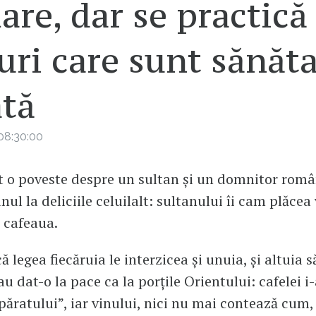
iare, dar se practică
uri care sunt sănăt
ată
08:30:00
 o poveste despre un sultan și un domnitor româ
ul la deliciile celuilalt: sultanului îi cam plăcea 
 cafeaua.
ă legea fiecăruia le interzicea și unuia, și altuia s
u dat-o la pace ca la porțile Orientului: cafelei i-
păratului”, iar vinului, nici nu mai contează cum,