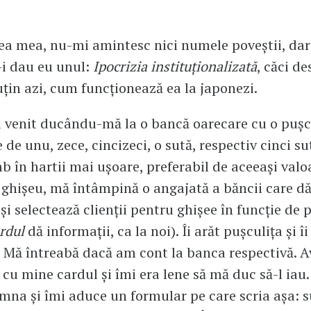
ea mea, nu-mi amintesc nici numele poveștii, dar 
-i dau eu unul:
Ipocrizia instituționalizată
, căci de
uțin azi, cum funcționează ea la japonezi.
 venit ducându-mă la o bancă oarecare cu o pușc
de unu, zece, cincizeci, o sută, respectiv cinci su
mb în hartii mai ușoare, preferabil de aceeași valo
 ghișeu, mă întâmpină o angajată a băncii care d
 și selectează clienții pentru ghișee în funcție de
rdul
dă informații, ca la noi). Îi arăt pușculița și î
. Mă întreabă dacă am cont la banca respectivă. 
cu mine cardul și îmi era lene să mă duc să-l iau.
na și îmi aduce un formular pe care scria așa: 