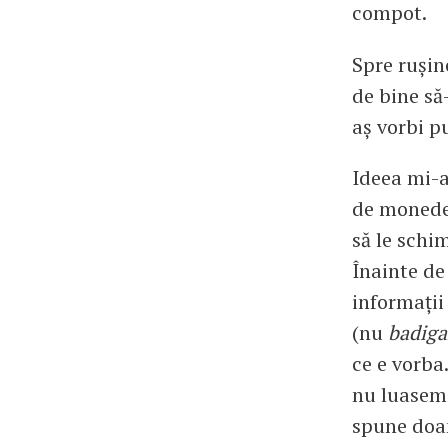
compot.
Spre rușin
de bine să
aș vorbi p
Ideea mi-a
de monede 
să le schi
Înainte de
informații
(nu
badiga
ce e vorba
nu luasem 
spune doam