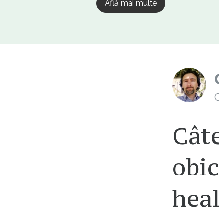
Află mai multe
C
Câte
obic
heal