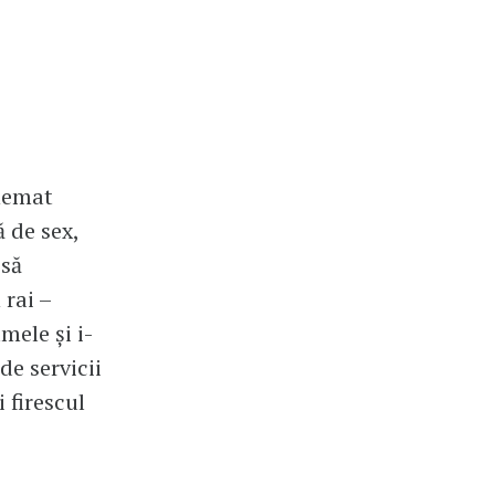
chemat
ă de sex,
 să
 rai –
mele şi i-
de servicii
 firescul