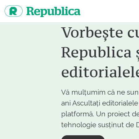
Sari
la
continut
Vorbește c
Republica ș
editorialel
Vă mulțumim că ne sunte
ani Ascultați editorialel
platformă. Un proiect de
tehnologie susținut d