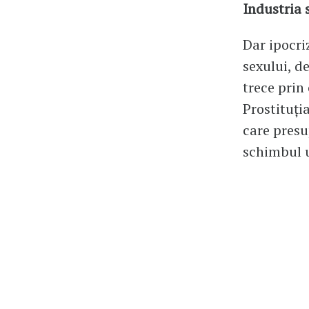
Industria 
Dar ipocri
sexului, d
trece prin 
Prostituţia
care presu
schimbul un