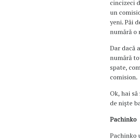
cincizeci 
un comisio
yeni. Păi 
numără o m
Dar dacă a
numără tot
spate, com
comision.
Ok, hai să 
de niște b
Pachinko
Pachinko u