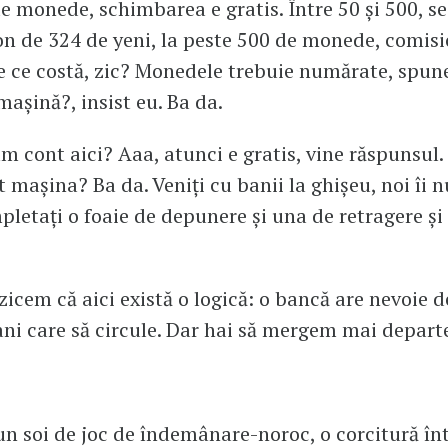
de monede, schimbarea e gratis. Între 50 și 500, s
n de 324 de yeni, la peste 500 de monede, comisi
de ce costă, zic? Monedele trebuie numărate, spune
așină?, insist eu. Ba da.
m cont aici? Aaa, atunci e gratis, vine răspunsul.
 mașina? Ba da. Veniți cu banii la ghișeu, noi îi
pletați o foaie de depunere și una de retragere și 
zicem că aici există o logică: o bancă are nevoie de
ani care să circule. Dar hai să mergem mai depart
n soi de joc de îndemânare-noroc, o corcitură înt