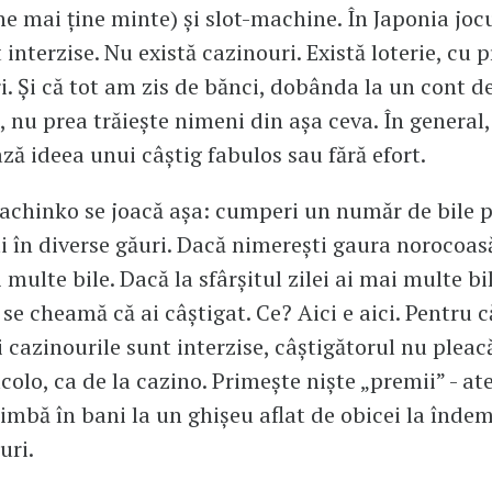
ne mai ține minte) și slot-machine. În Japonia jocu
interzise. Nu există cazinouri. Există loterie, cu 
i. Și că tot am zis de bănci, dobânda la un cont 
, nu prea trăiește nimeni din așa ceva. În general
ză ideea unui câștig fabulos sau fără efort.
pachinko se joacă așa: cumperi un număr de bile p
i în diverse găuri. Dacă nimerești gaura norocoasă
multe bile. Dacă la sfârșitul zilei ai mai multe bi
se cheamă că ai câștigat. Ce? Aici e aici. Pentru c
i cazinourile sunt interzise, câștigătorul nu pleac
colo, ca de la cazino. Primește niște „premii” - ate
himbă în bani la un ghișeu aflat de obicei la înde
uri.