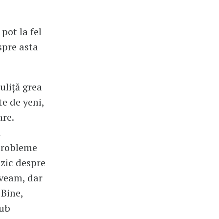
pot la fel
spre asta
uliță grea
te de yeni,
are.
ă
 probleme
i zic despre
Aveam, dar
 Bine,
sub