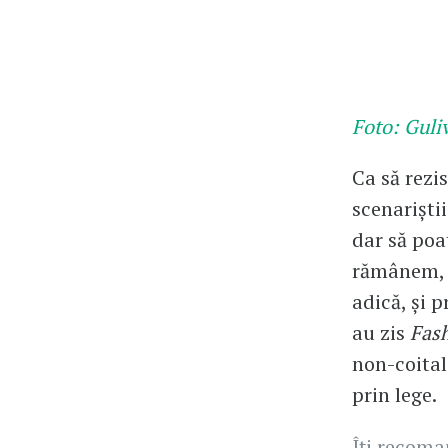
Foto: Guli
Ca să rezi
scenariştii
dar să poat
rămânem, v
adică, şi p
au zis
Fas
non-coital
prin lege.
Îți recom