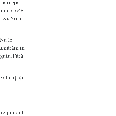
e percepe
onul e 648
 ea. Nu le
 Nu le
 numărăm în
gata. Fără
 clienți și
e.
re pinball