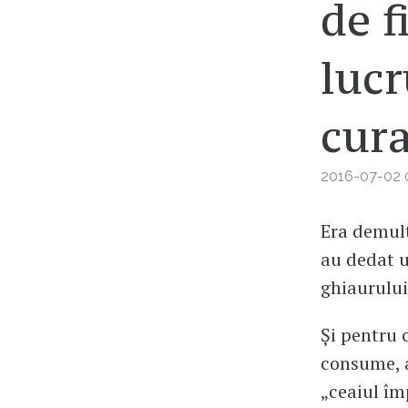
de f
lucr
cur
2016-07-02 
Era demult
au dedat un
ghiaurului
Și pentru c
consume, a
„ceaiul îm