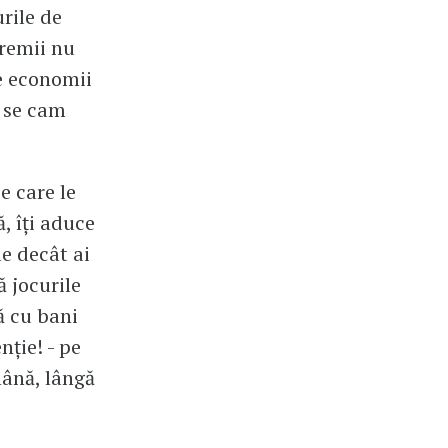
rile de
premii nu
de economii
, se cam
e care le
, îți aduce
le decât ai
ă jocurile
ă cu bani
nție! - pe
mână, lângă