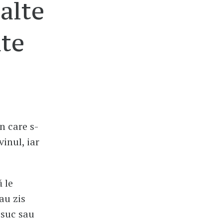
 alte
ate
n care s-
vinul, iar
ă le
au zis
 suc sau