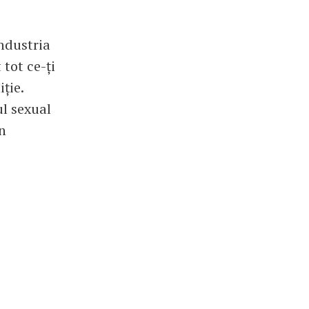
industria
 tot ce-ţi
ţie.
ul sexual
n