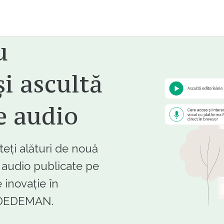
u
i ascultă
e audio
ți alături de nouă
e audio publicate pe
 inovație în
e DEDEMAN.