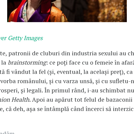
ver Getty Images
ste, patronii de cluburi din industria sexului au 
 la
brainstorming
: ce poţi face cu o femeie în afar
ă fi vândut la fel (şi, eventual, la acelaşi preţ), ca
orba românului, şi cu varza unsă, şi cu sufletu-n
rosperi, şi legali. În primul rând, i-au schimbat nu
hion Health
. Apoi au apărut tot felul de bazaconii 
e, că deh, aşa se întâmplă când încerci să interzici
andăm