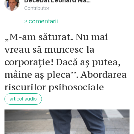
Decebal Leonard Marin
Contributor
2
comentarii
„M-am săturat. Nu mai
vreau să muncesc la
corporație! Dacă aș putea,
mâine aș pleca’’. Abordarea
riscurilor psihosociale
articol audio