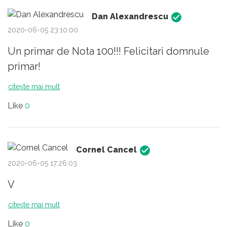
dispozitivele......fac tehnologia
Dan Alexandrescu
accesibila pentru toata familia,fiind
2020-06-05 23:10:00
ideale pentru....adolescenti "(?!)
Un primar de Nota 100!!! Felicitari domnule
primar!
citește mai mult
Like
0
Cornel Cancel
2020-06-05 17:26:03
V
citește mai mult
Like
0