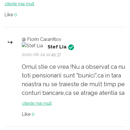
citește mai mult
Like
0
@ Florin Caranfilov
Stef Lia
2020-06-24 12:49:37
Omul stie ce vrea !Nu a observat ca nu
toti pensionarii sunt "bunici",ca in tara
noastra nu se traieste de mult timp pe
conturi bancare,ca se atrage atentia sa
nu te lasi urmarit de la banca de cei
citește mai mult
nevazuti de politie,etc..Suna ca
Like
0
inteligenta reclama'cu o camera
excelenta,o baterie puternica