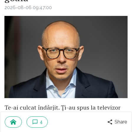
2026-08-06 09:47:00
Te-ai culcat îndârjit. Ți-au spus la televizor
că tu ești poporul și că ei luptă pentru tine.
4
Share
Cu o condiție: să-i urăști pe cei pe care-i