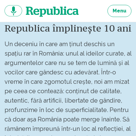
Sari
la
Menu
continut
Republica împlinește 10 ani
Un deceniu în care am ținut deschis un
spațiu rar în România: unul al ideilor curate, al
argumentelor care nu se tem de lumină și al
vocilor care gândesc cu adevărat. Într-o
vreme în care zgomotul crește, noi am mizat
pe ceea ce contează: conținut de calitate,
autentic, fără artificii, libertate de gândire,
profunzime în loc de superficialitate. Pentru
că doar așa România poate merge înainte. Să
rămânem împreună într-un loc al reflecției, al