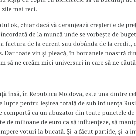
zile mai reci.
otul ok, chiar dacă vă deranjează creșterile de preț
încordată de la muncă unde se vorbește de bugete
 la factura de la curent sau dobânda de la credit, 
. Dar toate vin și pleacă, în borcanele noastră din
m să ne creăm mici universuri în care să ne căută
iță însă, în Republica Moldova, este una dintre ce
 lupte pentru ieșirea totală de sub influența Rusi
 comportă ca un abuzator din toate punctele de 
ute de milioane de euro ca să influențeze, să mani
umpere voturi la bucată. Și-a făcut partide, și-a i