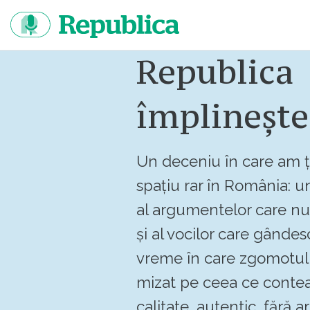
Sari
la
continut
Republica
împlinește
Un deceniu în care am ț
spațiu rar în România: un
al argumentelor care n
și al vocilor care gândes
vreme în care zgomotul 
mizat pe ceea ce contea
calitate, autentic, fără art