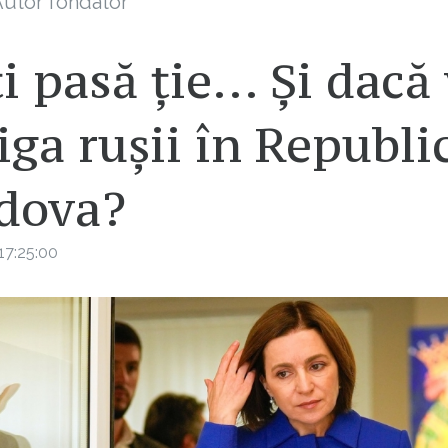
utor fondator
i pasă ție… Și dacă
iga rușii în Republi
dova?
17:25:00