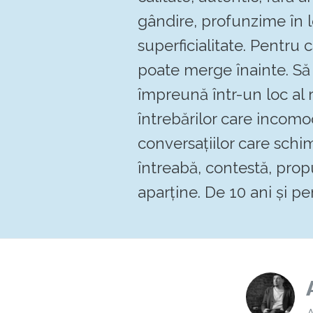
gândire, profunzime în 
superficialitate. Pentru
poate merge înainte. 
împreună într-un loc al re
întrebărilor care incomo
conversațiilor care schi
întreabă, contestă, pro
aparține. De 10 ani și pen