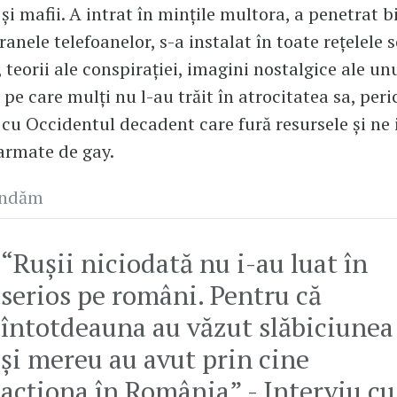
 și mafii. A intrat în mințile multora, a penetrat bi
anele telefoanelor, s-a instalat în toate rețelele 
 teorii ale conspirației, imagini nostalgice ale un
e care mulți nu l-au trăit în atrocitatea sa, peri
cu Occidentul decadent care fură resursele și ne
 armate de gay.
andăm
“Rușii niciodată nu i-au luat în
serios pe români. Pentru că
întotdeauna au văzut slăbiciunea
și mereu au avut prin cine
acționa în România” - Interviu cu