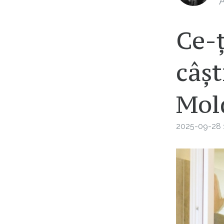
A
Ce-ț
câșt
Mol
2025-09-28 