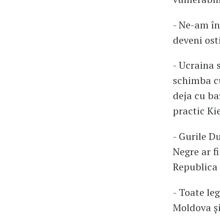
- Ne-am înv
deveni ost
- Ucraina 
schimba cu 
deja cu baz
practic Ki
- Gurile D
Negre ar f
Republica 
- Toate le
Moldova și