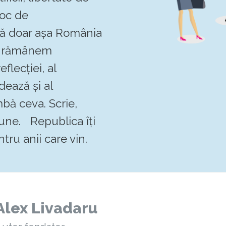
loc de
 că doar așa România
Să rămânem
flecției, al
dează și al
mbă ceva. Scrie,
pune. Republica îți
tru anii care vin.
Alex Livadaru