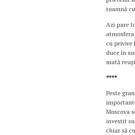
toamnă cu 
Azi pare t
atmosfera 
cu privire
duce în sus
mată reuși
****
Peste gran
importante
Moscova se
investit s
chiar să c