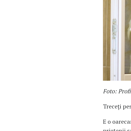
Foto: Prof
Treceți pes
E o oareca
prietenii s