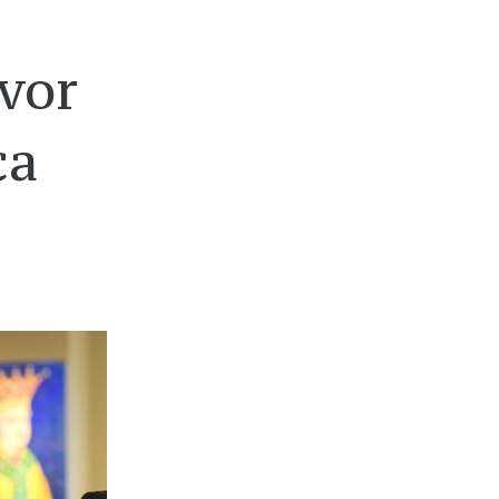
 vor
ca