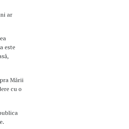
eni ar
tea
ia este
asă,
upra Mării
dere cu o
epublica
e.