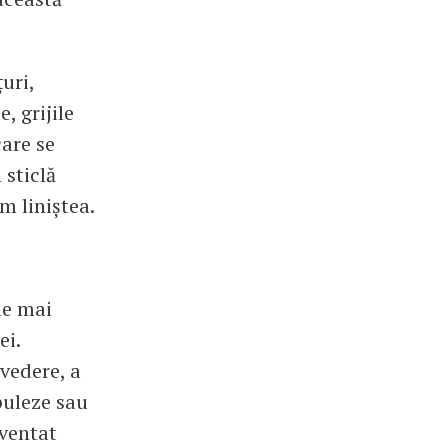
uri,
, grijile
care se
 sticlă
m liniștea.
le mai
ei.
vedere, a
puleze sau
nventat