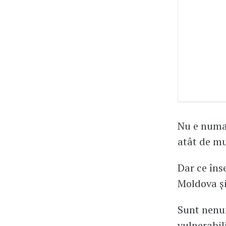
Nu e numai
atât de mu
Dar ce îns
Moldova și
Sunt nenum
vulnerabil