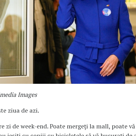
imedia Images
te ziua de azi.
re zi de week-end. Poate mergeți la mall, poate vă
au ieșiți cu copiii cu bicicletele să vă bucurați de