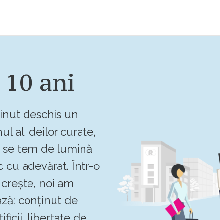
 10 ani
inut deschis un
ul al ideilor curate,
u se tem de lumină
c cu adevărat. Într-o
crește, noi am
ză: conținut de
ificii, libertate de