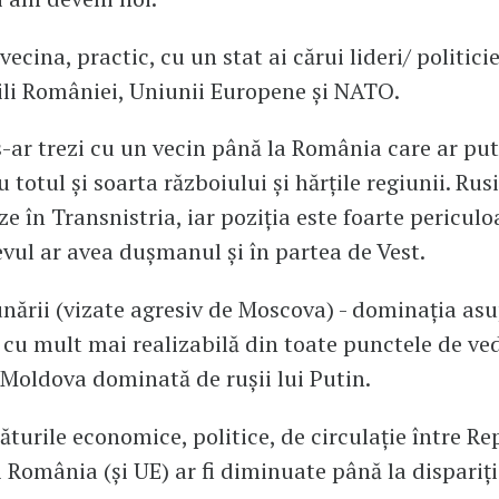
ecina, practic, cu un stat ai cărui lideri/ politici
ili României, Uniunii Europene și NATO.
s-ar trezi cu un vecin până la România care ar pu
totul și soarta războiului și hărțile regiunii. Rus
e în Transnistria, iar poziția este foarte periculo
evul ar avea dușmanul și în partea de Vest.
unării (vizate agresiv de Moscova) - dominația as
i cu mult mai realizabilă din toate punctele de ve
Moldova dominată de rușii lui Putin.
găturile economice, politice, de circulație între R
 România (și UE) ar fi diminuate până la dispariți