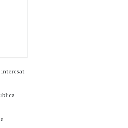
 interesat
ublica
de