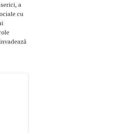
serici, a
sociale cu
ui
cole
 invadează