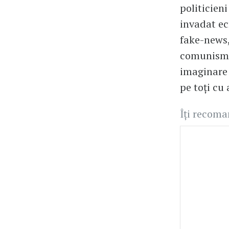
politicieni
invadat ecr
fake-news,
comunism p
imaginare 
pe toți cu
Îți recom