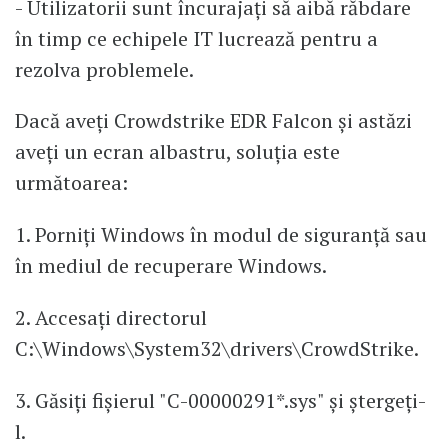
- Utilizatorii sunt încurajați să aibă răbdare
în timp ce echipele IT lucrează pentru a
rezolva problemele.
Dacă aveți Crowdstrike EDR Falcon și astăzi
aveți un ecran albastru, soluția este
următoarea:
1. Porniți Windows în modul de siguranță sau
în mediul de recuperare Windows.
2. Accesați directorul
C:\Windows\System32\drivers\CrowdStrike.
3. Găsiți fișierul "C-00000291*.sys" și ștergeți-
l.