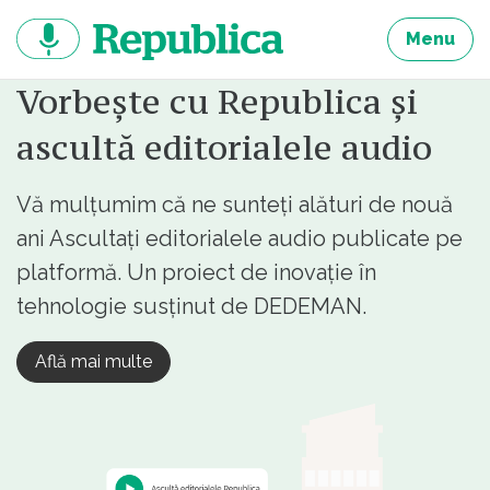
Sari
la
Menu
continut
Vorbește cu Republica și
ascultă editorialele audio
Vă mulțumim că ne sunteți alături de nouă
ani Ascultați editorialele audio publicate pe
platformă. Un proiect de inovație în
tehnologie susținut de DEDEMAN.
Află mai multe