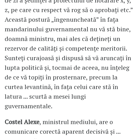
de zi a ședinței a proiectului de hotărâre x, y,
z, pe care cu respect vă rog să o aprobați etc.”
Această postură „îngenuncheată” în fața
mandarinului guvernamental nu vă stă bine,
doamnă ministru, mai ales că dețineți un
rezervor de calități și competențe meritorii.
Sunteți curajoasă și dispusă să vă aruncați în
lupta politică și, tocmai de aceea, nu înțeleg
de ce vă topiți în prosternare, precum la
curtea levantină, în fața celui care stă în
latura ... scurtă a mesei lungi
guvernamentale.
Costel Alexe
, ministrul mediului, are o
comunicare corectă aparent decisivă și ...