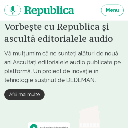
Sari
la
Menu
continut
Vorbește cu Republica și
ascultă editorialele audio
Vă mulțumim că ne sunteți alături de nouă
ani Ascultați editorialele audio publicate pe
platformă. Un proiect de inovație în
tehnologie susținut de DEDEMAN.
Află mai multe