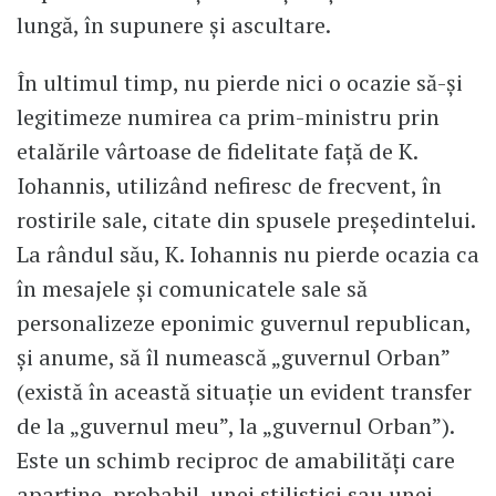
lungă, în supunere și ascultare.
În ultimul timp, nu pierde nici o ocazie să-și
legitimeze numirea ca prim-ministru prin
etalările vârtoase de fidelitate față de K.
Iohannis, utilizând nefiresc de frecvent, în
rostirile sale, citate din spusele președintelui.
La rândul său, K. Iohannis nu pierde ocazia ca
în mesajele și comunicatele sale să
personalizeze eponimic guvernul republican,
și anume, să îl numească „guvernul Orban”
(există în această situație un evident transfer
de la „guvernul meu”, la „guvernul Orban”).
Este un schimb reciproc de amabilități care
aparține, probabil, unei stilistici sau unei