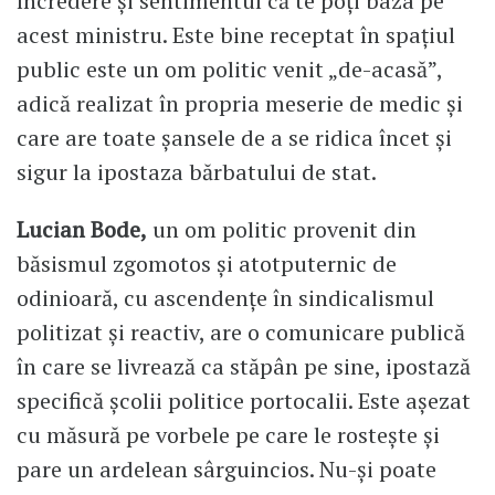
încredere și sentimentul că te poți baza pe
acest ministru. Este bine receptat în spațiul
public este un om politic venit „de-acasă”,
adică realizat în propria meserie de medic și
care are toate șansele de a se ridica încet și
sigur la ipostaza bărbatului de stat.
Lucian Bode,
un om politic provenit din
băsismul zgomotos și atotputernic de
odinioară, cu ascendențe în sindicalismul
politizat și reactiv, are o comunicare publică
în care se livrează ca stăpân pe sine, ipostază
specifică școlii politice portocalii. Este așezat
cu măsură pe vorbele pe care le rostește și
pare un ardelean sârguincios. Nu-și poate