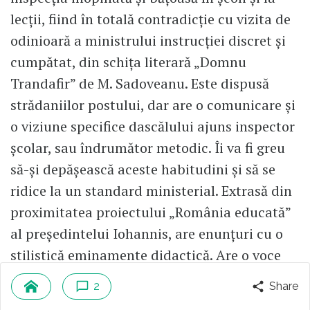
lecții, fiind în totală contradicție cu vizita de
odinioară a ministrului instrucției discret și
cumpătat, din schița literară „Domnu
Trandafir” de M. Sadoveanu. Este dispusă
strădaniilor postului, dar are o comunicare și
o viziune specifice dascălului ajuns inspector
școlar, sau îndrumător metodic. Îi va fi greu
să-și depășească aceste habitudini și să se
ridice la un standard ministerial. Extrasă din
proximitatea proiectului „România educată”
al președintelui Iohannis, are enunțuri cu o
stilistică eminamente didactică. Are o voce
înaltă, pe alocuri involuntar răstită, specifică
2
Share
profesoarei de la catedră care vorbește cu