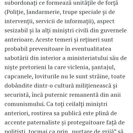
subordonați ce formează unitățile de forță
(Poliție, Jandarmerie, trupe speciale și de
intervenții, servicii de informații), aspect
sesizabil și la alți miniștri civili din guvernele
anterioare. Aceste temeri și rețineri sunt
probabil prevenitoare în eventualitatea
sabotării din interior a ministeriatului său de
niște pretorieni la care viclenia, șantajul,
capcanele, loviturile nu le sunt străine, toate
dobândite dintr-o cultură milițienească și
securistă, încă puternic remanentă din anii
comunismului. Ca toți ceilalți miniștri
anteriori, rostirea sa publică este plină de
accente paternaliste și proteguitoare față de
polițiști, tocmai ca prin „purtare de grijă” să