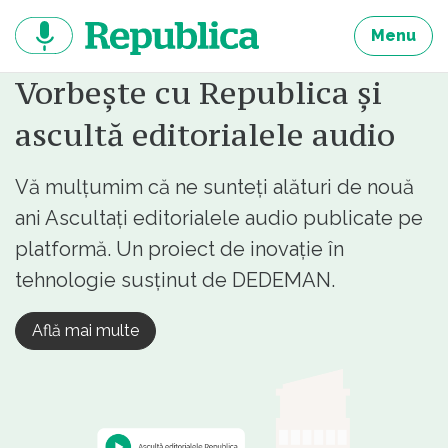
Sari
la
Menu
continut
Vorbește cu Republica și
ascultă editorialele audio
Vă mulțumim că ne sunteți alături de nouă
ani Ascultați editorialele audio publicate pe
platformă. Un proiect de inovație în
tehnologie susținut de DEDEMAN.
Află mai multe