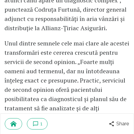
atunci când apare un diagnostic complex",
punctează Codruța Furtună, director general
adjunct cu responsabilități în aria vânzări și
distribuție la Allianz-Țiriac Asigurări.
Unul dintre semnele cele mai clare ale acestei
transformări este cererea crescută pentru
servicii de second opinion. „Foarte mulți
oameni aud termenul, dar nu întotdeauna
înțeleg exact ce presupune. Practic, serviciul
de second opinion oferă pacientului
posibilitatea ca diagnosticul și planul său de
tratament să fie analizate și de alți
specialiști, de regulă medici sau centre
1
Share
medicale de referință internațională, cu