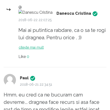
@
Danescu Cristina
2018-06-22 22:07:25
Mai ai putintica rabdare, ca o sa te rogi
lui dragnea. Pentru orice . :))
citește mai mult
Like
0
Paul
2018-06-21 22:34:51
Hmm, eu cred ca ne bucuram cam
devreme... dragnea face recurs si asa face
rost de timp sa modifice legile astfel incat