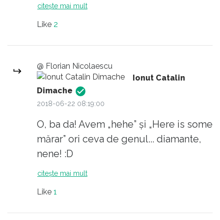
citirea stâlcită a textelor scrise de alții.
citește mai mult
Inepția cu condamnarea politică a lui
Like
2
Dragnea i-a fost scrisă de vreun
comunicator de-al partidului, care a
primit ordin să o transmită și altor
@ Florian Nicolaescu
slugi (Ciordache, Carmen Dan, etc)
Ionut Catalin
spre a fi lansată în spațiul public.
Dimache
2018-06-22 08:19:00
O, ba da! Avem „hehe” și „Here is some
mărar” ori ceva de genul... diamante,
nene! :D
citește mai mult
Like
1