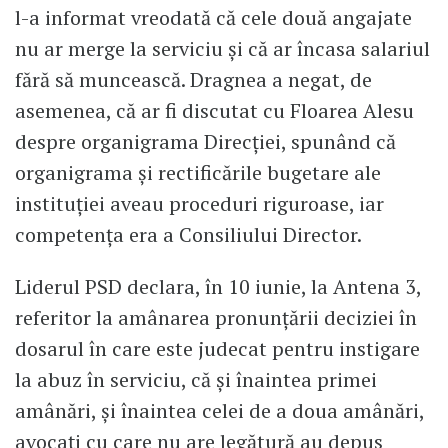
l-a informat vreodată că cele două angajate
nu ar merge la serviciu şi că ar încasa salariul
fără să muncească. Dragnea a negat, de
asemenea, că ar fi discutat cu Floarea Alesu
despre organigrama Direcției, spunând că
organigrama şi rectificările bugetare ale
instituţiei aveau proceduri riguroase, iar
competenţa era a Consiliului Director.
Liderul PSD declara, în 10 iunie, la Antena 3,
referitor la amânarea pronunţării deciziei în
dosarul în care este judecat pentru instigare
la abuz în serviciu, că şi înaintea primei
amânări, şi înaintea celei de a doua amânări,
avocaţi cu care nu are legătură au depus