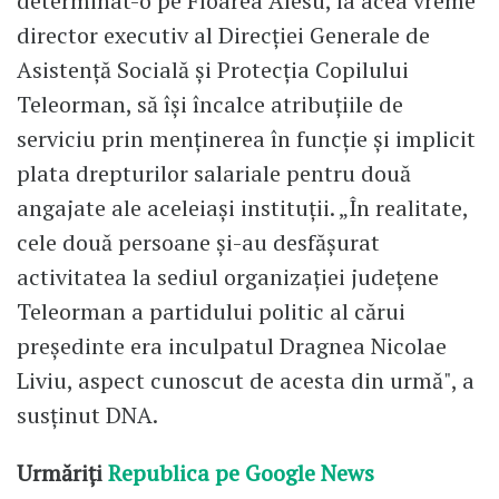
determinat-o pe Floarea Alesu, la acea vreme
director executiv al Direcţiei Generale de
Asistenţă Socială şi Protecţia Copilului
Teleorman, să îşi încalce atribuţiile de
serviciu prin menţinerea în funcţie şi implicit
plata drepturilor salariale pentru două
angajate ale aceleiaşi instituţii. „În realitate,
cele două persoane şi-au desfăşurat
activitatea la sediul organizaţiei judeţene
Teleorman a partidului politic al cărui
preşedinte era inculpatul Dragnea Nicolae
Liviu, aspect cunoscut de acesta din urmă", a
susţinut DNA.
Urmăriți
Republica pe Google News