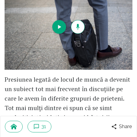
Presiunea legată de locul de muncă a devenit
un subiect tot mai frecvent în discuțiile pe
care le avem în diferite grupuri de prieteni.
Tot mai mulți dintre ei spun că se simt
copleșiți, intimidați și supuși hărțuirii
psihologice la locul de muncă, și asta
31
Share
indiferent de Indiferent de vârstă sau de