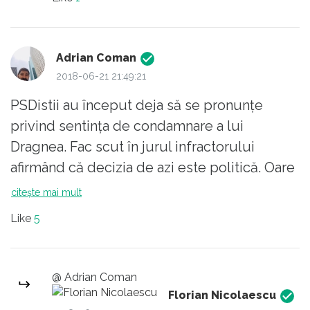
să-i prostim pe ăștia!”. Căci șansele ca
țara să doarmă ar fi fost infinit mai mari
dacă Dragnea ar fost un obscur
Adrian Coman
funcționar al statului român (fie el și
2018-06-21 21:49:21
șef al CJ Teleorman).
PSDistii au început deja să se pronunțe
Vivat Dragnea! Să trăiască!
privind sentința de condamnare a lui
Că-i capul la țara noastră!
Dragnea. Fac scut în jurul infractorului
afirmând că decizia de azi este politică. Oare
decizia de achitare a lui Tăriceanu, dată de
citește mai mult
aceiași judecători, nu a mai fost o decizie
Like
5
politică?
Dăncilă, un premier semi-analfabet, anunță
@ Adrian Coman
printr-un comunicat oficial al Guvernului
Florian Nicolaescu