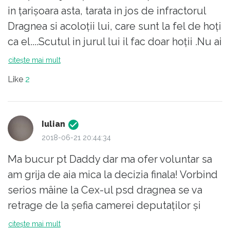
in țarișoara asta, tarata in jos de infractorul
Dragnea si acoloții lui, care sunt la fel de hoți
ca el....Scutul in jurul lui il fac doar hoții .Nu ai
cum sa susți un asemenea om(HOȚ) decat
citește mai mult
daca esti la fel.
Like
2
Se vede de la o poșta distanta cum il apara
pe infractor.Îi este frica pe holurile
parlamentului ...a pus cefele alea late, care
Iulian
nu știu ce cauta prin parlament, sa iasa
2018-06-21 20:44:34
inainte si el dupa ei.Un lacheu ordinar a ajuns
Ma bucur pt Daddy dar ma ofer voluntar sa
sa conduca țara.
am grija de aia mica la decizia finala! Vorbind
serios mâine la Cex-ul psd dragnea se va
retrage de la șefia camerei deputaților și
pune un ciumafai de-al lui în loc, rămâne la
citește mai mult