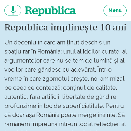
Sari
la
Menu
continut
Republica împlinește 10 ani
Un deceniu în care am ținut deschis un
spațiu rar în România: unul al ideilor curate, al
argumentelor care nu se tem de lumină și al
vocilor care gândesc cu adevărat. Într-o
vreme în care zgomotul crește, noi am mizat
pe ceea ce contează: conținut de calitate,
autentic, fără artificii, libertate de gândire,
profunzime în loc de superficialitate. Pentru
că doar așa România poate merge înainte. Să
rămânem împreună într-un loc al reflecției, al