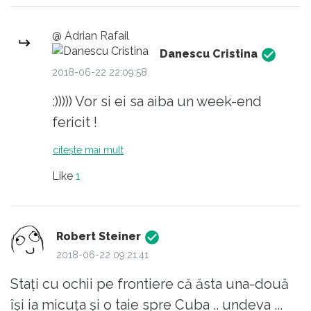
@ Adrian Rafail
Danescu Cristina
2018-06-22 22:09:58
:))))) Vor si ei sa aiba un week-end
fericit !
citește mai mult
Like
1
Robert Steiner
2018-06-22 09:21:41
Stați cu ochii pe frontiere că ăsta una-două
își ia micuța și o taie spre Cuba .. undeva ...