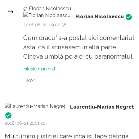
@ Florian Nicolaescu
Florian Nicolaescu
2018-06-22 09:00:58
Cum dracu' s-a postat aici comentariul
ăsta, că îl scrisesem în altă parte.
Cineva umblă pe aici cu paranormalul.
citește mai mult
Like
1
Laurentiu-Marian Negreţ
2018-06-21 21:01:21
Mulțumim justiției care inca iși face datoria