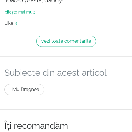
Joac-o p-asta, daddy!
infractorul dragnea este doar o mica
flatulenta a istoriei. Aerisim putin si
citește mai mult
trece. Noi trebuie sa stergem marele
Like
3
rahat aldepesedist, doar asa ne
izbavim.
vezi toate comentariile
Subiecte din acest articol
Liviu Dragnea
Îți recomandăm