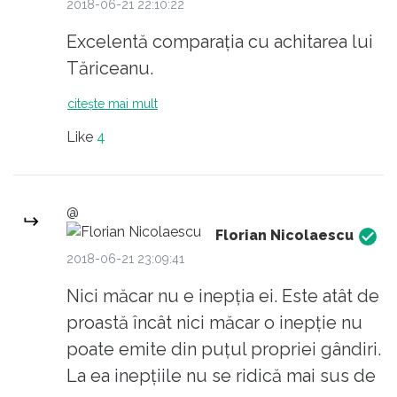
României că cei care susțin că Dragnea
2018-06-21 22:10:22
trebuie să-și dea demisia încalcă Constituția.
Excelentă comparația cu achitarea lui
E noaptea minții. Coșmarul democrației.
Tăriceanu.
citește mai mult
Like
4
@
Florian Nicolaescu
2018-06-21 23:09:41
Nici măcar nu e inepția ei. Este atât de
proastă încât nici măcar o inepție nu
poate emite din puțul propriei gândiri.
La ea inepțiile nu se ridică mai sus de