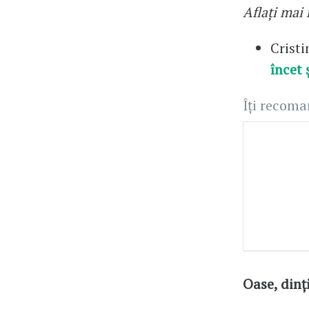
Aflați mai
Cristi
încet 
Îți recom
Oase, dinți