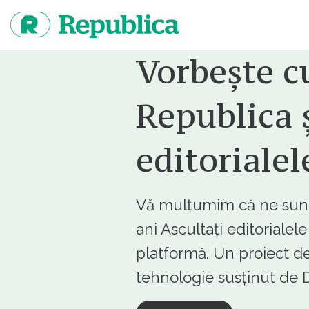
Sari
la
continut
Vorbește c
Republica ș
editorialel
Vă mulțumim că ne sunte
ani Ascultați editorialel
platformă. Un proiect de
tehnologie susținut d