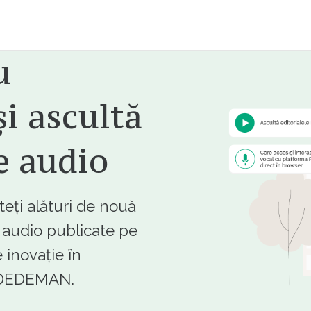
u
i ascultă
e audio
ți alături de nouă
e audio publicate pe
 inovație în
e DEDEMAN.