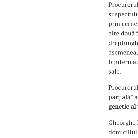
Procurorul
suspectulu
prin cerner
alte două 
dreptunghi
asemenea, 
bijuterii 
sale.
Procurorul
parțială” a
genetic al 
Gheorghe D
domiciliul 