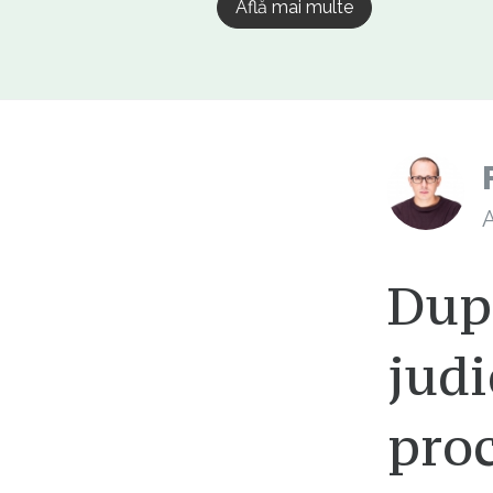
Află mai multe
A
Dup
judi
pro