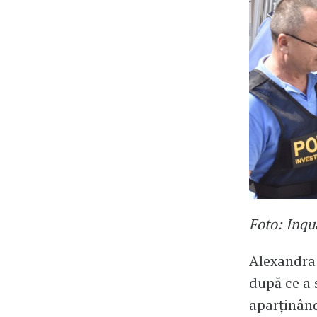
Foto: Inq
Alexandra 
după ce a 
aparținând