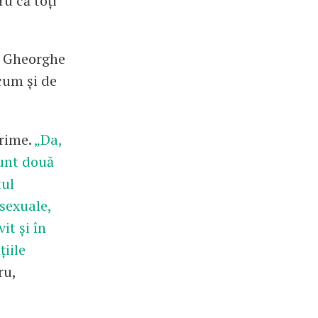
ru că toți
ui Gheorghe
cum și de
crime.
„Da,
unt două
tul
 sexuale,
it și în
țiile
ru,