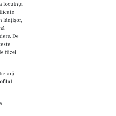
a locuința
ificate
 lănțișor,
mă
dere. De
ceste
e fiicei
iciară
ofilul
a