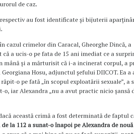
urorul de caz.
respectiv au fost identificate și bijuterii aparțin
.
în cazul crimelor din Caracal, Gheorghe Dincă, a
 că a ucis-o pe fata de 15 ani imediat ce a surpri
în mână și a mărturisit că i-a incinerat corpul, a p
 Georgiana Hosu, adjunctul șefului DIICOT. Ea a
răpit-o pe fată „în scopul exploatării sexuale”, a 
at-o, iar Alexandra „nu a avut practic nicio șansă 
dacă această crimă a fost determinată de faptul c
 de la 112 a sunat-o înapoi pe Alexandra de nouă 