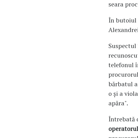
seara proc
În butoiul 
Alexandrei
Suspectul 
recunoscut
telefonul 
procurorul
bărbatul a 
o și a viol
apăra".
Întrebată 
operatorul