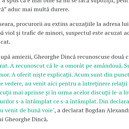
 a spus că e mai bine să nu se facă supoziții, pent
că” aduc mai multă durere.
eara, procurorii au extins acuzațiile la adresa l
ă viol și trafic de minori, suspectul este acuzat a
icat.
după amiezii, Gheorghe Dincă recunoscuse două 
rat. A recunoscut că le-a omorât pe amândouă. S
mor. A oferit niște explicații. Acum sunt din punc
 vedere, au venit aici pentru a întreținere relații
cuții mai aprinse și în urma acelor discuții le-a lov
urilor s-a întâmplat ce s-a întâmplat. Din declara
u venit de bună voie"
, a declarat Bogdan Alexand
ui Gheorghe Dincă.