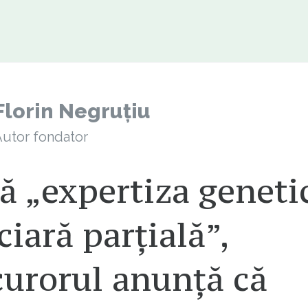
Florin Negruțiu
utor fondator
ă „expertiza geneti
ciară parțială”,
curorul anunță că