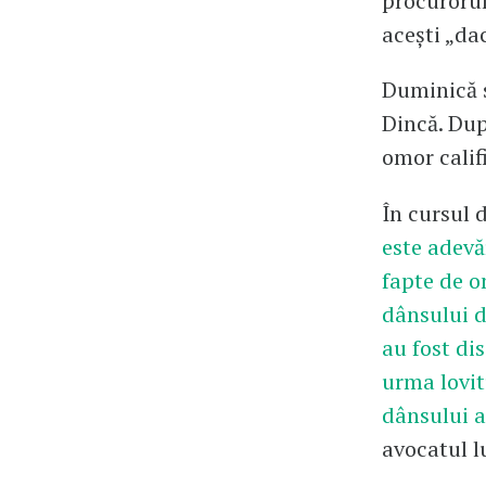
procurorul
acești „da
Duminică s
Dincă. Dup
omor calif
În cursul 
este adevă
fapte de o
dânsului de
au fost dis
urma lovit
dânsului a
avocatul l