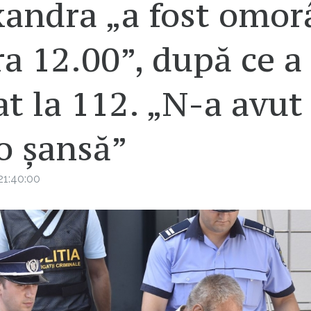
xandra „a fost omor
ra 12.00”, după ce a
t la 112. „N-a avut
o șansă”
21:40:00