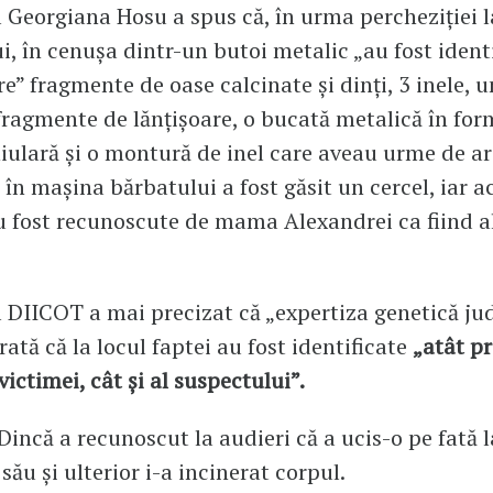
 Georgiana Hosu a spus că, în urma percheziției l
i, în cenușa dintr-un butoi metalic „au fost ident
e” fragmente de oase calcinate și dinți, 3 inele, un
fragmente de lănțișoare, o bucată metalică în for
ulară și o montură de inel care aveau urme de ar
în mașina bărbatului a fost găsit un cercel, iar a
au fost recunoscute de mama Alexandrei ca fiind al
 DIICOT a mai precizat că „expertiza genetică jud
rată că la locul faptei au fost identificate
„atât pr
victimei, cât și al suspectului”.
incă a recunoscut la audieri că a ucis-o pe fată l
său și ulterior i-a incinerat corpul.