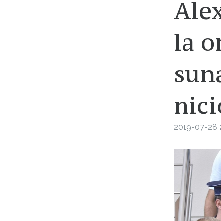
Ale
la o
suna
nici
2019-07-28 