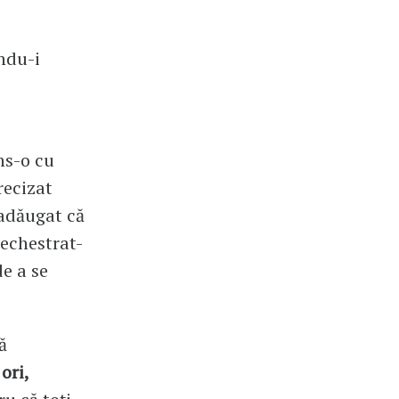
ându-i
ns-o cu
recizat
 adăugat că
sechestrat-
de a se
ă
ori,