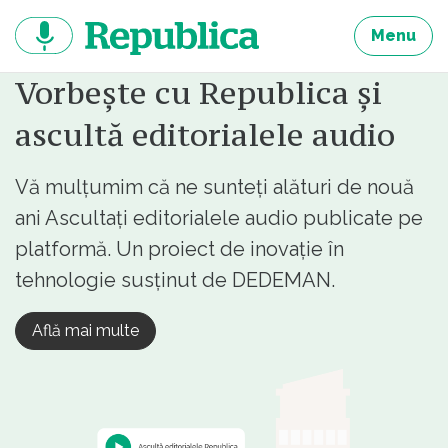
Sari
la
Menu
continut
Vorbește cu Republica și
ascultă editorialele audio
Vă mulțumim că ne sunteți alături de nouă
ani Ascultați editorialele audio publicate pe
platformă. Un proiect de inovație în
tehnologie susținut de DEDEMAN.
Află mai multe