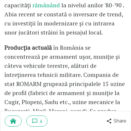
capacități
rămânând
la nivelul anilor '80-'90 .
Abia recent se constată o inversare de trend,
cu investiții în modernizare și cu intrarea
unor jucători străini în peisajul local.
Producția actuală
în România se
concentrează pe armament ușor, muniție și
câteva vehicule terestre, alături de
întreținerea tehnicii militare. Compania de
stat ROMARM grupează principalele 15 uzine
de profil (fabrici de armament și muniție la
Cugir, Plopeni, Sadu etc., uzine mecanice la
București, Mizil, Moreni, șamd). Se produc
muniții de calibru mic și mediu (gloanțe,
4
Share
proiectile de artilerie până la 152 mm), arme