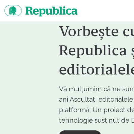
Sari
la
continut
Vorbește c
Republica ș
editorialel
Vă mulțumim că ne sunte
ani Ascultați editorialel
platformă. Un proiect de
tehnologie susținut d