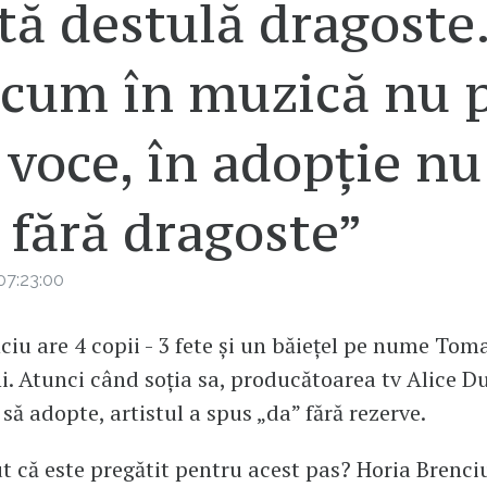
tă destulă dragoste
 cum în muzică nu p
 voce, în adopție nu
 fără dragoste”
07:23:00
ciu are 4 copii - 3 fete și un băiețel pe nume Toma
ni. Atunci când soția sa, producătoarea tv Alice D
 să adopte, artistul a spus „da” fără rezerve.
t că este pregătit pentru acest pas? Horia Brenciu