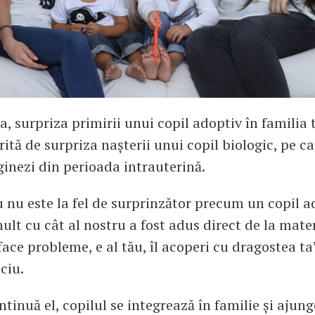
a, surpriza primirii unui copil adoptiv în familia 
rită de surpriza nașterii unui copil biologic, pe ca
aginezi din perioada intrauterină.
u nu este la fel de surprinzător precum un copil 
ult cu cât al nostru a fost adus direct de la mate
face probleme, e al tău, îl acoperi cu dragostea ta
ciu.
tinuă el, copilul se integrează în familie și ajunge