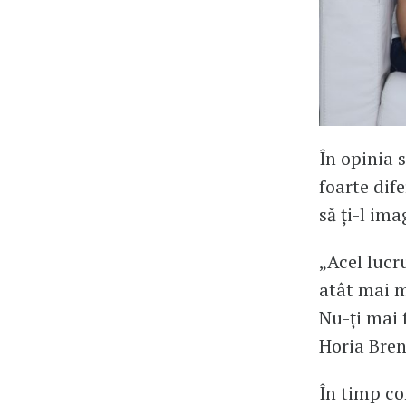
În opinia s
foarte dife
să ți-l im
„Acel lucr
atât mai m
Nu-ți mai 
Horia Bren
În timp con