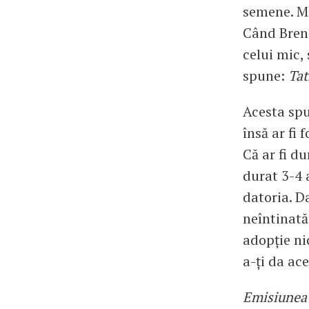
semene. Mi
Când Brenc
celui mic, 
spune:
Tat
Acesta spu
însă ar fi 
Că ar fi d
durat 3-4 a
datoria. D
neîntinată 
adopție ni
a-ți da ac
Emisiunea 