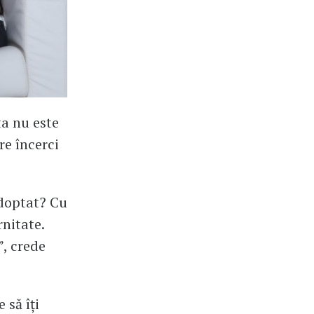
ta nu este
re încerci
adoptat? Cu
rnitate.
”, crede
 să îți