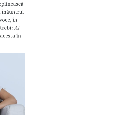
deplinească
ă înăuntrul
voce, în
ntrebi:
Ai
 acesta în