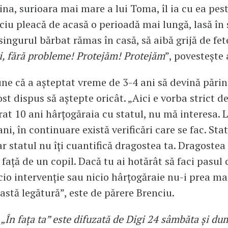
na, surioara mai mare a lui Toma, îl ia cu ea pest
iu pleacă de acasă o perioadă mai lungă, lasă în 
singurul bărbat rămas în casă, să aibă grijă de fete
i, fără probleme! Protejăm! Protejăm
”, povestește 
ne că a așteptat vreme de 3-4 ani să devină părin
fost dispus să aștepte oricât. „Aici e vorba strict d
urat 10 ani hârțogăraia cu statul, nu mă interesa. L
ni, în continuare există verificări care se fac. Stat
ar statul nu îți cuantifică dragostea ta. Dragostea 
față de un copil. Dacă tu ai hotărât să faci pasul 
cio intervenție sau nicio hârțogăraie nu-i prea m
eastă legătură”, este de părere Brenciu.
„În fața ta” este difuzată de Digi 24 sâmbăta și du