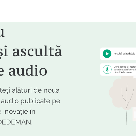
u
i ascultă
e audio
ți alături de nouă
e audio publicate pe
 inovație în
e DEDEMAN.