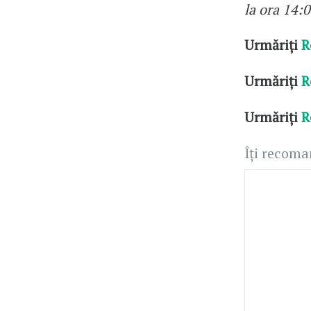
la ora 14:0
Urmăriți
R
Urmăriți
R
Urmăriți
R
Îți recom