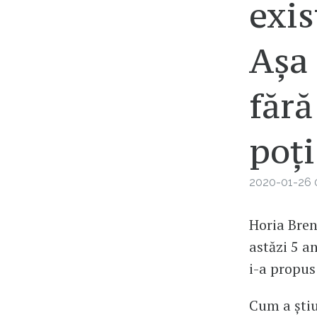
exis
Așa
fără
poți
2020-01-26 
Horia Bren
astăzi 5 a
i-a propus
Cum a știu