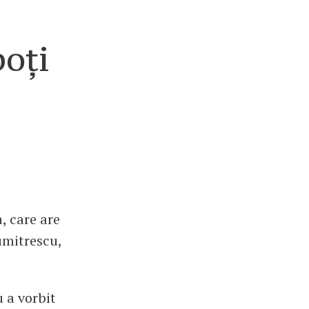
.
oți
, care are
umitrescu,
 a vorbit