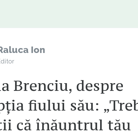
Raluca Ion
ditor
a Brenciu, despre
ția fiului său: „Tre
tii că înăuntrul tău