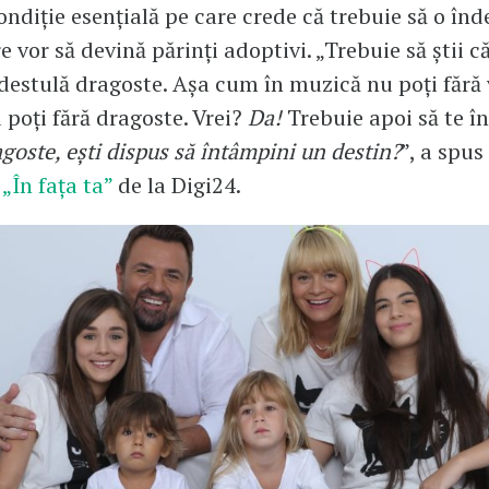
ondiție esențială pe care crede că trebuie să o în
re vor să devină părinți adoptivi. „Trebuie să știi c
 destulă dragoste. Așa cum în muzică nu poți fără 
 poți fără dragoste. Vrei?
Da!
Trebuie apoi să te î
agoste, ești dispus să întâmpini un destin?
”, a spus
a
„În fața ta”
de la Digi24.