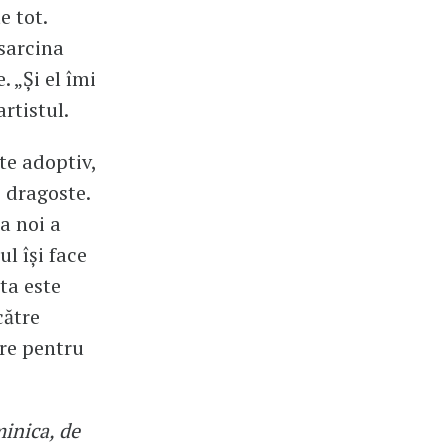
e tot.
sarcina
. „Și el îmi
artistul.
te adoptiv,
e dragoste.
a noi a
ul își face
ta este
către
are pentru
minica, de