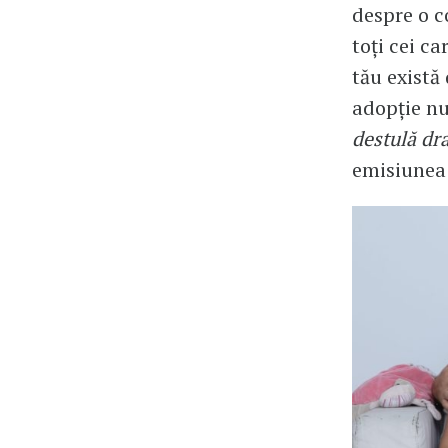
despre o c
toți cei ca
tău există
adopție nu
destulă dr
emisiune