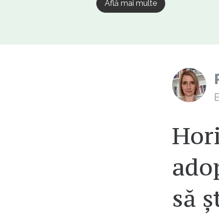
Află mai multe
E
Hori
adop
să ș