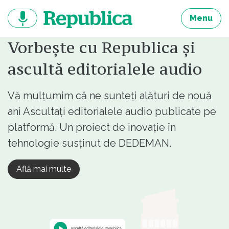
Sari
la
Menu
continut
Vorbește cu Republica și
ascultă editorialele audio
Vă mulțumim că ne sunteți alături de nouă
ani Ascultați editorialele audio publicate pe
platformă. Un proiect de inovație în
tehnologie susținut de DEDEMAN.
Află mai multe