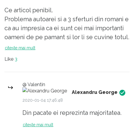
Ce articol penibil.
Problema autoarei si a 3 sferturi din romani e
ca au impresia ca ei sunt cei mai importanti
oameni de pe pamant si lor li se cuvine totul.
Spune autoarea din masina: "că deh, mulţi
citește mai mult
dintre cei care mergeau pe-atunci cu
Like
3
microbuzul, s-au ajuns, au maşini".
Deci ea e cea mai importanta si e obligatoriu
sa aibe masina. Ceilalti "s-au ajuns" si o mai si
@ Valentin
incurca.
Alexandru George
Exact oamenii astia sunt cei care nu dau doi
2020-01-04 17:46:48
bani pe nimeni si nimic, si nu realizeaza ca de
Din pacate ei reprezinta majoritatea.
fapt motivul pt care nu merge nimic in
citește mai mult
Romania, sunt chiar ei.