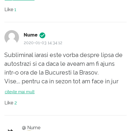
Like
1
Nume
2020-01-03 14:34:12
Subliminal iarasi este vorba despre lipsa de
autostrazi si ca daca le aveam am fi ajuns
intr-o ora de la Bucuresti la Brasov.
Vise,.. pentru ca in sezon tot am face in jur
de 3 ore datorita faptului ca sunt foarte
citește mai mult
multe masini in trafic plus accidentele zilnice
Like
2
de rigoare, vezi ce se intampla vara
spre/dinspre mare cu accidente zilnice,
@ Nume