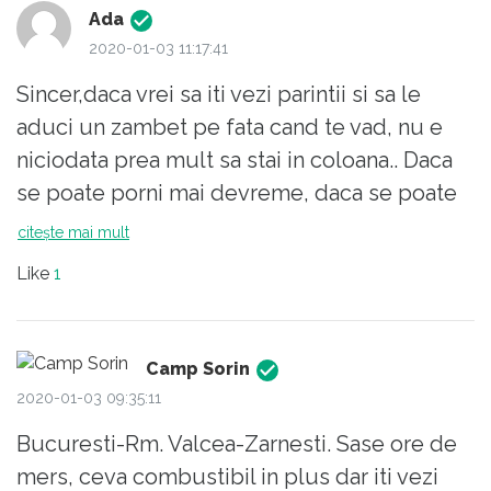
Ada
2020-01-03 11:17:41
Sincer,daca vrei sa iti vezi parintii si sa le
aduci un zambet pe fata cand te vad, nu e
niciodata prea mult sa stai in coloana.. Daca
se poate porni mai devreme, daca se poate
alta ruta, alt mijloc de transport, dar ... daca
citește mai mult
aveati rabdare era pt dv o zi superba + supa
Like
1
cu galuste.
In locul dv eu as face supa si as merge sa
mancam inpreuna ( in alta zi ).
Camp Sorin
2020-01-03 09:35:11
Bucuresti-Rm. Valcea-Zarnesti. Sase ore de
mers, ceva combustibil in plus dar iti vezi