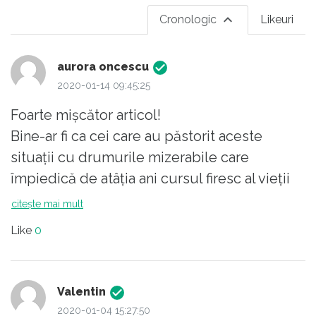
Cronologic
Likeuri
aurora oncescu
2020-01-14 09:45:25
Foarte mișcător articol!
Bine-ar fi ca cei care au păstorit aceste
situații cu drumurile mizerabile care
împiedică de atâția ani cursul firesc al vieții
din această zonă să fie aspru
citește mai mult
cercetați/pedepsiți.
Like
0
Valentin
2020-01-04 15:27:50