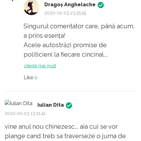
Dragoş Anghelache
2020-01-03 23:25:55
Singurul comentator care, până acum,
a prins esenţa!
Acele autostrăzi promise de
politicieni la fiecare cincinal...
Aveţi un like şi de la mine!
citește mai mult
Like
0
Iulian Dita
2020-01-03 13:21:41
vine anul nou chinezesc... aia cui se vor
plange cand treb sa traverseze o juma de