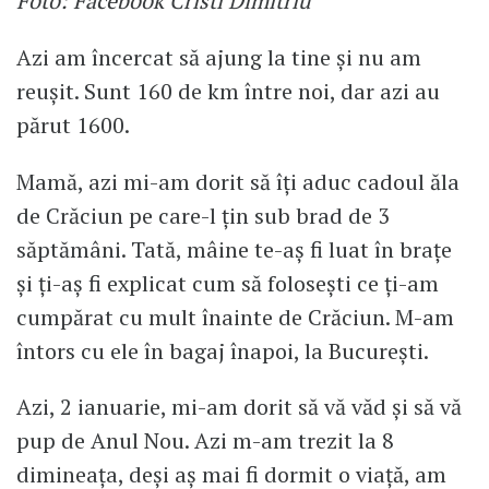
Foto: Facebook Cristi Dimitriu
Azi am încercat să ajung la tine şi nu am
reuşit. Sunt 160 de km între noi, dar azi au
părut 1600.
Mamă, azi mi-am dorit să îţi aduc cadoul ăla
de Crăciun pe care-l ţin sub brad de 3
săptămâni. Tată, mâine te-aş fi luat în braţe
şi ţi-aş fi explicat cum să foloseşti ce ţi-am
cumpărat cu mult înainte de Crăciun. M-am
întors cu ele în bagaj înapoi, la Bucureşti.
Azi, 2 ianuarie, mi-am dorit să vă văd şi să vă
pup de Anul Nou. Azi m-am trezit la 8
dimineaţa, deşi aş mai fi dormit o viaţă, am