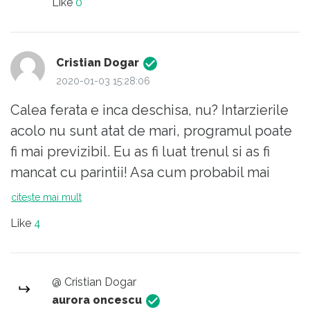
Like
0
Cristian Dogar
2020-01-03 15:28:06
Calea ferata e inca deschisa, nu? Intarzierile
acolo nu sunt atat de mari, programul poate
fi mai previzibil. Eu as fi luat trenul si as fi
mancat cu parintii! Asa cum probabil mai
faceam si pe vremea studentiei cand nu
citește mai mult
aveam masina cu numere de Bucuresti!
Like
4
Valea Prahovei e penitenta bucurestenilor,
ispasesc saptamanal, pot doar sa banuiesc
ce!
@ Cristian Dogar
aurora oncescu