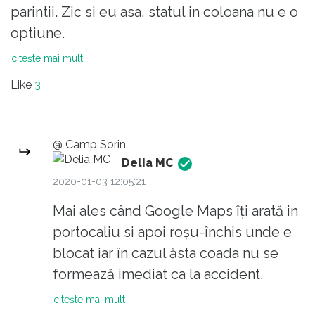
parintii. Zic si eu asa, statul in coloana nu e o
optiune.
citește mai mult
Like
3
@ Camp Sorin
Delia MC
2020-01-03 12:05:21
Mai ales când Google Maps îți arată in
portocaliu si apoi roșu-închis unde e
blocat iar în cazul ăsta coada nu se
formează imediat ca la accident.
Sau când cauți un drum alternativ ca
citește mai mult