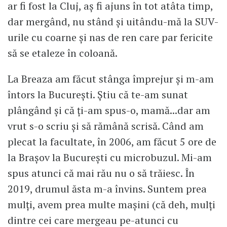
ar fi fost la Cluj, aş fi ajuns în tot atâta timp,
dar mergând, nu stând şi uitându-mă la SUV-
urile cu coarne şi nas de ren care par fericite
să se etaleze în coloană.
La Breaza am făcut stânga împrejur şi m-am
întors la Bucureşti. Ştiu că te-am sunat
plângând şi că ţi-am spus-o, mamă...dar am
vrut s-o scriu şi să rămână scrisă. Când am
plecat la facultate, în 2006, am făcut 5 ore de
la Braşov la Bucureşti cu microbuzul. Mi-am
spus atunci că mai rău nu o să trăiesc. În
2019, drumul ăsta m-a învins. Suntem prea
mulţi, avem prea multe maşini (că deh, mulţi
dintre cei care mergeau pe-atunci cu