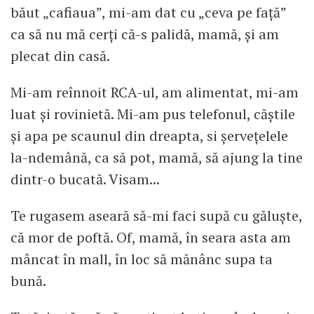
băut „cafiaua”, mi-am dat cu „ceva pe faţă”
ca să nu mă cerţi că-s palidă, mamă, şi am
plecat din casă.
Mi-am reînnoit RCA-ul, am alimentat, mi-am
luat şi rovinietă. Mi-am pus telefonul, căştile
şi apa pe scaunul din dreapta, si şerveţelele
la-ndemână, ca să pot, mamă, să ajung la tine
dintr-o bucată. Visam...
Te rugasem aseară să-mi faci supă cu găluşte,
că mor de poftă. Of, mamă, în seara asta am
mâncat în mall, în loc să mănânc supa ta
bună.