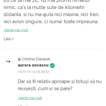
Eu ce sa mai zic, nu mai promit nimanui
nimic, ca's la multe sute de kilometri
distanta, si nu ma ajuta nici masina, nici tren,
nici avion singure, ci numa' toate impreuna,
in varii combinatii. Macar sint pe acelasi
citește mai mult
continent. Aia de pe alte continente nu mai
Like
0
promit nici atit. Si maica-mea face cea mai
buna supa cu galusti si cea mai gustoasa
piftie de pe planeta.
@ Cristina Danasel
aurora oncescu
2020-01-14 09:49:52
Dar să fii relativ aproape și totuși să nu
reușești, cum vi se pare?
citește mai mult