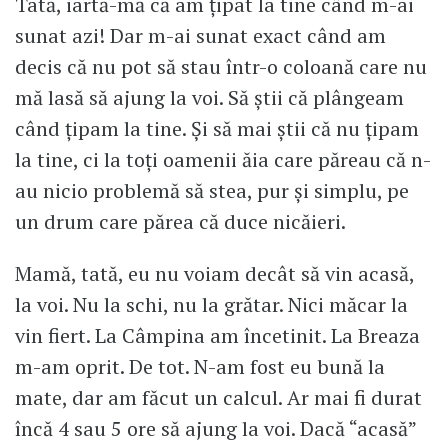
Tată, iartă-mă că am ţipat la tine când m-ai
sunat azi! Dar m-ai sunat exact când am
decis că nu pot să stau într-o coloană care nu
mă lasă să ajung la voi. Să ştii că plângeam
când ţipam la tine. Şi să mai ştii că nu ţipam
la tine, ci la toţi oamenii ăia care păreau că n-
au nicio problemă să stea, pur şi simplu, pe
un drum care părea că duce nicăieri.
Mamă, tată, eu nu voiam decât să vin acasă,
la voi. Nu la schi, nu la grătar. Nici măcar la
vin fiert. La Câmpina am încetinit. La Breaza
m-am oprit. De tot. N-am fost eu bună la
mate, dar am făcut un calcul. Ar mai fi durat
încă 4 sau 5 ore să ajung la voi. Dacă “acasă”