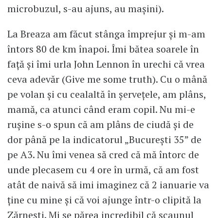
microbuzul, s-au ajuns, au maşini).
La Breaza am făcut stânga împrejur şi m-am
întors 80 de km înapoi. Îmi bătea soarele în
faţă şi îmi urla John Lennon în urechi că vrea
ceva adevăr (Give me some truth). Cu o mână
pe volan şi cu cealaltă în şerveţele, am plâns,
mamă, ca atunci când eram copil. Nu mi-e
ruşine s-o spun că am plâns de ciudă şi de
dor până pe la indicatorul „Bucureşti 35” de
pe A3. Nu îmi venea să cred că mă întorc de
unde plecasem cu 4 ore în urmă, că am fost
atât de naivă să imi imaginez că 2 ianuarie va
ţine cu mine şi că voi ajunge într-o clipită la
Zărneşti. Mi se părea incredibil că scaunul