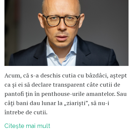
Acum, că s-a deschis cutia cu bâzdâci, aștept
ca și ei să declare transparent câte cutii de
pantofi țin în penthouse-urile amantelor. Sau
câți bani dau lunar la „ziariști”, să nu-i
întrebe de cutii.
Citește mai mult