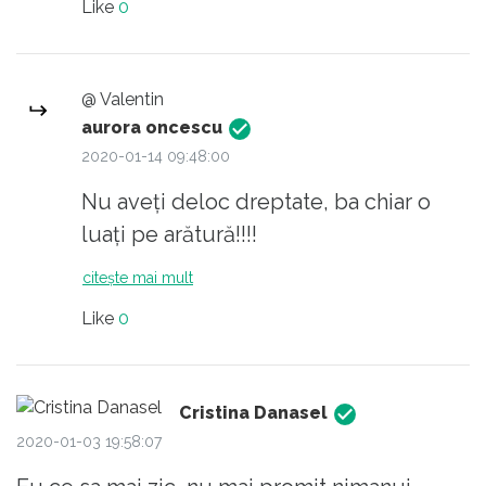
Ei sunt cei care vor "sa se faca" , dar ei nu
Like
0
misca un deget pt asta.
Penibil!
@ Valentin
aurora oncescu
2020-01-14 09:48:00
Nu aveți deloc dreptate, ba chiar o
luați pe arătură!!!!
citește mai mult
Like
0
Cristina Danasel
2020-01-03 19:58:07