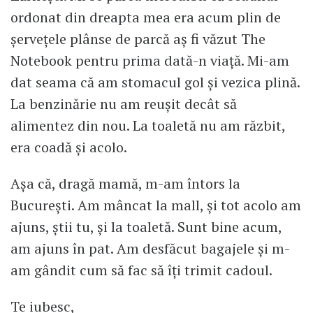
ordonat din dreapta mea era acum plin de
şerveţele plânse de parcă aş fi văzut The
Notebook pentru prima dată-n viaţă. Mi-am
dat seama că am stomacul gol şi vezica plină.
La benzinărie nu am reuşit decât să
alimentez din nou. La toaletă nu am răzbit,
era coadă şi acolo.
Aşa că, dragă mamă, m-am întors la
Bucureşti. Am mâncat la mall, şi tot acolo am
ajuns, ştii tu, şi la toaletă. Sunt bine acum,
am ajuns în pat. Am desfăcut bagajele şi m-
am gândit cum să fac să îţi trimit cadoul.
Te iubesc,