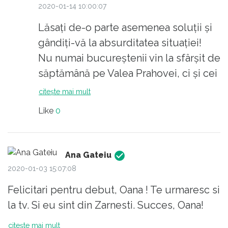
2020-01-14 10:00:07
Lăsați de-o parte asemenea soluții și
gândiți-vă la absurditatea situației!
Nu numai bucureștenii vin la sfârșit de
săptămână pe Valea Prahovei, ci și cei
din Ploiești, Argeș, Ialomița etc., etc.,
citește mai mult
iar localnicii din aceste stațiuni sunt ca
Like
0
într-o menghină în aceste multe zile!!!!
La Sinaia, Predeal etc. centrul devine
impracticabil, iar cei care locuiesc mai
Ana Gateiu
departe de acesta, riscă să nu-și
2020-01-03 15:07:08
poată cumpăra o pâine.
Felicitari pentru debut, Oana ! Te urmaresc si
la tv. Si eu sint din Zarnesti. Succes, Oana!
citește mai mult