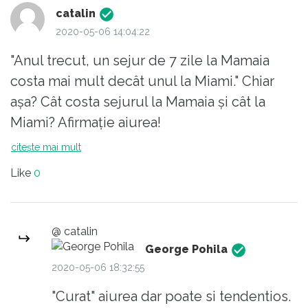
prostituează efectiv si folosindu-te de de
catalin
sărăcie pentru a avea mereu la dispoziție
2020-05-06 14:04:22
sclavi dispusi să se omoare pentru un
"Anul trecut, un sejur de 7 zile la Mamaia
salariu minim....
costa mai mult decât unul la Miami." Chiar
Acesti CEO, nu văd asta, nu vor accepta ca ei
așa? Cât costa sejurul la Mamaia și cât la
distrug omenirea. Mai mult, cred că ei
Miami? Afirmație aiurea!
contribuie valoric la bunăstarea societății. De
citește mai mult
fapt la bunăstarea propriilor cercuri de
interese sugand evfectiv valoare si seva din
Like
0
societate. Si se mai dau si filantropi unii...
Ipocrizie Conasule, ipocrizie...
@ catalin
George Pohila
2020-05-06 18:32:55
"Curat" aiurea dar poate si tendentios.