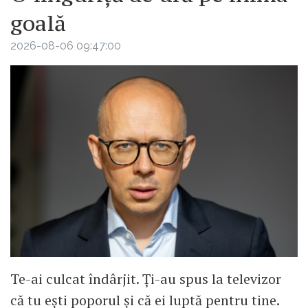
goală
2026-08-06 09:47:00
Te-ai culcat îndârjit. Ți-au spus la televizor
că tu ești poporul și că ei luptă pentru tine.