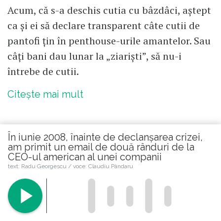
Acum, că s-a deschis cutia cu bâzdâci, aștept
ca și ei să declare transparent câte cutii de
pantofi țin în penthouse-urile amantelor. Sau
câți bani dau lunar la „ziariști”, să nu-i
întrebe de cutii.
Citește mai mult
În iunie 2008, înainte de declanșarea crizei,
am primit un email de două rânduri de la
CEO-ul american al unei companii
Citește în continuare
text: Radu Georgescu / voce: Claudiu Pândaru
© 2026 Republica.ro
Despre cookies