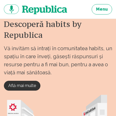
Sari
la
Menu
continut
Descoperă habits by
Republica
Vă invităm să intrați în comunitatea habits, un
spațiu în care înveți, găsești răspunsuri și
resurse pentru a fi mai bun, pentru a avea o
viață mai sănătoasă.
Află mai multe