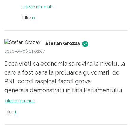
citește mai mult
Like
0
Stefan Grozav
2020-05-06 14:02:07
Daca vreti ca economia sa revina la nivelul la
care a fost pana la preluarea guvernarii de
PNL,cereti raspicat,faceti greva
generala,demonstratii in fata Parlamentului
si Presedentiei, sa revina la conducera tarii
citește mai mult
LN Dragnea si madam VVVidele. Abia atunci
Like
1
pensiile vor fi majorate cu 40% si salariile cu
100%.