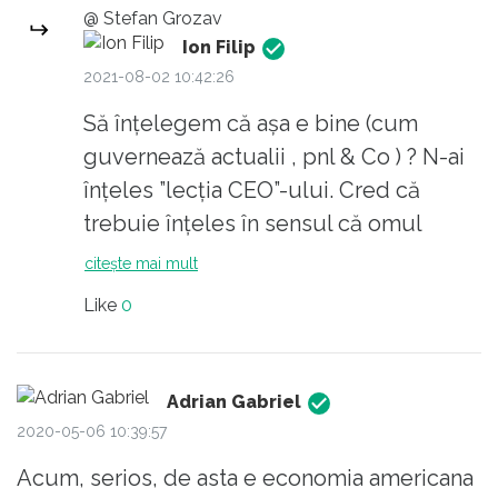
@ Stefan Grozav
Ion Filip
2021-08-02 10:42:26
Să înțelegem că așa e bine (cum
guvernează actualii , pnl & Co ) ? N-ai
înțeles ”lecția CEO”-ului. Cred că
trebuie înțeles în sensul că omul
(CEO-ul) era atent la mersul economiei
citește mai mult
(și a finanțelor în special), la mersul
Like
0
societății, la perspective, avea simț de
economist, avea cultură economică și
lua măsuri din timp pentru a nu suferi
Adrian Gabriel
un crah. Dar avea legătură și cu
2020-05-06 10:39:57
”capitalismul sălbatic”, Nu era prea
Acum, serios, de asta e economia americana
bine cu psd dar cu ăștia de acum (pnl