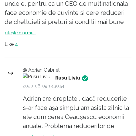
unde e, pentru ca un CEO de multinationala
+ ...) e o catastrofă ! Dar nu o să insist
face economie de cuvinte si cere reduceri
să conving un pdl-ist la extrem !
de cheltuieli si preturi si conditii mai bune
de la furnizori? Patronul de la AF Grigore e la
citește mai mult
fel de priceput. Ba eu unul v-as fi cerut sa
Like
4
reduceti cheltuielile cu 50%. Sunt mai tare
decat CEO-ul acela.
Pricep unde bateti. Doar ca rezultatele nu
@ Adrian Gabriel
vin ca urmare a acelui mail de doua randuri,
Rusu Liviu
caracterului sau laconic, mai precis, ci a
2020-06-09 13:30:54
muncii depuse de cei carora le era adresat.
Adrian are dreptate , dacă reducerile
Si daca 30% e o cifra aruncata la intamplare
s-ar face așa simplu am asista zilnic la
s-ar putea sa fie o aiureala. Un manager bun
ele cum cerea Ceaușescu economii
sa reuseasca o reducere de 25%, maxim
anuale. Problema reducerilor de
posibil fara afectarea iremediabila a
costuri fără afectarea veniturilor e mai