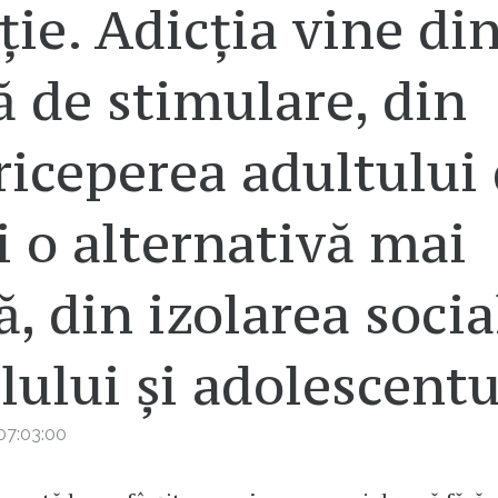
ție. Adicția vine di
ă de stimulare, din
iceperea adultului 
i o alternativă mai
, din izolarea socia
lului și adolescentu
07:03:00