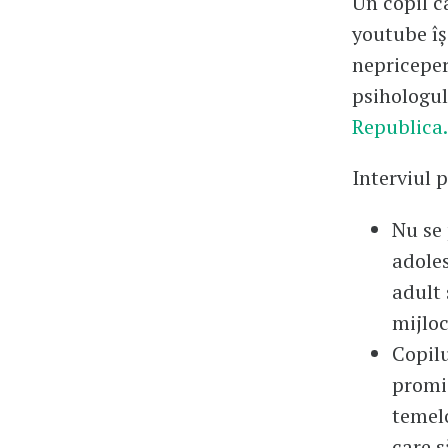
Un copil c
youtube îș
nepriceper
psihologul
Republica.
Interviul p
Nu se
adoles
adult 
mijlo
Copilu
promis
temelo
care s