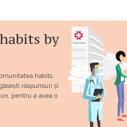
habits by
comunitatea habits,
 găsești răspunsuri și
bun, pentru a avea o