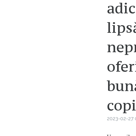
adic
lips
nepr
ofer
bună
copi
2023-02-27 