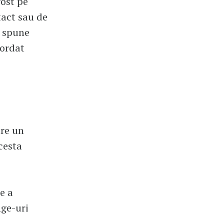
rost pe
tact sau de
, spune
cordat
are un
cesta
e a
nge-uri