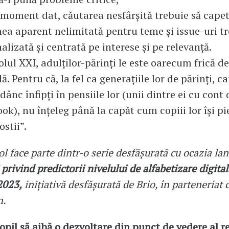
moment dat, căutarea nesfârșită trebuie să capet
ea aparent nelimitată pentru teme și issue-uri tr
nalizată și centrată pe interese și pe relevanță.
olul XXI, adulților-părinți le este oarecum frică d
lă. Pentru că, la fel ca generațiile lor de părinți, 
dânc înfipți în pensiile lor (unii dintre ei cu cont 
ok), nu înțeleg până la capăt cum copiii lor își p
ostii”.
ol face parte dintr-o serie desfășurată cu ocazia lan
privind predictorii nivelului de alfabetizare digital
2023,
inițiativă desfășurată de Brio, în parteneriat 
n.
opil să aibă o dezvoltare din punct de vedere al re