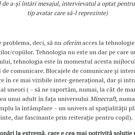
 de a-și întări mesajul, intervievatul a optat pentr
tip avatar care să-l reprezinte)
 problema, deci, să nu
oferim
acces la tehnologie
ilor/copiilor. Tehnologia nu este un dar pe care u
lului, tehnologia este în momentul acesta mijlocu
 de comunicare. Blocajele de comunicare și interd
e în ce mai vizibile inter-generațional, dar și intr
al uneori ( – să ne raportăm, numai, la cât de ma
a unui adult în fața universului
Minecraft
, numa
mplu la întâmplare – un univers al spațialității pl
inte, dar fascinante prin reiterație pentru copil)
ionări la extremă, care e cea mai potrivită soluție