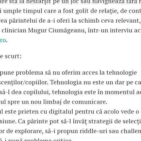
are stă la nesfârșit pe un joc sau navighează fără 
i umple timpul care a fost golit de relație, de con
ea părintelui de a-i oferi la schimb ceva relevant
 clinician Mugur Ciumăgeanu, într-un interviu a
ro
.
e scurt:
 pune problema să nu oferim acces la tehnologie
cenților/copiilor. Tehnologia nu este un dar pe c
să-l dea copilului, tehnologia este în momentul a
cul spre un nou limbaj de comunicare.
l este prieten cu digitalul pentru că acolo vede o
iune. Ca părinte pot să-l învăț strategii de selecți
r de explorare, să-i propun riddle-uri sau challe
ă-i pună probleme critice,