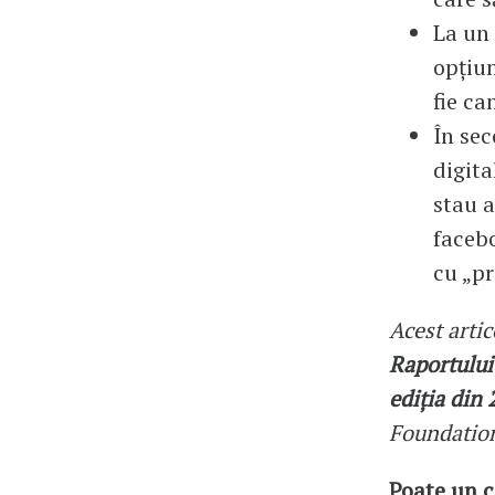
La un 
opțiun
fie ca
În sec
digita
stau a
facebo
cu „pr
Acest artic
Raportului 
ediția din 
Foundatio
Poate un c