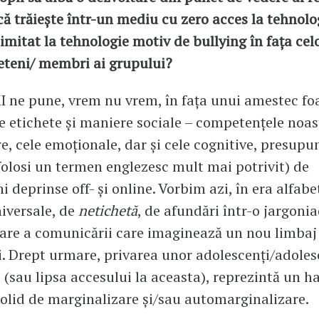
că trăiește într-un mediu cu zero acces la tehnolo
limitat la tehnologie motiv de bullying în fața celo
ieteni/ membri ai grupului?
I ne pune, vrem nu vrem, în fața unui amestec fo
 etichete și maniere sociale – competențele noas
, cele emoționale, dar și cele cognitive, presup
folosi un termen englezesc mult mai potrivit) de
i deprinse off- și online. Vorbim azi, în era alfabet
niversale, de
netichetă
, de afundări într-o jargonia
are a comunicării care imaginează un nou limbaj
ii. Drept urmare, privarea unor adolescenți/adole
 (sau lipsa accesului la aceasta), reprezintă un h
olid de marginalizare și/sau automarginalizare.