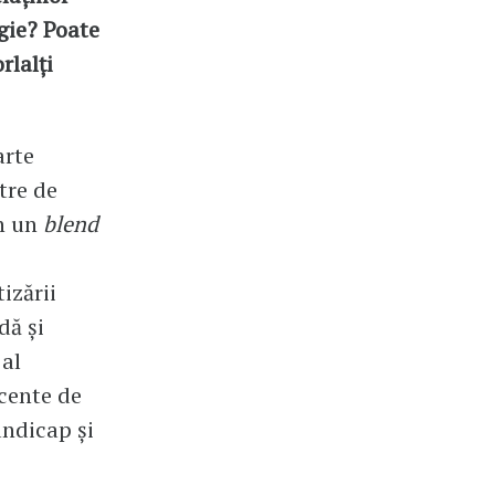
gie? Poate
rlalți
arte
tre de
un un
blend
izării
dă și
 al
scente de
andicap și