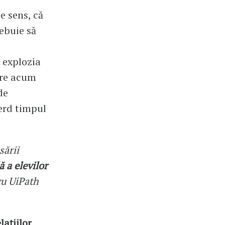
e sens, că
ebuie să
e explozia
care acum
de
ierd timpul
sării
ă a elevilor
cu UiPath
lațiilor