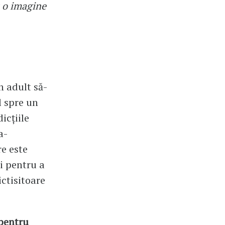
u o imagine
n adult să-
l spre un
icțiile
a-
re este
i pentru a
ictisitoare
.
 pentru