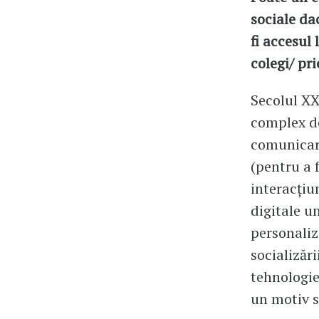
sociale da
fi accesul 
colegi/ pr
Secolul XX
complex de
comunicare
(pentru a 
interacțiun
digitale u
personaliz
socializăr
tehnologie
un motiv s