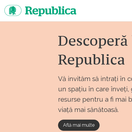
Sari
la
continut
Descoperă 
Republica
Vă invităm să intrați în 
un spațiu în care înveți,
resurse pentru a fi mai 
viață mai sănătoasă.
Află mai multe