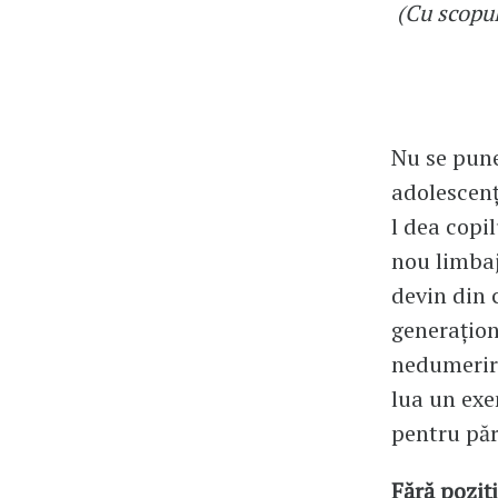
(Cu scopul
Nu se pune
adolescenț
l dea copi
nou limbaj
devin din c
generațion
nedumerire
lua un exe
pentru păr
Fără poziț