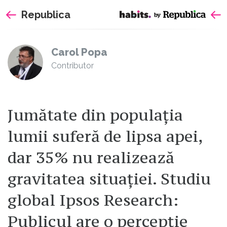
Sari
Republica
la
continut
Carol Popa
Contributor
Jumătate din populația
lumii suferă de lipsa apei,
dar 35% nu realizează
gravitatea situației. Studiu
global Ipsos Research:
Publicul are o percepție