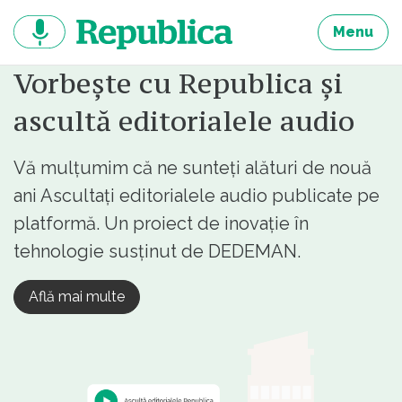
Sari
la
Menu
continut
Vorbește cu Republica și
ascultă editorialele audio
Vă mulțumim că ne sunteți alături de nouă
ani Ascultați editorialele audio publicate pe
platformă. Un proiect de inovație în
tehnologie susținut de DEDEMAN.
Află mai multe