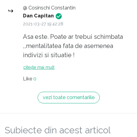
atentie .El practic isi cumpara respectul si
@ Cosinschi Constantin
docilitatea oamenilor cu banii realizati in
Dan Capitan
spatiile Metrorex Vremurile s au schimbat
2021-03-27 19:42:28
,oamenii au inceput sa nu mai tolereze
Asa este. Poate ar trebui schimbata
excrocheriile
,,mentalitatea fata de asemenea
indivizi si situatie !
citește mai mult
Like
0
vezi toate comentariile
Subiecte din acest articol