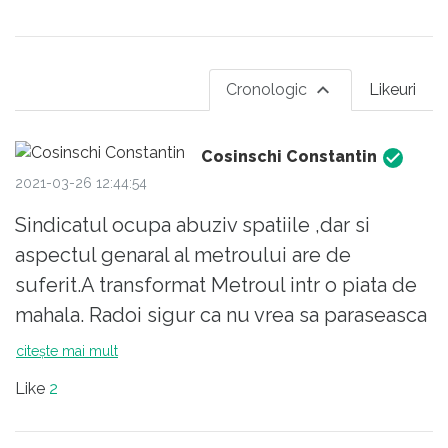
Cronologic
Likeuri
Cosinschi Constantin
2021-03-26 12:44:54
Sindicatul ocupa abuziv spatiile ,dar si
aspectul genaral al metroului are de
suferit.A transformat Metroul intr o piata de
mahala. Radoi sigur ca nu vrea sa paraseasca
spatiile care ii aduc venituri personale
citește mai mult
substantiale. Potent financiar Radoi poate
Like
2
manevra oamenii dupa propriul interes..Nu
va mai aea BANI nimeni nu ii va mai da