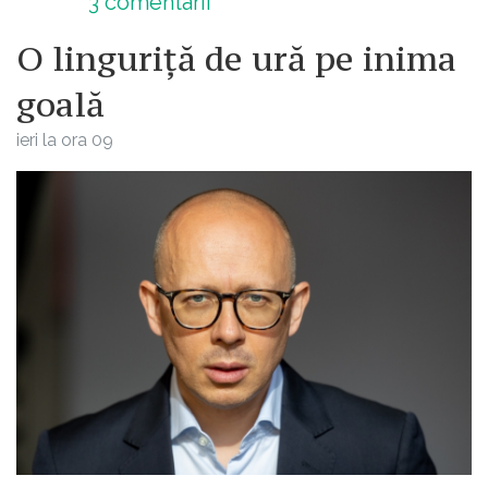
3
comentarii
O linguriță de ură pe inima
goală
ieri la ora 09