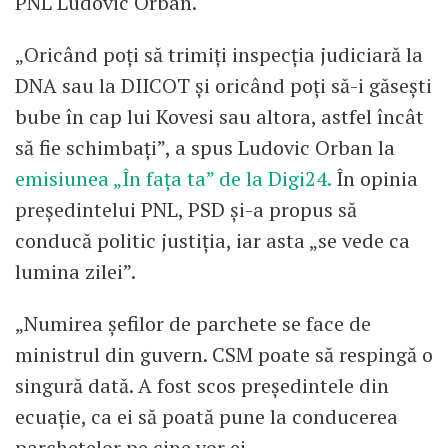
PNL Ludovic Orban.
„Oricând poți să trimiți inspecția judiciară la
DNA sau la DIICOT și oricând poți să-i găsești
bube în cap lui Kovesi sau altora, astfel încât
să fie schimbați”, a spus Ludovic Orban la
emisiunea „În fața ta” de la Digi24.
În opinia
președintelui PNL, PSD și-a propus să
conducă politic justiția, iar asta „se vede ca
lumina zilei”.
„Numirea șefilor de parchete se face de
ministrul din guvern. CSM poate să respingă o
singură dată. A fost scos președintele din
ecuație, ca ei să poată pune la conducerea
parchetelor pe cine vor ei.