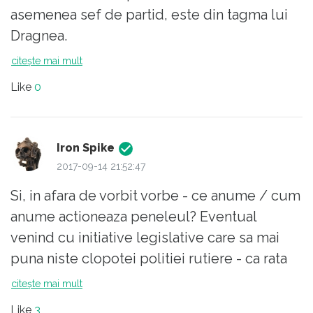
asemenea sef de partid, este din tagma lui
Dragnea.
citește mai mult
Like
0
Iron Spike
2017-09-14 21:52:47
Si, in afara de vorbit vorbe - ce anume / cum
anume actioneaza peneleul? Eventual
venind cu initiative legislative care sa mai
puna niste clopotei politiei rutiere - ca rata
mortalitatii pe drumurile publice nu este
citește mai mult
suficient de mare? Cu chestii de acest gen?
Like
3