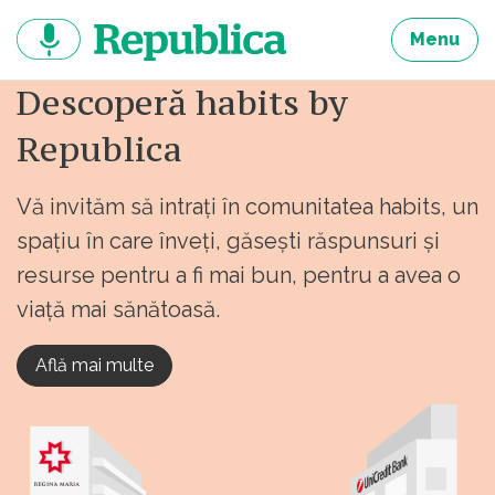
Sari
la
Menu
continut
Descoperă habits by
Republica
Vă invităm să intrați în comunitatea habits, un
spațiu în care înveți, găsești răspunsuri și
resurse pentru a fi mai bun, pentru a avea o
viață mai sănătoasă.
Află mai multe