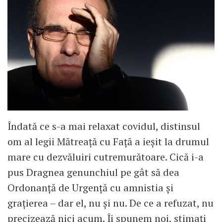
Îndată ce s-a mai relaxat covidul, distinsul
om al legii Mătreață cu Față a ieșit la drumul
mare cu dezvăluiri cutremurătoare. Cică i-a
pus Dragnea genunchiul pe gât să dea
Ordonanță de Urgență cu amnistia și
grațierea – dar el, nu și nu. De ce a refuzat, nu
precizează nici acum. Îi spunem noi, stimați