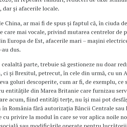
e, dar și afacerile locale.
e China, ar mai fi de spus și faptul că, în ciuda de
e care mai vocale, privind mutarea centrelor de 
in Europa de Est, afacerile mari – mașini electrice
s-au dus.
 cealaltă parte, trebuie să gestioneze nu doar re
 ci și Brexitul, petrecut, în cele din urmă, cu un 
ceva goluri descoperite, cum ar fi, de exemplu, ce 
u entitățile din Marea Britanie care furnizau serv
are acum, fiind entități terțe, nu își mai pot desf
a în România fără autorizația Băncii Centrale sau 
e cu privire la modul în care se vor aplica noile 
 socială sau modificările operate pentru lucrătorii