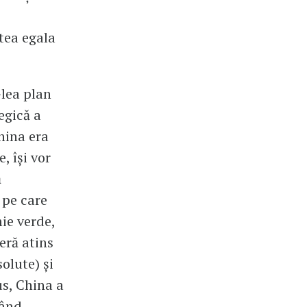
tea egala
-lea plan
egică a
hina era
, își vor
ă
 pe care
ie verde,
eră atins
olute) și
us, China a
lând