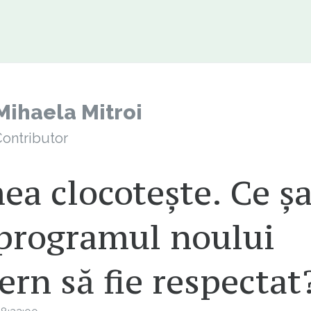
Mihaela Mitroi
ontributor
ea clocotește. Ce ș
 programul noului
rn să fie respectat