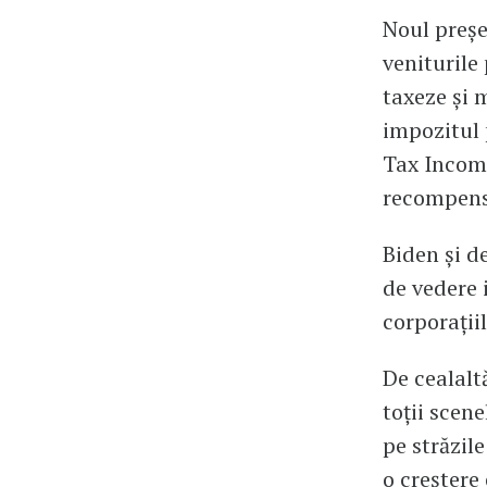
Noul preșe
veniturile 
taxeze și 
impozitul 
Tax Income
recompens
Biden și d
de vedere i
corporațiil
De cealalt
toții scen
pe străzil
o creștere 