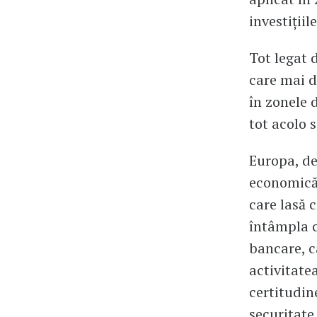
investițiil
Tot legat d
care mai d
în zonele d
tot acolo 
Europa, de
economică,
care lasă 
întâmpla c
bancare, c
activitate
certitudin
securitate