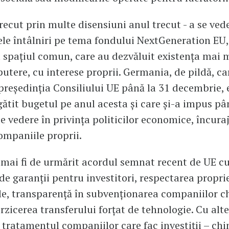
recut prin multe disensiuni anul trecut - a se ved
e întâlniri pe tema fondului NextGeneration EU,
 spațiul comun, care au dezvăluit existența mai 
putere, cu interese proprii. Germania, de pildă, ca
 președinția Consiliului UE până la 31 decembrie, 
gătit bugetul pe anul acesta și care și-a impus p
e vedere în privința politicilor economice, încura
companiile proprii.
r mai fi de urmărit acordul semnat recent de UE c
de garanții pentru investitori, respectarea proprie
le, transparență în subvenționarea companiilor c
erzicerea transferului forțat de tehnologie. Cu alt
 tratamentul companiilor care fac investiții – chi