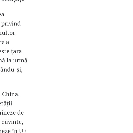
ea
 privind
multor
re a
este țara
ână la urmă
jându-și,
u China,
tății
hineze de
e cuvinte,
neze în UE