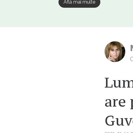
Află mai multe
C
Lum
are
Guve