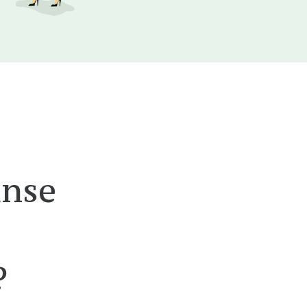
anse
?