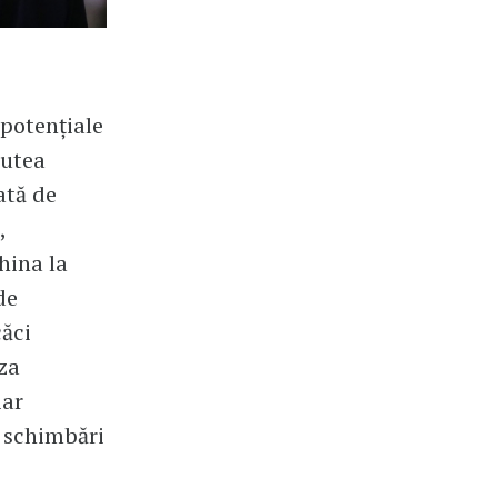
 potențiale
putea
ată de
,
hina la
de
căci
iza
iar
 schimbări