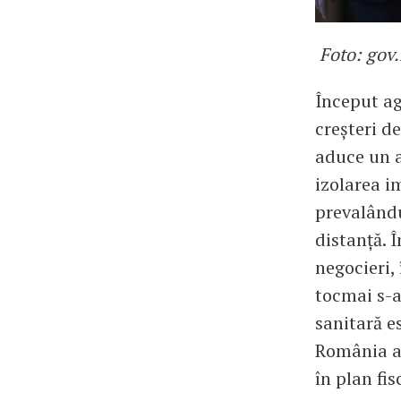
Foto: gov.
Început ag
creșteri d
aduce un a
izolarea i
prevalându
distanță. 
negocieri, 
tocmai s-au
sanitară e
România ar
în plan fis