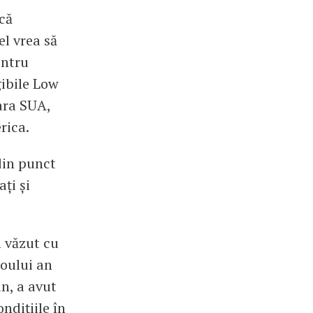
că
el vrea să
entru
gibile Low
ara SUA,
rica.
 din punct
ți și
m văzut cu
noului an
an, a avut
ndițiile în