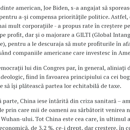
dinte american, Joe Biden, s-a angajat să sporeas
pentru a-și compensa prioritățile politice. Astfel, 
mai mult corporațiile - a propus rate în creștere p
pe profit, dar și o majorare a GILTI (Global Intan
), pentru a le descuraja să mute profiturile în af
ând companiile americane care investesc în Ame
emocrații lui din Congres par, în general, aliniați
deologic, fiind în favoarea principiului ca cei boga
e să își plătească partea lor echitabilă de taxe.
ă parte, China iese întărită din criza sanitară – a
ele prin care mii de oameni au sărbătorit venirea 
e Wuhan-ului. Tot China este cea care, în ultimul 
economică, de 3,2 %, ce-i drept, dar creștere, în co