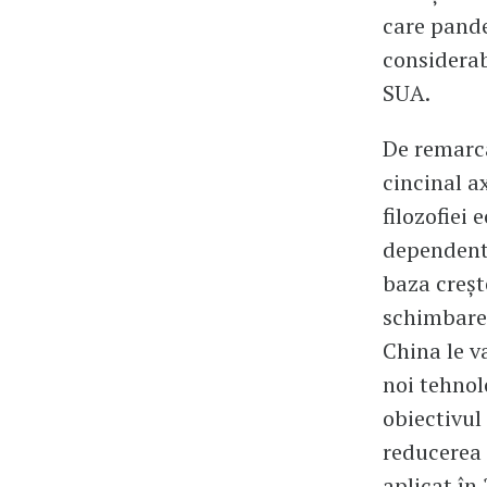
care pande
considerab
SUA.
De remarca
cincinal a
filozofiei
dependentă 
baza creșt
schimbare 
China le v
noi tehnol
obiectivul
reducerea 
aplicat în