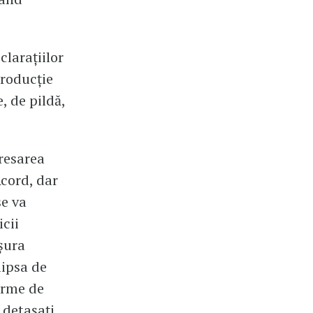
clarațiilor
producție
, de pildă,
dresarea
Acord, dar
se va
icii
ășura
lipsa de
norme de
 detașați.