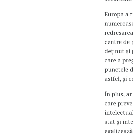
Europa a t
numeroasel
redresarea
centre de 
deținut și
care a pre
punctele d
astfel, și 
În plus, a
care preve
intelectua
stat și int
egalizează