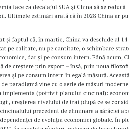
mia face ca decalajul SUA și China să se reducă
il. Ultimele estimări arată că în 2028 China ar pu
t și faptul că, în martie, China va deschide al 14
xat pe calitate, nu pe cantitate, o schimbare strat
 economice, dar și pe consum intern. Până acum, C
de creștere prin export – însă, prin noua filozofie
erea și pe consum intern în egală măsură. Aceast
de paradigmă vine cu o serie de măsuri moderne
a implementa (potrivit planului cincinal): econom
ogii, creșterea nivelului de trai (după ce se consid
 cincinalului precedent de eliminare a sărăciei abs
dependenței de evoluția economiei globale. În pl
 2020, în repetate rânduri, reduceri de taxe stimu