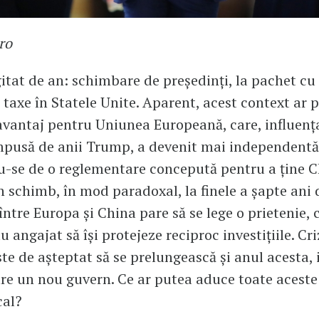
ro
itat de an: schimbare de președinți, la pachet cu
e taxe în Statele Unite. Aparent, acest context ar 
vantaj pentru Uniunea Europeană, care, influenț
mpusă de anii Trump, a devenit mai independentă
-se de o reglementare concepută pentru a ține C
În schimb, în mod paradoxal, la finele a șapte ani 
între Europa și China pare să se lege o prietenie, 
 angajat să își protejeze reciproc investițiile. Cr
ste de așteptat să se prelungească și anul acesta, 
e un nou guvern. Ce ar putea aduce toate aceste
cal?