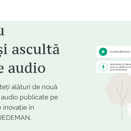
u
i ascultă
e audio
ți alături de nouă
e audio publicate pe
 inovație în
e DEDEMAN.