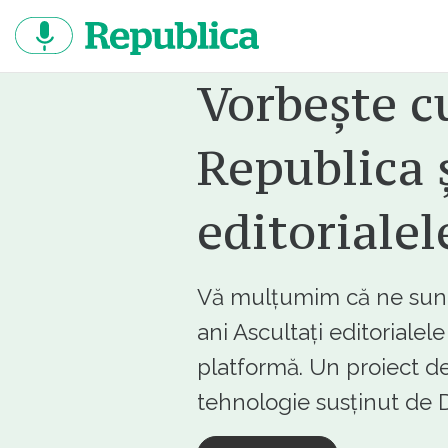
Sari
la
continut
Vorbește c
Republica ș
editorialel
Vă mulțumim că ne sunte
ani Ascultați editorialel
platformă. Un proiect de
tehnologie susținut d