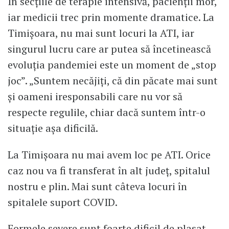
În secțiile de terapie intensivă, pacienții mor,
iar medicii trec prin momente dramatice. La
Timișoara, nu mai sunt locuri la ATI, iar
singurul lucru care ar putea să încetinească
evoluția pandemiei este un moment de „stop
joc”. „Suntem necăjiți, că din păcate mai sunt
și oameni iresponsabili care nu vor să
respecte regulile, chiar dacă suntem într-o
situație așa dificilă.
La Timișoara nu mai avem loc pe ATI. Orice
caz nou va fi transferat în alt județ, spitalul
nostru e plin. Mai sunt câteva locuri în
spitalele suport COVID.
Formele severe sunt foarte dificil de plasat