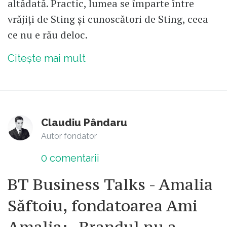
altădată. Practic, lumea se împarte între
vrăjiți de Sting și cunoscători de Sting, ceea
ce nu e rău deloc.
Citește mai mult
Claudiu Pândaru
Autor fondator
0
comentarii
BT Business Talks - Amalia
Săftoiu, fondatoarea Ami
Amalia: „Brandul nu a