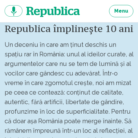
Sari
la
Menu
continut
Republica împlinește 10 ani
Un deceniu în care am ținut deschis un
spațiu rar în România: unul al ideilor curate, al
argumentelor care nu se tem de lumină și al
vocilor care gândesc cu adevărat. Într-o
vreme în care zgomotul crește, noi am mizat
pe ceea ce contează: conținut de calitate,
autentic, fără artificii, libertate de gândire,
profunzime în loc de superficialitate. Pentru
că doar așa România poate merge înainte. Să
rămânem împreună într-un loc al reflecției, al