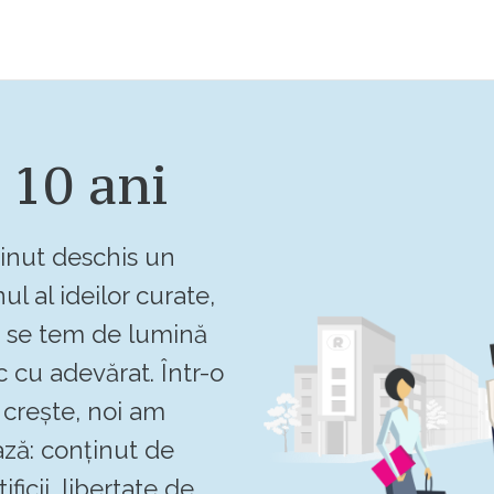
 10 ani
inut deschis un
ul al ideilor curate,
u se tem de lumină
c cu adevărat. Într-o
crește, noi am
ză: conținut de
ificii, libertate de