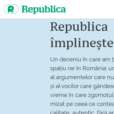
Sari
la
continut
Republica
împlinește
Un deceniu în care am ț
spațiu rar în România: un
al argumentelor care n
și al vocilor care gândes
vreme în care zgomotul 
mizat pe ceea ce contea
calitate, autentic, fără art