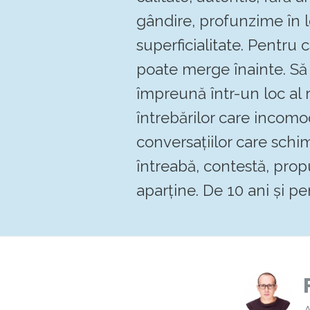
gândire, profunzime în 
superficialitate. Pentru
poate merge înainte. 
împreună într-un loc al re
întrebărilor care incomo
conversațiilor care schi
întreabă, contestă, pro
aparține. De 10 ani și pen