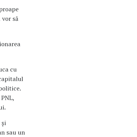
aproape
 vor să
ționarea
juca cu
capitalul
olitice.
 PNL,
ui.
 și
an sau un