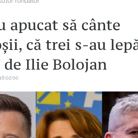
utor fondator
u apucat să cânte
șii, că trei s-au lep
 de Ilie Bolojan
16:02:00