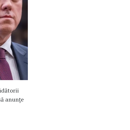
ădătorii
să anunțe