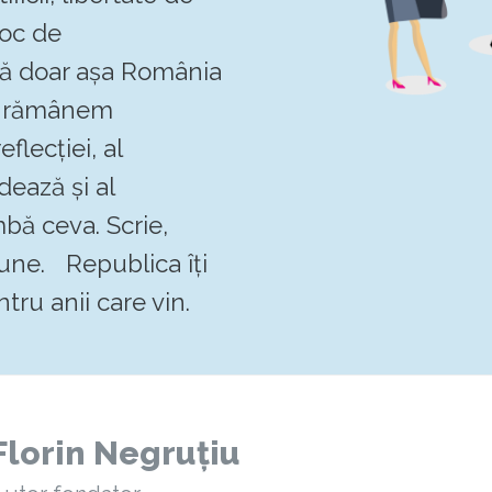
loc de
 că doar așa România
Să rămânem
flecției, al
dează și al
mbă ceva. Scrie,
pune. Republica îți
tru anii care vin.
Florin Negruțiu