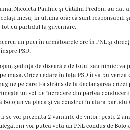
ma, Nicoleta Pauliuc și Cătălin Predoiu au dat 
celași mesaj în ultima oră: că sunt responsabili și
tot cu partidul la guvernare.
încerca un puci în următoarele ore în PNL și direc
 înspre PSD.
ojan, ședința de diseară e de totul sau nimic: va 
e masă. Orice cedare în fața PSD îi va pulveriza 
magine pe care l-a strâns de la declanșarea crizei p
imește un vot de încredere din partea conducerii
ă Bolojan va pleca și va construi în afara partidul
 li se vor prezenta 2 variante de viitor: peste 2 ani
alegătorii vor putea vota un PNL condus de Boloj