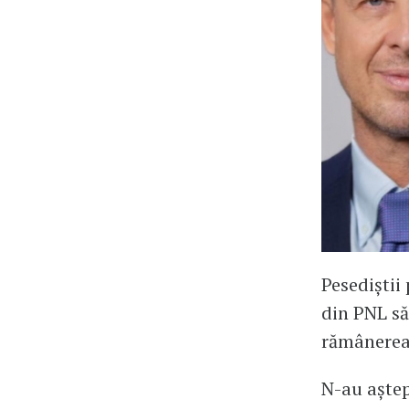
Pesediștii 
din PNL să
rămânerea
N-au aștep