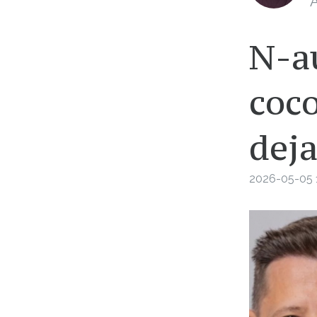
A
N-a
coco
deja
2026-05-05 