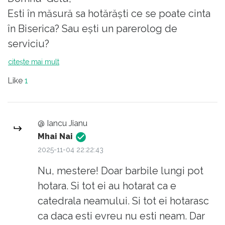
Esti în măsură sa hotărăști ce se poate cinta
în Biserica? Sau ești un parerolog de
serviciu?
citește mai mult
Like
1
@ Iancu Jianu
Mhai Nai
2025-11-04 22:22:43
Nu, mestere! Doar barbile lungi pot
hotara. Si tot ei au hotarat ca e
catedrala neamului. Si tot ei hotarasc
ca daca esti evreu nu esti neam. Dar