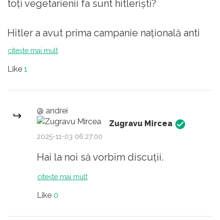
toți vegetarienii fa sunt hitleriști?
Hitler a avut prima campanie națională anti
fumat pentru a promova sănătatea
citește mai mult
germanilor. De ce nu ii acuzam acum pe toți
Like
1
care sunt împotriva fumatului sau au
campanii naționale anti fumat ca sunt
hitleriști?
@ andrei
Zugravu Mircea
De ce?
2025-11-03 06:27:00
Hai la noi să vorbim discuții.
citește mai mult
Like
0