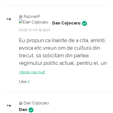
este ”putincurist”, altul este
”criptocomunist” și mai sunt câteva din
@ RazvanP
astea caraghioase. Caraghioase ca și
Dan Cojocaru
tine :-) :-)
2025-11-02 19:15:21
Eu propun ca înainte de a cita, aminti,
evoca etc vreun om de cultură din
trecut, să solicităm din partea
regimului politic actual, pentru el, un
certificat de bună purtare și
citește mai mult
”corectitudine politică”. Abia după aia
Like
2
se poate trece la a-l băga în seamă pe
respectivul :-) :-)
@ Dan Cojocaru
Dan