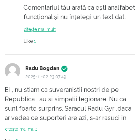
Comentariul tău arată ca ești analfabet
funcțional și nu înțelegi un text dat.
citește mai mult
Like
1
Radu Bogdan
2025-11-02 23:07:49
Ei , nu stiam ca suveranistii nostri de pe
Republica , au si simpatii legionare. Nu ca
sunt foarte surprins. Saracul Radu Gyr ,daca
ar vedea ce suporteri are azi, s-ar rasuci in
groapa. A fost bagat la inchisoare aproape 17
citește mai mult
ani de comunisti si acum e "cinstit" de niste