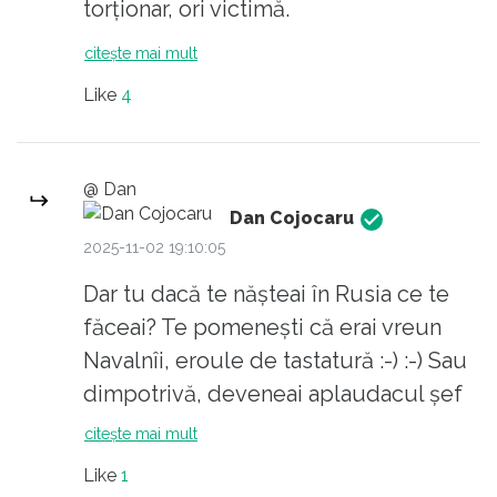
protejați ai lui grindeanu, ăștia sunt,
torționar, ori victimă.
cu precădere, prizonierii de la rusi
citește mai mult
întorși în țară cu divizia cozilor de
Like
4
topor Tudor Vladimirescu și parca mai
era una. Au venit să ne aducă, cu
cnutul și naganul, "binefacerile"
@ Dan
bolsevismului și să-l impună și apere.
Dan Cojocaru
.
2025-11-02 19:10:05
Dar tu dacă te nășteai în Rusia ce te
făceai? Te pomenești că erai vreun
Navalnîi, eroule de tastatură :-) :-) Sau
dimpotrivă, deveneai aplaudacul șef
al regimului? LUPTĂTORULE CU
citește mai mult
GURA PLINĂ, știi și tu câteva cuvinte
Like
1
(chiar câteva, nu multe). Unul din ele