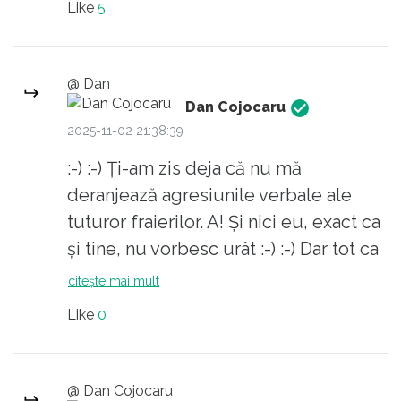
Like
5
deranjează replicile papagalilor ca
P.S. Hai sictir, pentru un putincurist e
tine.
OK să-i zică unui cititor „Republica” că
e „LUPTĂTOR CU GURA PLINĂ”, dar
@ Dan
când cititorul „Republica” observă că
Dan Cojocaru
asta denotă scatofilie, gata,
2025-11-02 21:38:39
putincuristul nu mai suportă cuvintele
:-) :-) Ți-am zis deja că nu mă
„la fel de urâte”. Urâți sunteți voi,
deranjează agresiunile verbale ale
cozile de topor ale rusiei, la suflet.
tuturor fraierilor. A! Și nici eu, exact ca
și tine, nu vorbesc urât :-) :-) Dar tot ca
și tine, ”doar arăt adevărata față” a
citește mai mult
papagalilor precum ești tu :-) :-)
Like
0
@ Dan Cojocaru