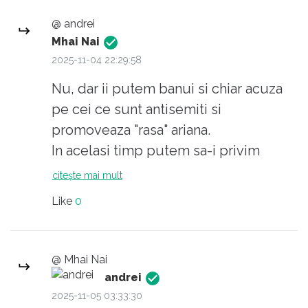
@ andrei
Mhai Nai
2025-11-04 22:29:58
Nu, dar ii putem banui si chiar acuza
pe cei ce sunt antisemiti si
promoveaza "rasa" ariana.
In acelasi timp putem sa-i privim
ucigand si sa ne gandim ca sunt OK,
citește mai mult
deoarece nu sunt impotriva
Like
0
fumatului.
Cred ca scartaie logica ta. Am niste
ulei in garaj.
@ Mhai Nai
andrei
2025-11-05 03:33:30