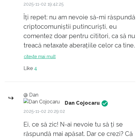
2025-11-02 19:42:25
Îți repet: nu am nevoie să-mi răspundă
criptocomuniștii putincuriști, eu
comentez doar pentru cititori, ca să nu
treacă netaxate aberațiile celor ca tine.
În rest, poftă bună, că văd că te dai și
citește mai mult
scatofil.
Like
4
@ Dan
Dan Cojocaru
2025-11-02 20:29:02
Ei, ce să zic! N-ai nevoie tu să ți se
răspundă mai apăsat. Dar ce crezi? Că