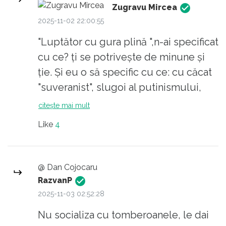
Zugravu Mircea
2025-11-02 22:00:55
"Luptător cu gura plină ",n-ai specificat
cu ce? ți se potrivește de minune și
ție. Și eu o să specific cu ce: cu căcat
"suveranist", slugoi al putinismului,
trădării și aservirea țării. Și vocabularul
citește mai mult
tău e limitat la câteva sloganuri
Like
4
neolegionariste. Iar tu nu esti
caraghios, ești grețos. Idem și pentru
"câmpul tău de luptă-tastatura.
@ Dan Cojocaru
RazvanP
2025-11-03 02:52:28
Nu socializa cu tomberoanele, le dai