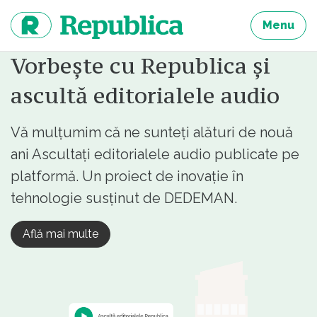
Sari
la
Menu
continut
Vorbește cu Republica și
ascultă editorialele audio
Vă mulțumim că ne sunteți alături de nouă
ani Ascultați editorialele audio publicate pe
platformă. Un proiect de inovație în
tehnologie susținut de DEDEMAN.
Află mai multe