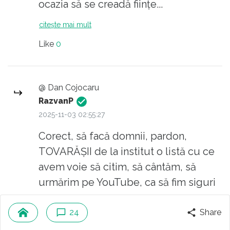
ocazia să se creadă ființe...
citește mai mult
Like
0
@ Dan Cojocaru
RazvanP
2025-11-03 02:55:27
Corect, să facă domnii, pardon,
TOVARĂȘII de la institut o listă cu ce
avem voie să citim, să cântăm, să
urmărim pe YouTube, ca să fim siguri
că respectăm "democrația și statul de
citește mai mult
drept"!
24
Share
Like
0