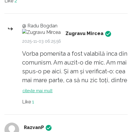
Like
2
fapturi care au desemnat-o la primaria
capitalei pe odrasla unui ziarist comunist
absovent de Stefan Gheorghiu. Ca sa nu mai
@ Radu Bogdan
zic ca odrasla insasi , plangea dupa Ion
Zugravu Mircea
Iliescu...
2025-11-03 06:25:56
Adevarata vorba aia : "Camarade nu fi trist ,
Vorba pomenita a fost valabilă inca din
garda merge inainte prin Partidul Comunist" .
comunism. Am auzit-o de mic. Am mai
spus-o pe aici. Și am și verificat-o: cea
mai mare parte, ca să nu zic toți, dintre
deținuții politici, printre alții la ăștia
citește mai mult
face referire și grindeanu, cei care s-
Like
1
au întors acasă au fost colaboratorii cu
regimul. În mod surprinzător au fost
repusi în drepturi, li s-au recunoscut
RazvanP