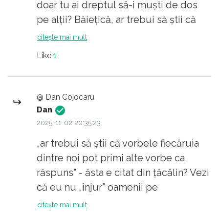
doar tu ai dreptul să-i muști de dos
pe alții? Băiețică, ar trebui să știi că
vorbele fiecăruia dintre noi pot primi
citește mai mult
alte vorbe ca răspuns. Eu, din câte se
Like
1
vede cu ochiul liber, mi-am asumat
asta. Ar fi normal să-ți asumi și tu
consecințele vorbelor tale. Că tu nu
@ Dan Cojocaru
înjuri așa, în pustiu. Înjuri alți oameni,
Dan
care deci au dreptul să-ți răspundă.....
2025-11-02 20:35:23
P.S. Văd că pe lângă cuvintele tale de
„ar trebui să știi că vorbele fiecăruia
bază, memorate ca un papagal, adică
dintre noi pot primi alte vorbe ca
”putincurist” și ”criptocomunist”, ai
răspuns” - ăsta e citat din țăcălin? Vezi
căutat să mai înveți unul nou, la fel de
că eu nu „înjur” oamenii pe
urât. Dar e bine. Avansezi, ești
„Republica”, ci doar arăt adevărata față
citește mai mult
ambițios. Dă-i înainte. Pe mine nu mă
a putincuriștilor.