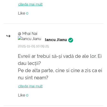
trebuie sa platesti la catedrala; ca e a
citește mai mult
neamului.
Like
0
@ Mhai Nai
Iancu Jianu
2025-11-05 10:09:25
Evreii ar trebui să-și vadă de ale lor. Ei
dau lecții?
Pe de alta parte, cine si cine a zis ca ei
nu sint neam?
citește mai mult
Like
0