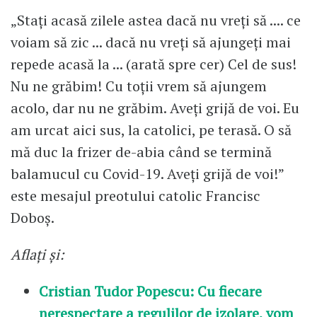
„Stați acasă zilele astea dacă nu vreți să .... ce
voiam să zic ... dacă nu vreți să ajungeți mai
repede acasă la ... (arată spre cer) Cel de sus!
Nu ne grăbim! Cu toții vrem să ajungem
acolo, dar nu ne grăbim. Aveți grijă de voi. Eu
am urcat aici sus, la catolici, pe terasă. O să
mă duc la frizer de-abia când se termină
balamucul cu Covid-19. Aveți grijă de voi!”
este mesajul preotului catolic Francisc
Doboș.
Aflați și:
Cristian Tudor Popescu: Cu fiecare
nerespectare a regulilor de izolare, vom