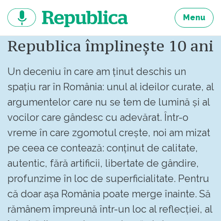
Sari
la
Menu
continut
Republica împlinește 10 ani
Un deceniu în care am ținut deschis un
spațiu rar în România: unul al ideilor curate, al
argumentelor care nu se tem de lumină și al
vocilor care gândesc cu adevărat. Într-o
vreme în care zgomotul crește, noi am mizat
pe ceea ce contează: conținut de calitate,
autentic, fără artificii, libertate de gândire,
profunzime în loc de superficialitate. Pentru
că doar așa România poate merge înainte. Să
rămânem împreună într-un loc al reflecției, al