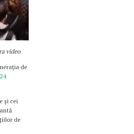
ra video
merația de
i24
 și cei
tantă
iilor de