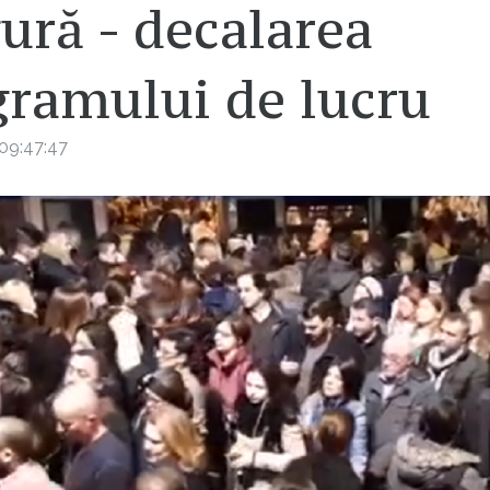
ură - decalarea
gramului de lucru
09:47:47