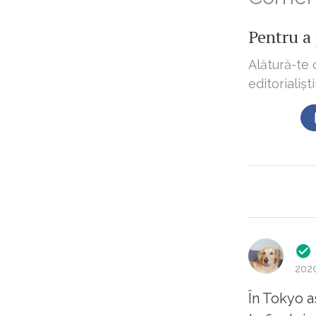
Pentru a 
Alătură-te 
editorialișt
2020
În Tokyo a