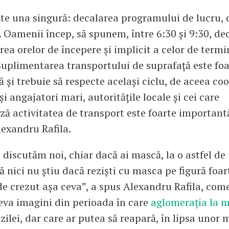
ste una singură: decalarea programului de lucru, 
 Oamenii încep, să spunem, între 6:30 și 9:30, dec
ea orelor de începere și implicit a celor de termin
Suplimentarea transportului de suprafață este foa
 și trebuie să respecte același ciclu, de aceea c
și angajatori mari, autoritățile locale și cei care
ă activitatea de transport este foarte importantă
lexandru Rafila.
 discutăm noi, chiar dacă ai mască, la o astfel de
ă nici nu știu dacă reziști cu masca pe figură foar
de crezut așa ceva”, a spus Alexandru Rafila, com
eva imagini din perioada în care
aglomerația la 
zilei, dar care ar putea să reapară, în lipsa unor 