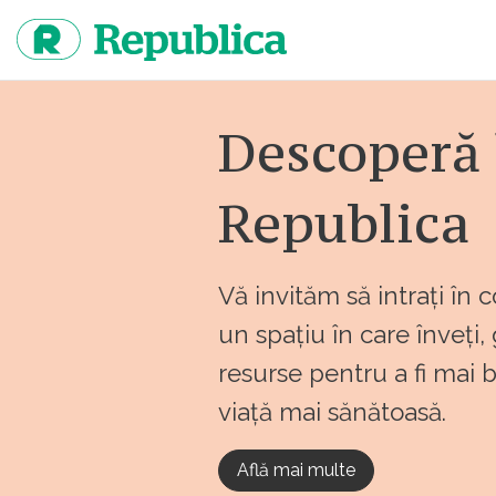
Sari
la
continut
Descoperă 
Republica
Vă invităm să intrați în 
un spațiu în care înveți,
resurse pentru a fi mai 
viață mai sănătoasă.
Află mai multe