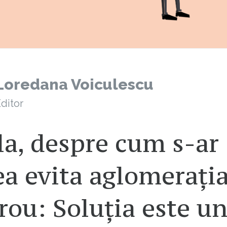
Loredana Voiculescu
ditor
la, despre cum s-ar
a evita aglomerația
ou: Soluția este u