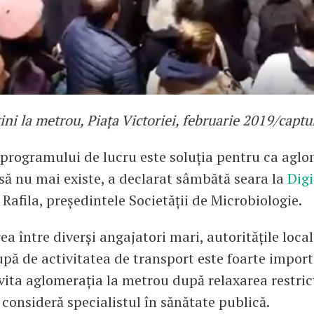
ini la metrou, Piața Victoriei, februarie 2019/captu
programului de lucru este soluția pentru ca aglo
să nu mai existe, a declarat sâmbătă seara la
Dig
Rafila, președintele Societății de Microbiologie.
a între diverși angajatori mari, autoritățile locale
upă de activitatea de transport este foarte impor
vita aglomerația la metrou după relaxarea restricț
 consideră specialistul în sănătate publică.