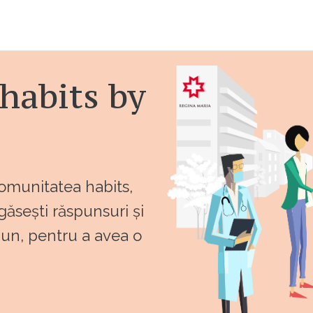
habits by
comunitatea habits,
 găsești răspunsuri și
bun, pentru a avea o