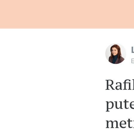
E
Rafi
pute
metr