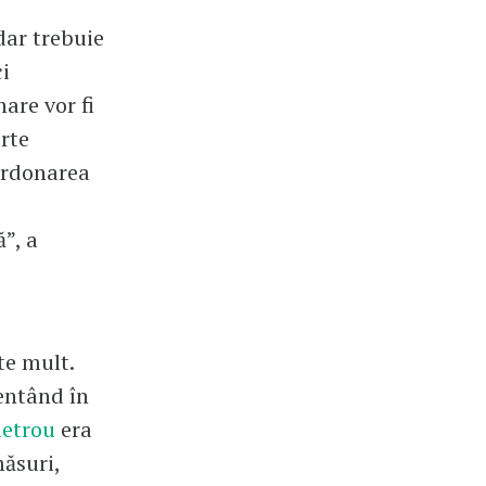
dar trebuie
i
are vor fi
rte
oordonarea
”, a
te mult.
entând în
metrou
era
măsuri,