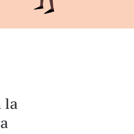
 la
na