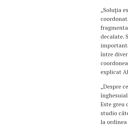
„Soluția e
coordonat.
fragmentar
decalate. 
importantă
între diver
coordoneaz
explicat A
„Despre ce
înghesuial
Este greu 
studio cât
la ordinea 