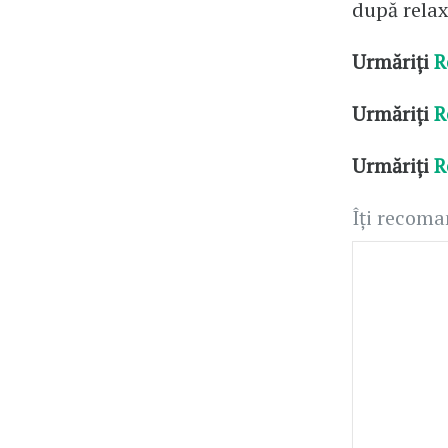
după relax
Urmăriți
R
Urmăriți
R
Urmăriți
R
Îți recom