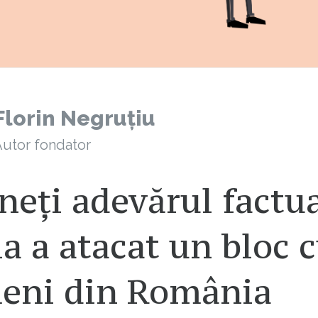
Florin Negruțiu
utor fondator
neți adevărul factua
a a atacat un bloc 
eni din România