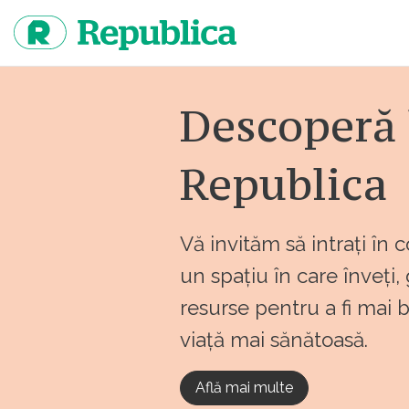
Sari
la
continut
Descoperă 
Republica
Vă invităm să intrați în 
un spațiu în care înveți,
resurse pentru a fi mai 
viață mai sănătoasă.
Află mai multe