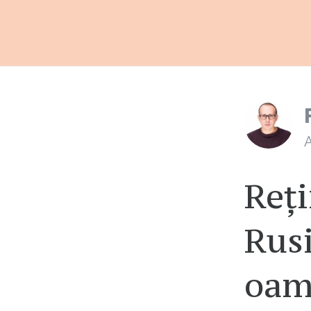
A
Reți
Rusi
oam