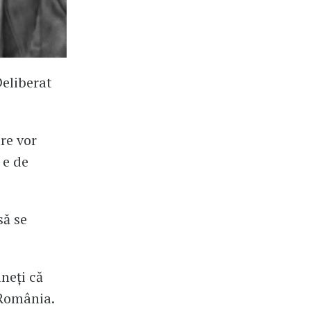
eliberat
are vor
 e de
să se
ineți că
 România.