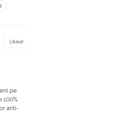
l
Likeuri
eni pe
e 100%.
or anti-
 de est,