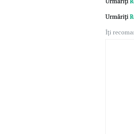
Urmăriți
R
Urmăriți
R
Îți recom