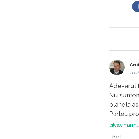
And
2026
Adevărul 
Nu suntem
planeta as
Partea pro
dronă e mu
citește mai mu
birocrația 
Like
1