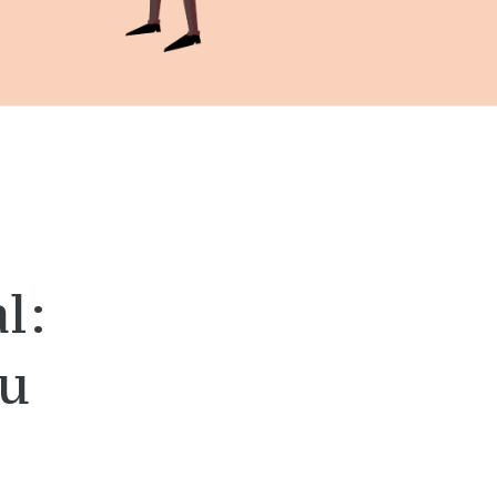
l:
cu