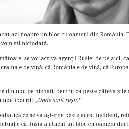
acat azi noapte un bloc cu oameni din România. D
 vom ști niciodată.
mătoare, se vor activa agenții Rusiei de pe aici, c
craina e de vină, că România e de vină, că Europa
ce din nou pe niznaii, pentru ca peste câteva zile 
n nou ipocrit:
„Unde sunt rușii?”
ediatică ce se va așterne peste acest incident, reț
actual e că Rusia a atacat un bloc cu oameni din