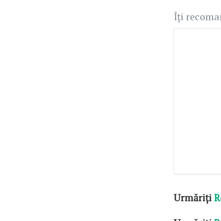
Îți recom
Urmăriți
R