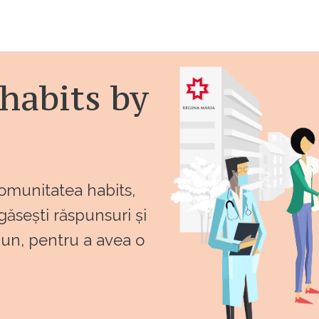
habits by
comunitatea habits,
 găsești răspunsuri și
bun, pentru a avea o