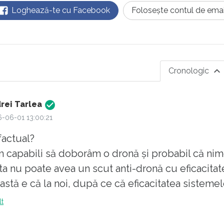
Loghează-te cu Facebook
Folosește contul de emai
Cronologic
rei Tarlea
-06-01 13:00:21
factual?
 capabili să doborâm o dronă și probabil că nim
ta nu poate avea un scut anti-dronă cu eficacitat
astă e că la noi, după ce că eficacitatea sistemel
ci, raportat la toată lungimea graniței de nord și
lt
e sky high.