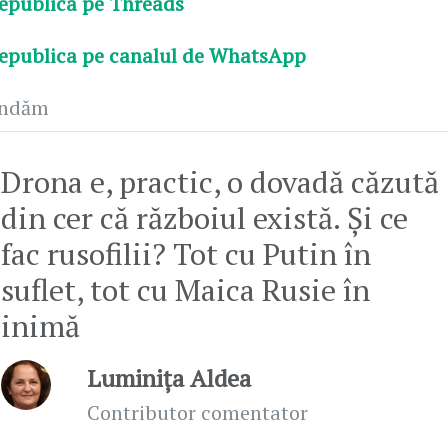
epublica pe Threads
epublica pe canalul de WhatsApp
andăm
Drona e, practic, o dovadă căzută
din cer că războiul există. Și ce
fac rusofilii? Tot cu Putin în
suflet, tot cu Maica Rusie în
inimă
Luminița Aldea
Contributor comentator