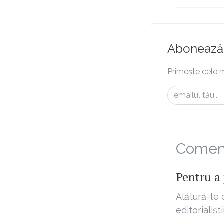
Abonează-
Primește cele m
Comenta
Pentru a 
Alătură-te 
editorialișt