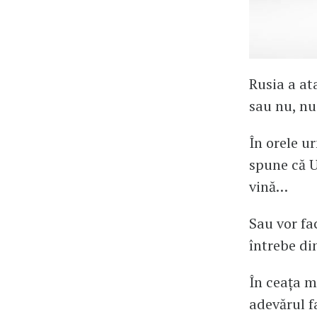
Rusia a at
sau nu, nu
În orele ur
spune că U
vină…
Sau vor fa
întrebe di
În ceața m
adevărul f