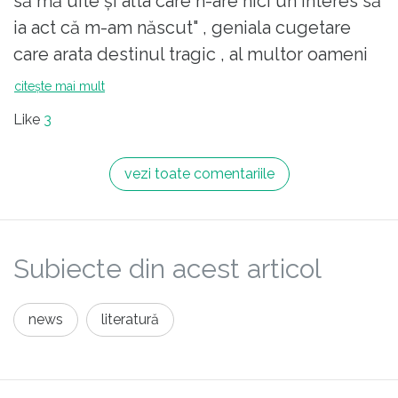
să mă uite și alta care n-are nici un interes să
ia act că m-am născut" , geniala cugetare
care arata destinul tragic , al multor oameni
buni intre comunism si post-comunista
citește mai mult
molima a mediocritatii.
Like
3
vezi toate comentariile
Subiecte din acest articol
news
literatură