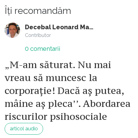
Îți recomandăm
Decebal Leonard Marin
Contributor
0
comentarii
„M-am săturat. Nu mai
vreau să muncesc la
corporație! Dacă aș putea,
mâine aș pleca’’. Abordarea
riscurilor psihosociale
articol audio