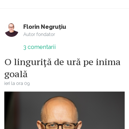
Florin Negruțiu
Autor fondator
3
comentarii
O linguriță de ură pe inima
goală
ieri la ora 09