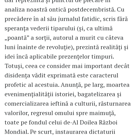
analiza noastră ontică postdecembristă. Cu
precădere în al său jurnalul fatidic, scris fără
speranța vederii tiparului (și, ca ultimă
„poantă” a sorții, autorul a murit cu câteva
luni înainte de revoluție), prezintă realități și
idei încă aplicabile prezențelor timpuri.
Totuși, ceea ce consider mai important decât
disidența vădit exprimată este caracterul
profetic al acestuia. Anunță, pe larg, moartea
evenimențialității istoriei, bagatelizarea și
comercializarea ieftină a culturii, răsturnarea
valorilor, regresul omului spre maimuță,
toate pe fondul celui de-Al Doilea Război
Mondial. Pe scurt, instaurarea dictaturii