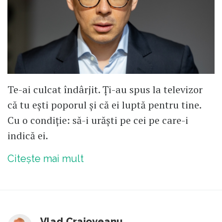
Te-ai culcat îndârjit. Ți-au spus la televizor
că tu ești poporul și că ei luptă pentru tine.
Cu o condiție: să-i urăști pe cei pe care-i
indică ei.
Citește mai mult
Vlad Craioveanu