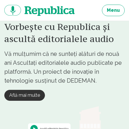
Sari
la
Menu
continut
Vorbește cu Republica și
ascultă editorialele audio
Vă mulțumim că ne sunteți alături de nouă
ani Ascultați editorialele audio publicate pe
platformă. Un proiect de inovație în
tehnologie susținut de DEDEMAN.
Află mai multe