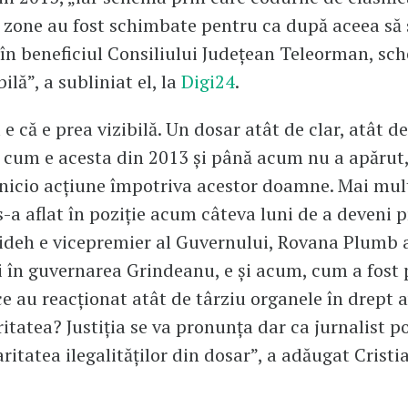
 zone au fost schimbate pentru ca după aceea să 
 în beneficiul Consiliului Județean Teleorman, sc
bilă”, a subliniat el, la
Digi24
.
e că e prea vizibilă. Un dosar atât de clar, atât de
 cum e acesta din 2013 și până acum nu a apărut,
nicio acțiune împotriva acestor doamne. Mai mult
-a aflat în poziție acum câteva luni de a deveni p
ideh e vicepremier al Guvernului, Rovana Plumb a
i în guvernarea Grindeanu, e și acum, cum a fost 
ce au reacționat atât de târziu organele în drept 
ritatea? Justiția se va pronunța dar ca jurnalist po
aritatea ilegalităților din dosar”, a adăugat Crist