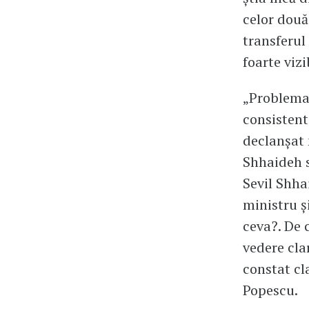
celor două
transferul
foarte vizi
„Problema 
consistent
declanșat 
Shhaideh s
Sevil Shha
ministru ș
ceva?. De 
vedere cla
constat cl
Popescu.