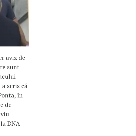
er aviz de
re sunt
acului
a scris că
Ponta, în
re de
iviu
t la DNA