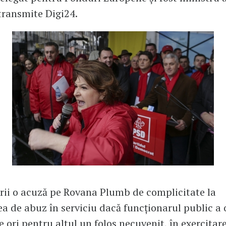
transmite Digi24.
ii o acuză pe Rovana Plumb de complicitate la
ea de abuz în serviciu dacă funcționarul public a 
e ori pentru altul un folos necuvenit, în exercitar