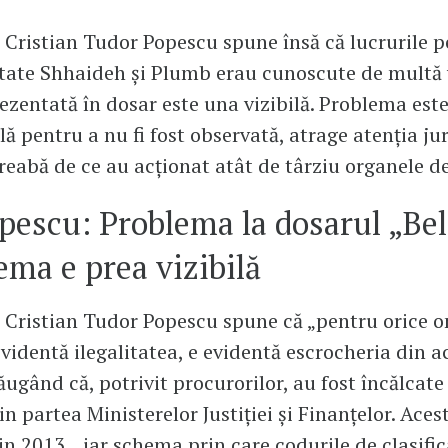
l Cristian Tudor Popescu spune însă că lucrurile 
tate Shhaideh și Plumb erau cunoscute de multă 
zentată în dosar este una vizibilă. Problema este
lă pentru a nu fi fost observată, atrage atenția ju
treabă de ce au acționat atât de târziu organele d
opescu: Problema la dosarul „Bel
ema e prea vizibilă
l Cristian Tudor Popescu spune că „pentru orice 
evidentă ilegalitatea, e evidentă escrocheria din a
ăugând că, potrivit procurorilor, au fost încălcate
n partea Ministerelor Justiției și Finanțelor. Aces
din 2013, „iar schema prin care codurile de clasific