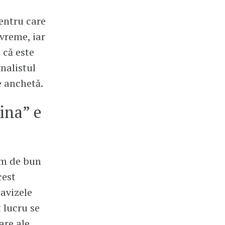
pentru care
vreme, iar
 că este
rnalistul
e anchetă.
ina” e
om de bun
cest
 avizele
t lucru se
are ale