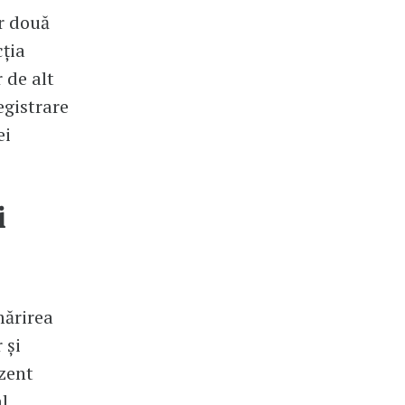
r două
ția
 de alt
egistrare
ei
i
mărirea
 și
zent
l