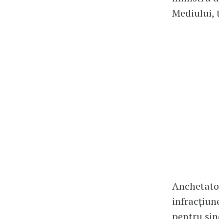
Mediului, 
Anchetator
infracțiun
pentru sin