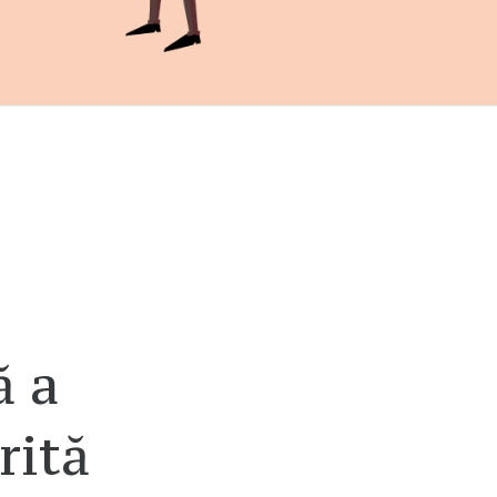
ă a
rită