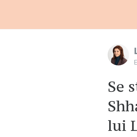
E
Se s
Shh
lui 