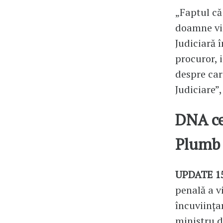
„Faptul că
doamne vin
Judiciară 
procuror, 
despre car
Judiciare”,
DNA ce
Plumb
UPDATE 15
penală a v
încuviința
ministru d