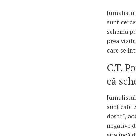
Jurnalistu
sunt cerce
schema pre
prea vizibi
care se în
C.T. P
că sch
Jurnalistu
simț este 
dosar”, ad
negative di
știa încă 