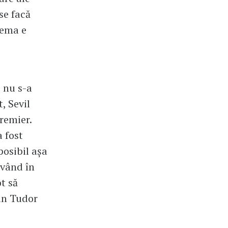
se facă
hema e
 nu s-a
, Sevil
remier.
 fost
posibil așa
având în
t să
ian Tudor