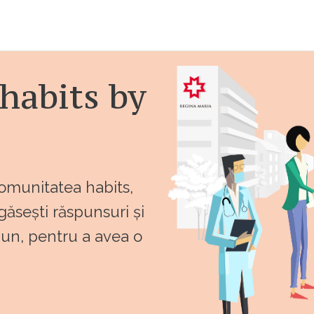
habits by
comunitatea habits,
 găsești răspunsuri și
bun, pentru a avea o