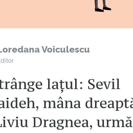
Loredana Voiculescu
ditor
trânge lațul: Sevil
aideh, mâna dreapt
Liviu Dragnea, urmă