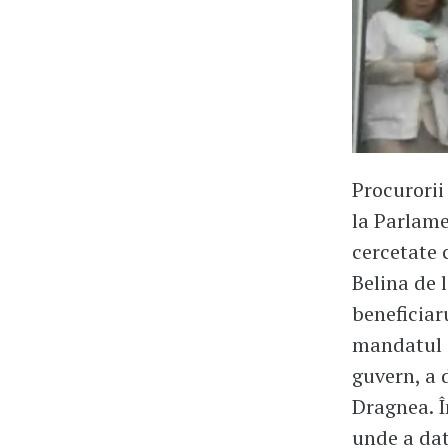
Procurorii
la Parlame
cercetate 
Belina de 
beneficiar
mandatul c
guvern, a 
Dragnea. Î
unde a dat