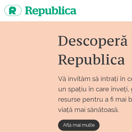
Sari
la
continut
Descoperă 
Republica
Vă invităm să intrați în 
un spațiu în care înveți,
resurse pentru a fi mai 
viață mai sănătoasă.
Află mai multe