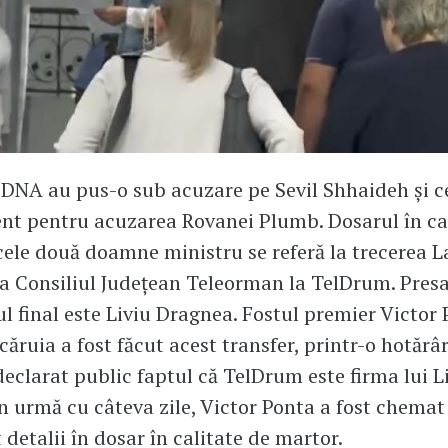
 DNA au pus-o sub acuzare pe Sevil Shhaideh și c
nt pentru acuzarea Rovanei Plumb. Dosarul în ca
cele două doamne ministru se referă la trecerea L
la Consiliul Județean Teleorman la TelDrum. Presa 
ul final este Liviu Dragnea. Fostul premier Victor 
ăruia a fost făcut acest transfer, printr-o hotărâ
declarat public faptul că TelDrum este firma lui L
n urmă cu câteva zile, Victor Ponta a fost chema
 detalii în dosar în calitate de martor.