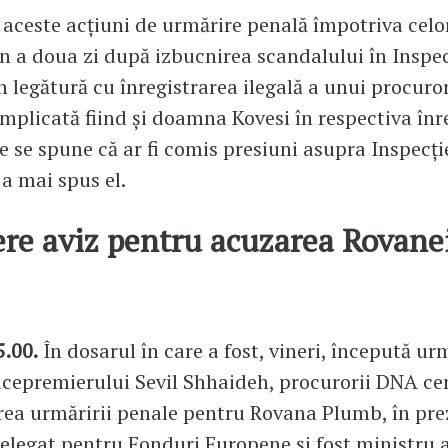
 aceste acțiuni de urmărire penală împotriva celo
 a doua zi după izbucnirea scandalului în Inspec
în legătură cu înregistrarea ilegală a unui procuror
implicată fiind și doamna Kovesi în respectiva înr
e se spune că ar fi comis presiuni asupra Inspecți
 a mai spus el.
re aviz pentru acuzarea Rovane
.00.
În dosarul în care a fost, vineri, începută ur
icepremierului Sevil Shhaideh, procurorii DNA cer
rea urmăririi penale pentru Rovana Plumb, în pre
elegat pentru Fonduri Europene și fost ministru a