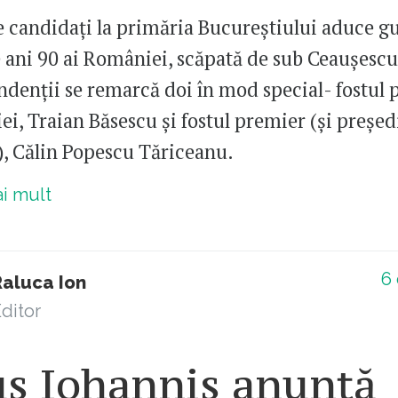
de candidați la primăria Bucureștiului aduce g
 ani 90 ai României, scăpată de sub Ceaușescu
endenții se remarcă doi în mod special- fostul 
i, Traian Băsescu și fostul premier (și președ
), Călin Popescu Tăriceanu.
ai mult
6
Raluca Ion
ditor
us Iohannis anunță