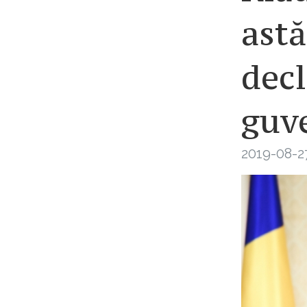
astă
decl
guv
2019-08-27