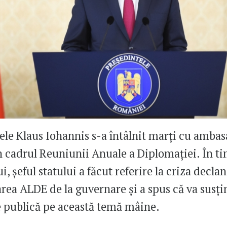
ele Klaus Iohannis s-a întâlnit marți cu ambas
n cadrul Reuniunii Anuale a Diplomației. În t
i, șeful statului a făcut referire la criza declan
area ALDE de la guvernare și a spus că va susți
e publică pe această temă mâine.