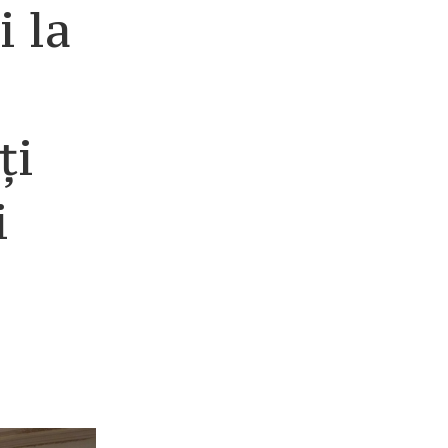
i la
ți
i