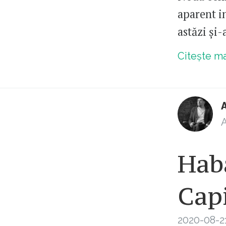
aparent in
astăzi și
Citește m
A
Haba
Capi
2020-08-2