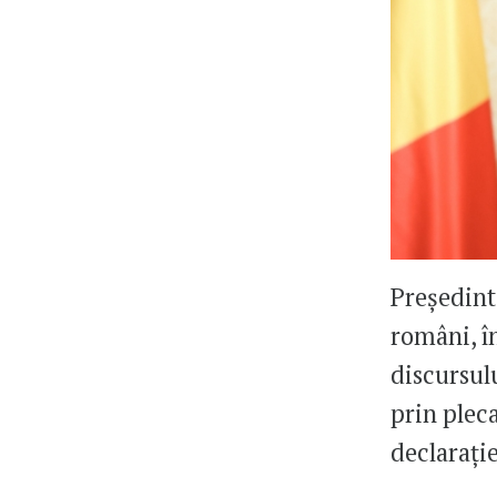
Președint
români, î
discursulu
prin plec
declarați