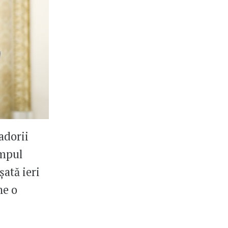
adorii
impul
șată ieri
ne o