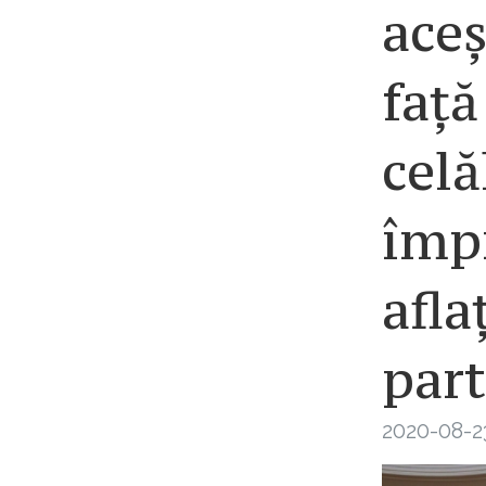
aceș
față
celă
împr
afla
part
2020-08-2