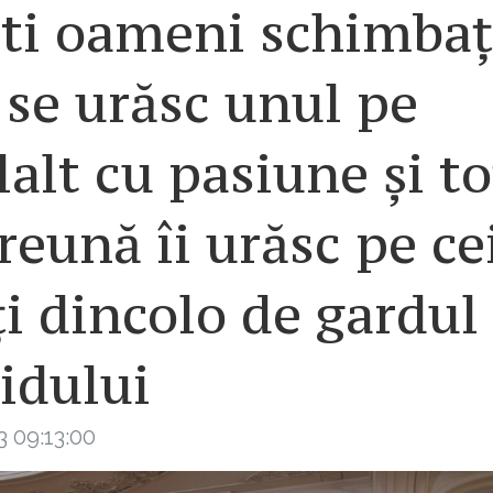
ti oameni schimbaț
 se urăsc unul pe
lalt cu pasiune și to
eună îi urăsc pe ce
ți dincolo de gardul
idului
3 09:13:00