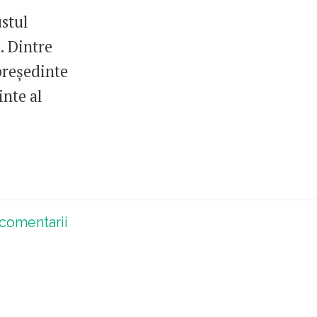
ustul
. Dintre
președinte
inte al
comentarii