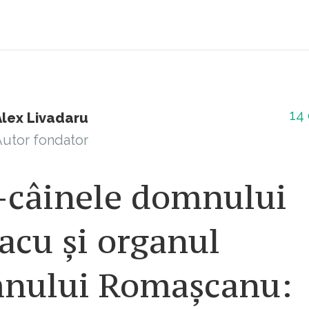
14
Alex Livadaru
utor fondator
i-câinele domnului
acu și organul
nului Romașcanu: