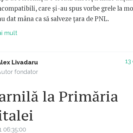
compatibili, care și-au spus vorbe grele la mo
-au dat mâna ca să salveze țara de PNL.
ai mult
13
Alex Livadaru
utor fondator
rnilă la Primăria
talei
1 06:35:00