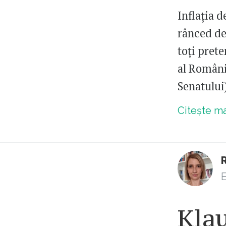
Inflația 
rânced de
toți pret
al Românie
Senatului
Citește m
E
Kla