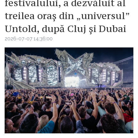
festivalului, a dezvăluit al
treilea oraș din „universul”
Untold, după Cluj și Dubai
2026-07-07 14:36:00