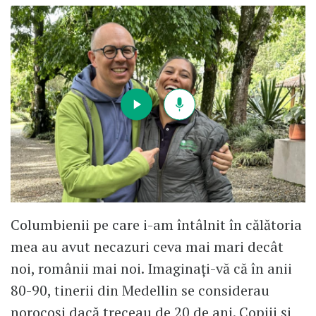
Columbienii pe care i-am întâlnit în călătoria
mea au avut necazuri ceva mai mari decât
noi, românii mai noi. Imaginați-vă că în anii
80-90, tinerii din Medellin se considerau
norocoși dacă treceau de 20 de ani. Copiii și