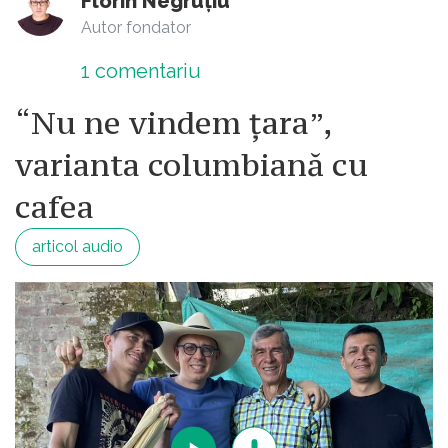
Florin Negruțiu
Autor fondator
1
comentariu
“Nu ne vindem țara”,
varianta columbiană cu
cafea
articol audio