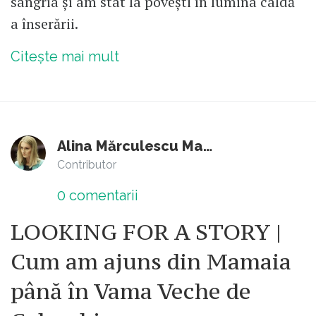
sangria și am stat la povești în lumina caldă
a înserării.
Citește mai mult
Alina Mărculescu Matiș
Contributor
0
comentarii
LOOKING FOR A STORY |
Cum am ajuns din Mamaia
până în Vama Veche de